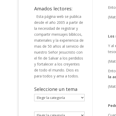
Ento
Amados lectores:
Esta página web se publica
(Mat
desde el año 2005 a partir de
la necesidad de registrar y
compartir mensajes bíblicos,
Los 
materiales y la experiencia de
Y al
mas de 50 años al servicio de
teso
nuestro Señor Jesucristo con
el fin de Salvar a los perdidos
(Mat
y fortalecer a los creyentes
de todo el mundo. Dios es
Ento
para todos y ama a todos.
la a
(Mat
Seleccione un tema
Seleccione
un
Pedr
tema
Cuan