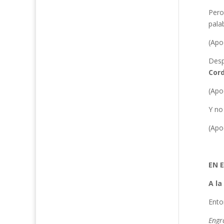
Pero
pala
(Apoc
Desp
Cord
(Apoc
Y no
(Apoc
EN E
A la
Ento
Engr