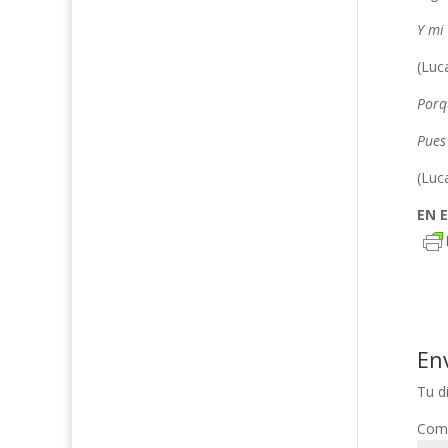
Y mi 
(Luc
Porq
Pues
(Luc
EN E
En
Tu d
Com