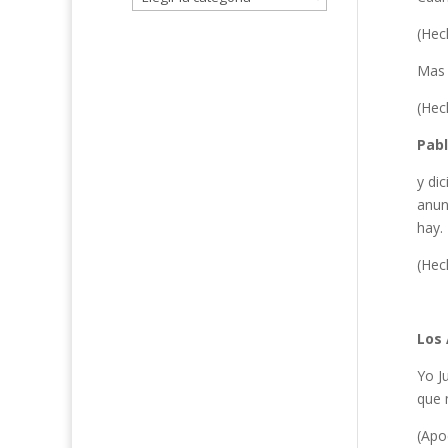
(Hec
Mas 
(Hec
Pabl
y di
anun
hay.
(Hec
Los 
Yo J
que 
(Apoc