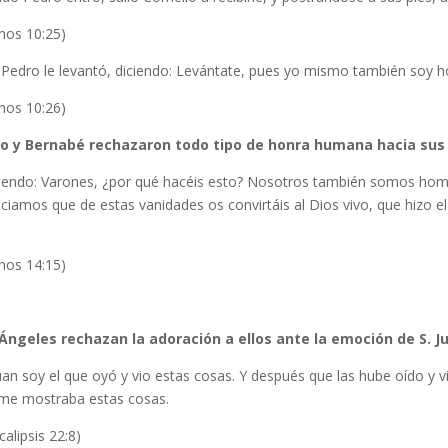
hos 10:25)
Pedro le levantó, diciendo: Levántate, pues yo mismo también soy 
hos 10:26)
o y Bernabé rechazaron todo tipo de honra humana hacia sus 
ciendo: Varones, ¿por qué hacéis esto? Nosotros también somos hom
ciamos que de estas vanidades os convirtáis al Dios vivo, que hizo el ci
hos 14:15)
Ángeles rechazan la adoración a ellos ante la emoción de S. J
uan soy el que oyó y vio estas cosas. Y después que las hube oído y vi
me mostraba estas cosas.
alipsis 22:8)