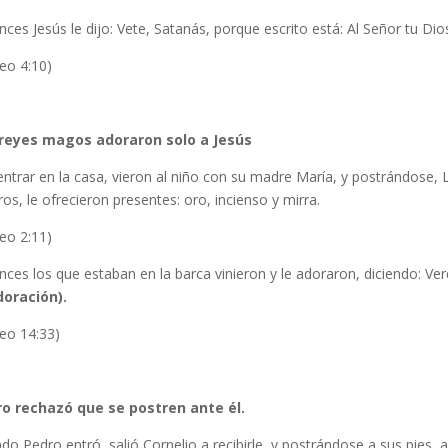
nces Jesús le dijo: Vete, Satanás, porque escrito está: Al Señor tu Dios
eo 4:10)
reyes magos adoraron solo a Jesús
 entrar en la casa, vieron al niño con su madre María, y postrándo
ros, le ofrecieron presentes: oro, incienso y mirra.
eo 2:11)
nces los que estaban en la barca vinieron y le adoraron, diciendo: V
doración).
eo 14:33)
o rechazó que se postren ante él.
do Pedro entró, salió Cornelio a recibirle, y postrándose a sus pies, 