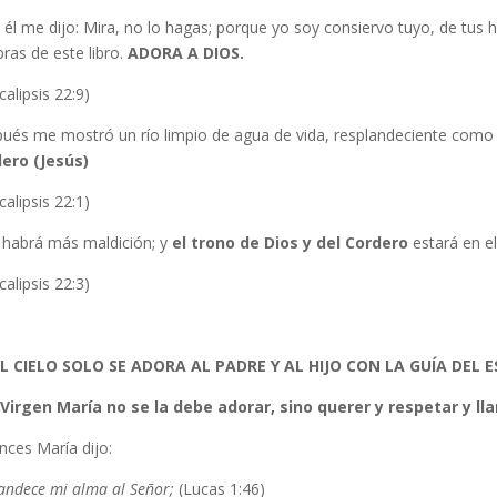
 él me dijo: Mira, no lo hagas; porque yo soy consiervo tuyo, de tus 
bras de este libro.
ADORA A DIOS.
alipsis 22:9)
ués me mostró un río limpio de agua de vida, resplandeciente como c
ero (Jesús)
alipsis 22:1)
 habrá más maldición; y
el trono de Dios y del Cordero
estará en ell
alipsis 22:3)
L CIELO SOLO SE ADORA AL PADRE Y AL HIJO CON LA GUÍA DEL 
 Virgen María no se la debe adorar, sino querer y respetar y l
nces María dijo:
andece mi alma al Señor;
(Lucas 1:46)