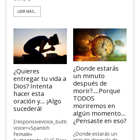
LEER MÁS...
¿Donde estarás
¿Quieres
un minuto
entregar tu vida a
después de
Dios? Intenta
morir?….Porque
hacer esta
TODOS
oración y… ¡Algo
moriremos en
sucederá!
algún momento…
¿Pensaste en eso?
[responsivevoice_button
voice=»Spanish
¿Donde estarás un
Female»
minuto después de