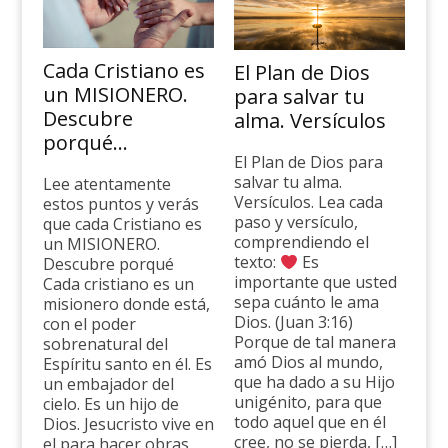
Cada Cristiano es
El Plan de Dios
un MISIONERO.
para salvar tu
Descubre
alma. Versículos
porqué…
El Plan de Dios para
salvar tu alma.
Lee atentamente
Versículos. Lea cada
estos puntos y verás
paso y versículo,
que cada Cristiano es
comprendiendo el
un MISIONERO.
texto:
Es
Descubre porqué
importante que usted
Cada cristiano es un
sepa cuánto le ama
misionero donde está,
Dios. (Juan 3:16)
con el poder
Porque de tal manera
sobrenatural del
amó Dios al mundo,
Espíritu santo en él. Es
que ha dado a su Hijo
un embajador del
unigénito, para que
cielo. Es un hijo de
todo aquel que en él
Dios. Jesucristo vive en
cree, no se pierda, […]
el para hacer obras