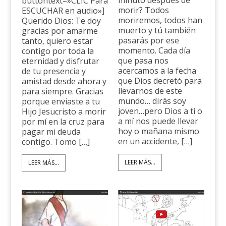
buttontext=»CLIC Para
morir? Todos
ESCUCHAR en audio»]
moriremos, todos han
Querido Dios: Te doy
muerto y tú también
gracias por amarme
pasarás por ese
tanto, quiero estar
momento. Cada día
contigo por toda la
que pasa nos
eternidad y disfrutar
acercamos a la fecha
de tu presencia y
que Dios decretó para
amistad desde ahora y
llevarnos de este
para siempre. Gracias
mundo… dirás soy
porque enviaste a tu
joven…pero Dios a ti o
Hijo Jesucristo a morir
a mí nos puede llevar
por mí en la cruz para
hoy o mañana mismo
pagar mi deuda
en un accidente, […]
contigo. Tomo […]
LEER MÁS...
LEER MÁS...