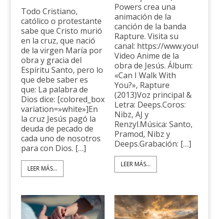
Powers crea una
Todo Cristiano,
animación de la
católico o protestante
canción de la banda
sabe que Cristo murió
Rapture. Visita su
en la cruz, que nació
canal: https://www.youtube
de la virgen María por
Video Anime de la
obra y gracia del
obra de Jesús. Álbum:
Espíritu Santo, pero lo
«Can I Walk With
que debe saber es
You?», Rapture
que: La palabra de
(2013)Voz principal &
Dios dice: [colored_box
Letra: Deeps.Coros:
variation=»white»]En
Nibz, AJ y
la cruz Jesús pagó la
Renzyl.Música: Santo,
deuda de pecado de
Pramod, Nibz y
cada uno de nosotros
Deeps.Grabación: […]
para con Dios. […]
LEER MÁS...
LEER MÁS...