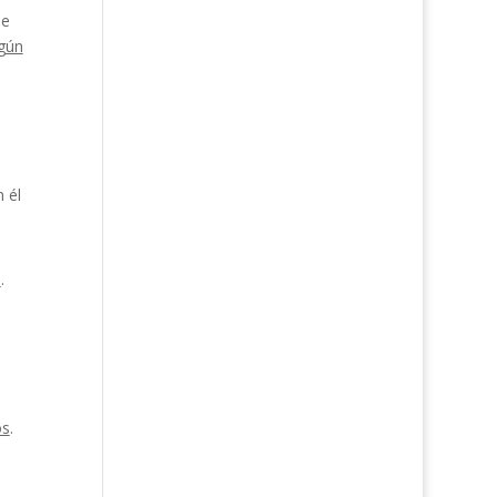
ue
egún
 él
l
.
os
.