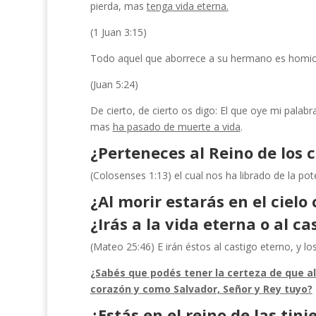
pierda, mas
tenga vida eterna.
(1 Juan 3:15)
Todo aquel que aborrece a su hermano es homici
(Juan 5:24)
De cierto, de cierto os digo: El que oye mi palabr
mas
ha pasado de muerte a vida
.
¿Perteneces al Reino de los c
(Colosenses 1:13) el cual nos ha librado de la pote
¿Al morir estarás en el cielo
¿Irás a la vida eterna o al ca
(Mateo 25:46) E irán éstos al castigo eterno, y los
¿Sabés que podés tener la certeza de que al 
corazón y como Salvador, Señor y Rey tuyo?
¿Estás en el reino de las tini