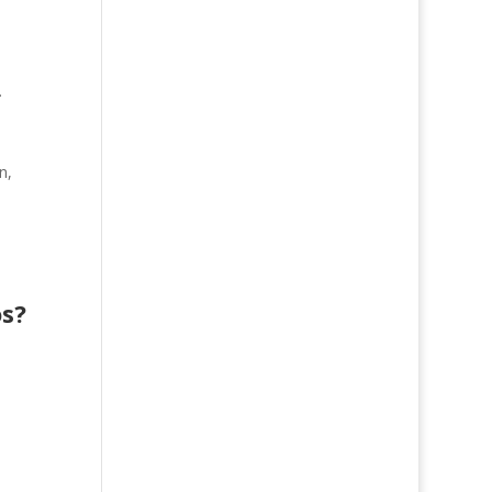
.
n,
os?