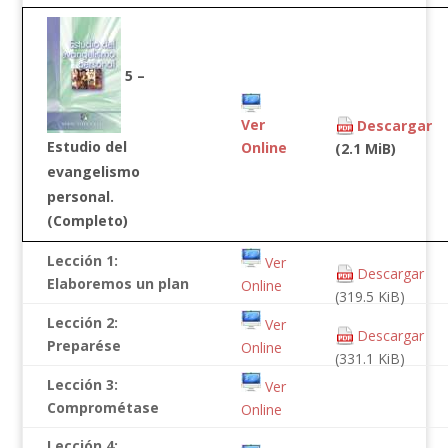
5 –
Ver
Descargar
Estudio del
Online
(2.1 MiB)
evangelismo
personal.
(Completo)
Lección 1:
Ver
Descargar
Elaboremos un plan
Online
(319.5 KiB)
Lección 2:
Ver
Descargar
Preparése
Online
(331.1 KiB)
Lección 3:
Ver
Comprométase
Online
Lección 4: