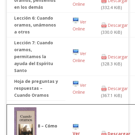
oramos, pensemos
Descargar
Online
en los demás
(332.4 KiB)
Lección 6: Cuando
Ver
oramos, unámonos
Descargar
Online
a otros
(330.0 KiB)
Lección 7: Cuando
oramos,
Ver
permitamos la
Descargar
Online
ayuda del Espíritu
(328.3 KiB)
Santo
Hoja de preguntas y
Ver
respuestas –
Descargar
Online
Cuando Oramos
(367.1 KiB)
8 – Cómo
Ver
Descargar