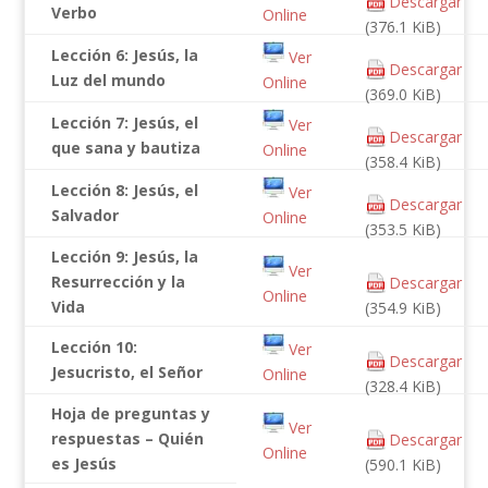
Descargar
Verbo
Online
(376.1 KiB)
Lección 6: Jesús, la
Ver
Descargar
Luz del mundo
Online
(369.0 KiB)
Lección 7: Jesús, el
Ver
Descargar
que sana y bautiza
Online
(358.4 KiB)
Lección 8: Jesús, el
Ver
Descargar
Salvador
Online
(353.5 KiB)
Lección 9: Jesús, la
Ver
Resurrección y la
Descargar
Online
Vida
(354.9 KiB)
Lección 10:
Ver
Descargar
Jesucristo, el Señor
Online
(328.4 KiB)
Hoja de preguntas y
Ver
respuestas – Quién
Descargar
Online
es Jesús
(590.1 KiB)