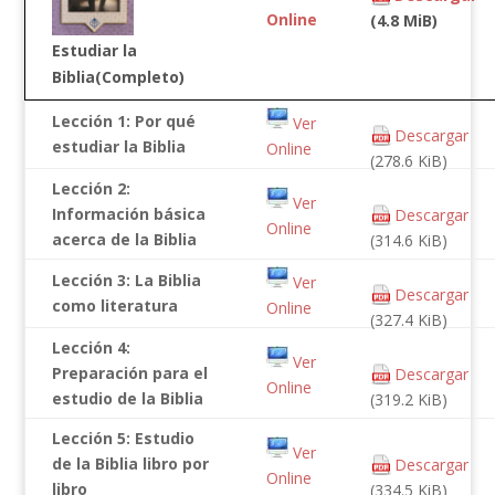
Online
(4.8 MiB)
Estudiar la
Biblia(Completo)
Lección 1: Por qué
Ver
Descargar
estudiar la Biblia
Online
(278.6 KiB)
Lección 2:
Ver
Información básica
Descargar
Online
acerca de la Biblia
(314.6 KiB)
Lección 3: La Biblia
Ver
Descargar
como literatura
Online
(327.4 KiB)
Lección 4:
Ver
Preparación para el
Descargar
Online
estudio de la Biblia
(319.2 KiB)
Lección 5: Estudio
Ver
de la Biblia libro por
Descargar
Online
libro
(334.5 KiB)