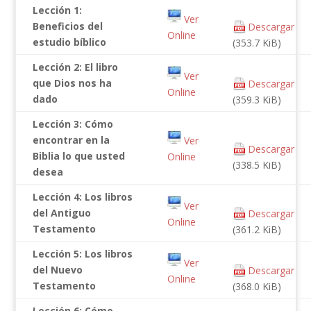
Lección 1:
Ver
Beneficios del
Descargar
Online
estudio bíblico
(353.7 KiB)
Lección 2: El libro
Ver
que Dios nos ha
Descargar
Online
dado
(359.3 KiB)
Lección 3: Cómo
encontrar en la
Ver
Descargar
Biblia lo que usted
Online
(338.5 KiB)
desea
Lección 4: Los libros
Ver
del Antiguo
Descargar
Online
Testamento
(361.2 KiB)
Lección 5: Los libros
Ver
del Nuevo
Descargar
Online
Testamento
(368.0 KiB)
Lección 6: Cómo