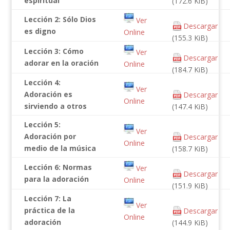
espiritual
(172.6 KiB)
Lección 2: Sólo Dios
Ver
Descargar
es digno
Online
(155.3 KiB)
Lección 3: Cómo
Ver
Descargar
adorar en la oración
Online
(184.7 KiB)
Lección 4:
Ver
Adoración es
Descargar
Online
sirviendo a otros
(147.4 KiB)
Lección 5:
Ver
Adoración por
Descargar
Online
medio de la música
(158.7 KiB)
Lección 6: Normas
Ver
Descargar
para la adoración
Online
(151.9 KiB)
Lección 7: La
Ver
práctica de la
Descargar
Online
adoración
(144.9 KiB)