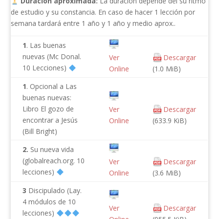
Duracíon aproximada:
La duración depende del su ritmo
de estudio y su constancia. En caso de hacer 1 lección por
semana tardará entre 1 año y 1 año y medio aprox..
1
. Las buenas
nuevas (Mc Donal.
Ver
Descargar
10 Lecciones)
Online
(1.0 MiB)
1
. Opcional a Las
buenas nuevas:
Libro El gozo de
Ver
Descargar
encontrar a Jesús
Online
(633.9 KiB)
(Bill Bright)
2.
Su nueva vida
(globalreach.org. 10
Ver
Descargar
lecciones)
Online
(3.6 MiB)
3
Discipulado (Lay.
4 módulos de 10
Ver
Descargar
lecciones)