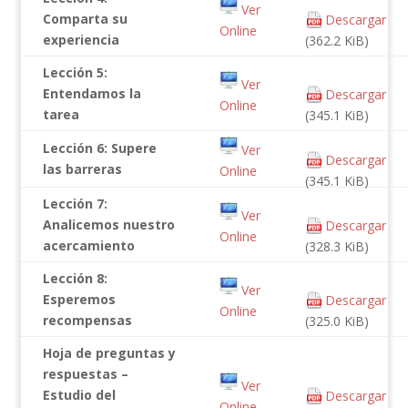
Ver
Comparta su
Descargar
Online
experiencia
(362.2 KiB)
Lección 5:
Ver
Entendamos la
Descargar
Online
tarea
(345.1 KiB)
Lección 6: Supere
Ver
Descargar
las barreras
Online
(345.1 KiB)
Lección 7:
Ver
Analicemos nuestro
Descargar
Online
acercamiento
(328.3 KiB)
Lección 8:
Ver
Esperemos
Descargar
Online
recompensas
(325.0 KiB)
Hoja de preguntas y
respuestas –
Ver
Estudio del
Descargar
Online