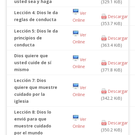
usted sea y haga
(329.1 KiB)
Lección 4: Dios le da
Ver
Descargar
reglas de conducta
Online
(353.7 KiB)
Lección 5: Dios le da
Ver
principios de
Descargar
Online
conducta
(363.4 KiB)
Dios quiere que
Ver
usted cuide de sí
Descargar
Online
mismo
(371.8 KiB)
Lección 7: Dios
quiere que muestre
Ver
Descargar
cuidado por la
Online
(342.2 KiB)
iglesia
Lección 8: Dios lo
envió para que
Ver
Descargar
muestre cuidado
Online
(350.2 KiB)
por el mundo