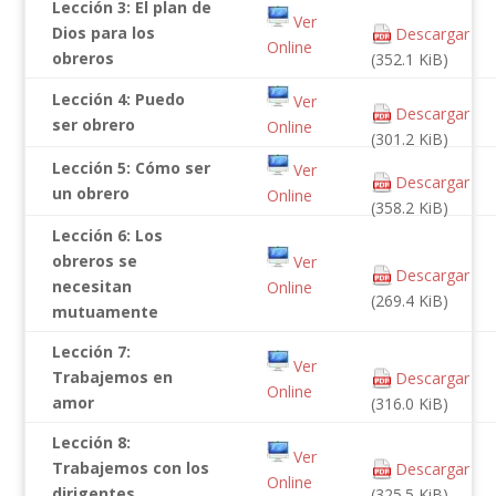
Lección 3: El plan de
Ver
Dios para los
Descargar
Online
obreros
(352.1 KiB)
Lección 4: Puedo
Ver
Descargar
ser obrero
Online
(301.2 KiB)
Lección 5: Cómo ser
Ver
Descargar
un obrero
Online
(358.2 KiB)
Lección 6: Los
obreros se
Ver
Descargar
necesitan
Online
(269.4 KiB)
mutuamente
Lección 7:
Ver
Trabajemos en
Descargar
Online
amor
(316.0 KiB)
Lección 8:
Ver
Trabajemos con los
Descargar
Online
dirigentes
(325.5 KiB)