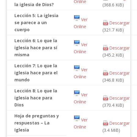
Online
la iglesia de Dios?
(368.6 KiB)
Lección 5: La iglesia
Ver
se parece a un
Descargar
Online
cuerpo
(321.7 KiB)
Lección 6: Lo que la
Ver
iglesia hace para sí
Descargar
Online
misma
(345.2 KiB)
Lección 7: Lo que la
Ver
iglesia hace para el
Descargar
Online
mundo
(346.8 KiB)
Lección 8: Lo que la
Ver
iglesia hace para
Descargar
Online
Dios
(370.4 KiB)
Hoja de preguntas y
Ver
respuestas – La
Descargar
Online
Iglesia
(3.4 MiB)