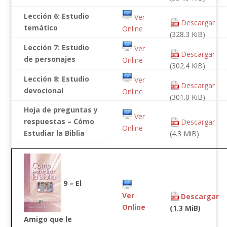
Lección 6: Estudio
Ver
Descargar
temático
Online
(328.3 KiB)
Lección 7: Estudio
Ver
Descargar
de personajes
Online
(302.4 KiB)
Lección 8: Estudio
Ver
Descargar
devocional
Online
(301.0 KiB)
Hoja de preguntas y
Ver
respuestas – Cómo
Descargar
Online
Estudiar la Biblia
(4.3 MiB)
9 – El
Ver
Descargar
Online
(1.3 MiB)
Amigo que le