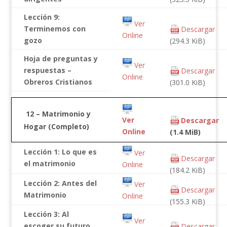
Lección 9:
Ver
Terminemos con
Descargar
Online
gozo
(294.3 KiB)
Hoja de preguntas y
Ver
respuestas –
Descargar
Online
Obreros Cristianos
(301.0 KiB)
12 – Matrimonio y
Ver
Descargar
Hogar (Completo)
Online
(1.4 MiB)
Lección 1: Lo que es
Ver
Descargar
el matrimonio
Online
(184.2 KiB)
Lección 2: Antes del
Ver
Descargar
Matrimonio
Online
(155.3 KiB)
Lección 3: Al
Ver
escoger su futuro
Descargar