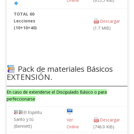
Online
(955.5 KiB)
TOTAL 60
Lecciones
Descargar
(10+10+40)
(1.7 MiB)
Pack de materiales Básicos
EXTENSIÓN.
En caso de extenderse el Discipulado Básico o para
perfeccionarse
El Espíritu
Santo y tú
Ver
Descargar
(Bennett)
Online
(746.0 KiB)