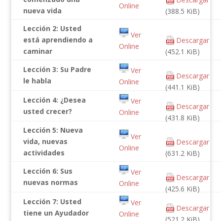
Online
nueva vida
(388.5 KiB)
Lección 2: Usted
Ver
está aprendiendo a
Descargar
Online
caminar
(452.1 KiB)
Lección 3: Su Padre
Ver
Descargar
le habla
Online
(441.1 KiB)
Lección 4: ¿Desea
Ver
Descargar
usted crecer?
Online
(431.8 KiB)
Lección 5: Nueva
Ver
vida, nuevas
Descargar
Online
actividades
(631.2 KiB)
Lección 6: Sus
Ver
Descargar
nuevas normas
Online
(425.6 KiB)
Lección 7: Usted
Ver
Descargar
tiene un Ayudador
Online
(521.2 KiB)