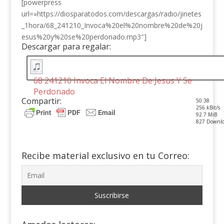
[powerpress
url=»https://diosparatodos.com/descargas/radio/jinetes
_1hora/68_241210_Invoca%20el%20nombre%20de%20j
esus%20y%20se%20perdonado.mp3″]
Descargar para regalar:
68 241210 Invoca El Nombre De Jesus Y Se
Perdonado
Compartir:
50:38
256 kBit/s
92.7 MiB
827 Downlo
Recibe material exclusivo en tu Correo: