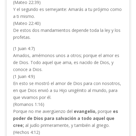
(Mateo 22:39)
Y el segundo es semejante: Amarás a tu prójimo como
a ti mismo.
(Mateo 22:40)
De estos dos mandamientos depende toda la ley y los
profetas.
(1 Juan 4:7)
Amados, amémonos unos a otros; porque el amor es
de Dios. Todo aquel que ama, es nacido de Dios, y
conoce a Dios.
(1 Juan 4:9)
En esto se mostró el amor de Dios para con nosotros,
en que Dios envió a su Hijo unigénito al mundo, para
que vivamos por él.
(Romanos 1:16)
Porque no me avergüenzo del
evangelio,
porque
es
poder de Dios para salvación a todo
aquel que
cree;
al judío primeramente, y también al griego.
(Hechos 4:12)