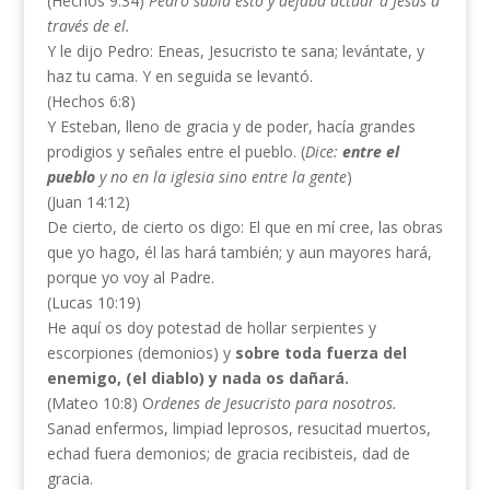
(Hechos 9:34)
Pedro sabía esto y dejaba actuar a Jesús a
través de el.
Y le dijo Pedro: Eneas, Jesucristo te sana; levántate, y
haz tu cama. Y en seguida se levantó.
(Hechos 6:8)
Y Esteban, lleno de gracia y de poder, hacía grandes
prodigios y señales entre el pueblo. (
Dice:
entre el
pueblo
y no en la iglesia sino entre la gente
)
(Juan 14:12)
De cierto, de cierto os digo: El que en mí cree, las obras
que yo hago, él las hará también; y aun mayores hará,
porque yo voy al Padre.
(Lucas 10:19)
He aquí os doy potestad de hollar serpientes y
escorpiones (demonios) y
sobre toda fuerza del
enemigo, (el diablo) y nada os dañará.
(Mateo 10:8) O
rdenes de Jesucristo para nosotros.
Sanad enfermos, limpiad leprosos, resucitad muertos,
echad fuera demonios; de gracia recibisteis, dad de
gracia.