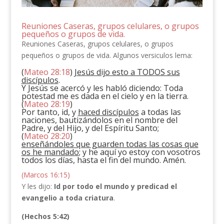
Reuniones Caseras, grupos celulares, o grupos
pequeños o grupos de vida.
Reuniones Caseras, grupos celulares, o grupos
pequeños o grupos de vida. Algunos versiculos lema:
(
Mateo 28:18
)
Jesús dijo esto a TODOS sus
discípulos
.
Y Jesús se acercó y les habló diciendo: Toda
potestad me es dada en el cielo y en la tierra.
(
Mateo 28:19
)
Por tanto, id, y
haced discípulos
a todas las
naciones, bautizándolos en el nombre del
Padre, y del Hijo, y del Espíritu Santo;
(
Mateo 28:20
)
enseñándoles que guarden todas las cosas que
os he mandado
; y he aquí yo estoy con vosotros
todos los días, hasta el fin del mundo. Amén.
(Marcos 16:15)
Y les dijo:
Id por todo el mundo y predicad el
evangelio a toda criatura
.
(Hechos 5:42)