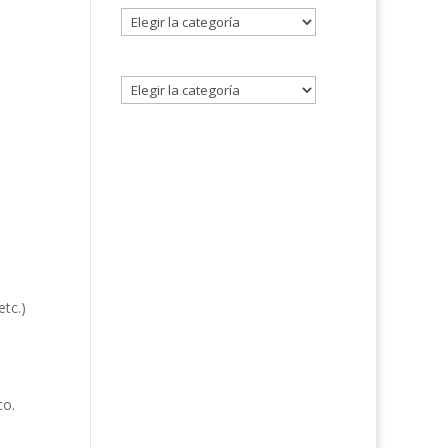
Seleccione
un
tema
etc.)
co.