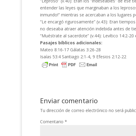
“Leproso” (v.40): Eran los “indeseables” de ese t
entender las leyes que marginaban a los leprosos
inmundo!” mientras se acercaban a los lugares p
“Le encargó rigurosamente” (v.43): Eran tiempos 
no deseaba atraer atención indebida antes de t
“Muéstrate al sacerdote” (v.44): Levítico 14:2-20 
Pasajes bíblicos adicionales:
Mateo 8:16-17 Gálatas 3:26-28
Isaías 53:4 Santiago 2:1-4, 9 Efesios 2:12-22
Enviar comentario
Tu dirección de correo electrónico no será publi
Comentario
*