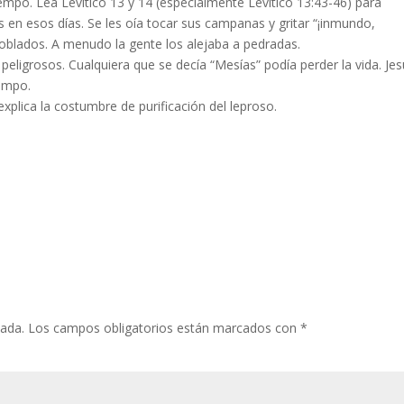
iempo. Lea Levítico 13 y 14 (especialmente Levítico 13:43-46) para
 en esos días. Se les oía tocar sus campanas y gritar “¡inmundo,
oblados. A menudo la gente los alejaba a pedradas.
peligrosos. Cualquiera que se decía “Mesías” podía perder la vida. Je
iempo.
explica la costumbre de purificación del leproso.
cada.
Los campos obligatorios están marcados con
*