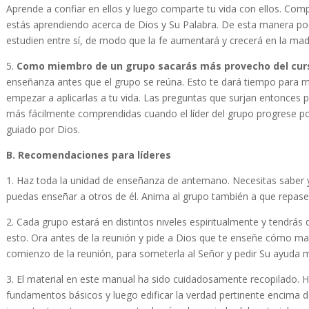
Aprende a confiar en ellos y luego comparte tu vida con ellos. Com
estás aprendiendo acerca de Dios y Su Palabra. De esta manera p
estudien entre sí, de modo que la fe aumentará y crecerá en la mad
5.
Como miembro de un grupo sacarás más provecho del cu
enseñanza antes que el grupo se reúna. Esto te dará tiempo para me
empezar a aplicarlas a tu vida. Las preguntas que surjan entonces p
más fácilmente comprendidas cuando el líder del grupo progrese p
guiado por Dios.
B. Recomendaciones para líderes
1. Haz toda la unidad de enseñanza de antemano. Necesitas saber 
puedas enseñar a otros de él. Anima al grupo también a que repasen
2. Cada grupo estará en distintos niveles espiritualmente y tendrá
esto. Ora antes de la reunión y pide a Dios que te enseñe cómo man
comienzo de la reunión, para someterla al Señor y pedir Su ayuda m
3. El material en este manual ha sido cuidadosamente recopilado. H
fundamentos básicos y luego edificar la verdad pertinente encima 