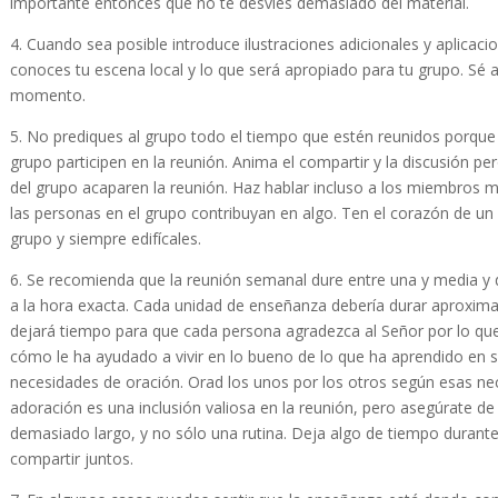
importante entonces que no te desvíes demasiado del material.
4. Cuando sea posible introduce ilustraciones adicionales y aplicaci
conoces tu escena local y lo que será apropiado para tu grupo. Sé ab
momento.
5. No prediques al grupo todo el tiempo que estén reunidos porque
grupo participen en la reunión. Anima el compartir y la discusión p
del grupo acaparen la reunión. Haz hablar incluso a los miembros má
las personas en el grupo contribuyan en algo. Ten el corazón de un 
grupo y siempre edifícales.
6. Se recomienda que la reunión semanal dure entre una y media y 
a la hora exacta. Cada unidad de enseñanza debería durar aproxim
dejará tiempo para que cada persona agradezca al Señor por lo qu
cómo le ha ayudado a vivir en lo bueno de lo que ha aprendido en 
necesidades de oración. Orad los unos por los otros según esas n
adoración es una inclusión valiosa en la reunión, pero asegúrate de
demasiado largo, y no sólo una rutina. Deja algo de tiempo durante
compartir juntos.