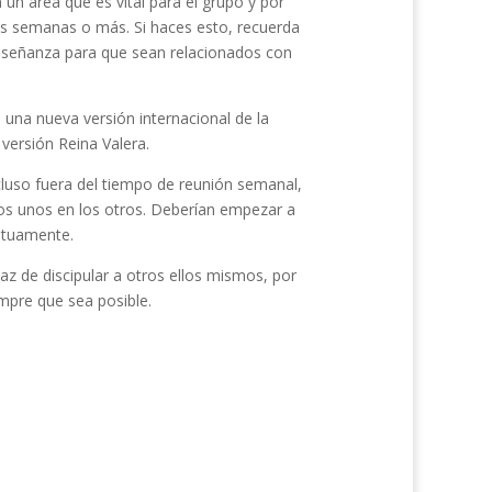
un área que es vital para el grupo y por
s semanas o más. Si haces esto, recuerda
e enseñanza para que sean relacionados con
una nueva versión internacional de la
 versión Reina Valera.
cluso fuera del tiempo de reunión semanal,
os unos en los otros. Deberían empezar a
utuamente.
az de discipular a otros ellos mismos, por
mpre que sea posible.