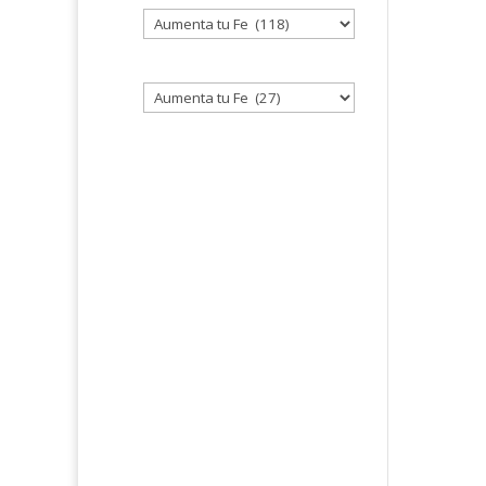
Seleccione
un
tema