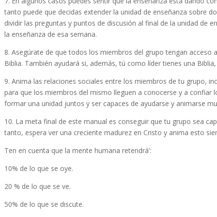
7. En algunos casos puedes sentir que la enseñanza está dando con 
tanto puede que decidas extender la unidad de enseñanza sobre do
dividir las preguntas y puntos de discusión al final de la unidad d
la enseñanza de esa semana.
8. Asegúrate de que todos los miembros del grupo tengan acceso a 
Biblia. También ayudará si, además, tú como líder tienes una Biblia,
9. Anima las relaciones sociales entre los miembros de tu grupo, in
para que los miembros del mismo lleguen a conocerse y a confiar l
formar una unidad juntos y ser capaces de ayudarse y animarse m
10. La meta final de este manual es conseguir que tu grupo sea cap
tanto, espera ver una creciente madurez en Cristo y anima esto sie
Ten en cuenta que la mente humana retendrá’:
10% de lo que se oye.
20 % de lo que se ve.
50% de lo que se discute.