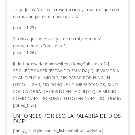
…dijo Jesús: Yo soy la resurrección y la vida; el que cree
en mí, aunque esté muerto, vivirá.
(Juan 11:25)
Y todo aquel que vive y cree en mí, no morirá
eternamente. ¿Crees esto?
(Juan 11:26)
[titled_box variation=»white» title=»¿Sabía esto?»]
SE PUEDE SABER (ESTANDO EN VIDA) QUE VAMOS A
IR AL CIELO AL MORIR, SIN PASAR POR NINGÚN
OTRO LUGAR, NO PORQUE LO MEREZCAMOS, SINO
POR LA OBRA DE CRISTO EN LA CRUZ, QUE MURIÓ
COMO NUESTRO SUBSTITUTO (EN NUESTRO LUGAR)
[/titled_box]
ENTONCES POR ESO LA PALABRA DE DIOS
DICE:
[fancy_list style=»bullet_list» variation=»silver»]