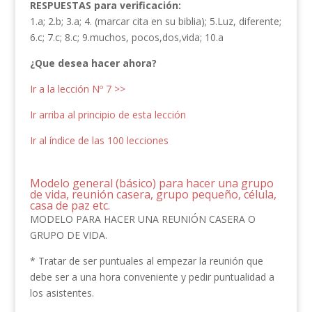
RESPUESTAS para verificación:
1.a; 2.b; 3.a; 4. (marcar cita en su biblia); 5.Luz, diferente;
6.c; 7.c; 8.c; 9.muchos, pocos,dos,vida; 10.a
¿Que desea hacer ahora?
Ir a la lección Nº 7 >>
Ir arriba al principio de esta lección
Ir al índice de las 100 lecciones
Modelo general (básico) para hacer una grupo
de vida, reunión casera, grupo pequeño, célula,
casa de paz etc.
MODELO PARA HACER UNA REUNIÓN CASERA O
GRUPO DE VIDA.
* Tratar de ser puntuales al empezar la reunión que
debe ser a una hora conveniente y pedir puntualidad a
los asistentes.