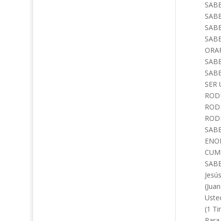
SABE
SABE
SABE
SABE
ORAR
SAB
SABE
SER 
RODE
RODE
ROD
SABE
ENO
CUMP
SABE
Jesú
(Juan
Uste
(1 T
Para 