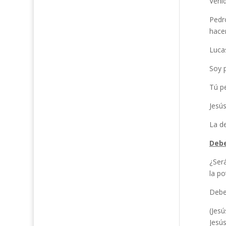
Veni
Pedr
hace
Luca
Soy p
Tú p
Jesús
La de
Debe
¿Será
la po
Debe
(Jesú
Jesús