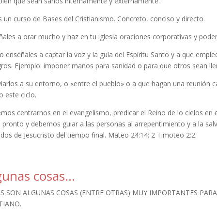
ién que sean sanos internamente y externamente.
 un curso de Bases del Cristianismo. Concreto, conciso y directo.
ñales a orar mucho y haz en tu iglesia oraciones corporativas y po
 enséñales a captar la voz y la guía del Espíritu Santo y a que emp
gros. Ejemplo: imponer manos para sanidad o para que otros sean llen
viarlos a su entorno, o «entre el pueblo» o a que hagan una reunión
 este ciclo.
os centrarnos en el evangelismo, predicar el Reino de lo cielos en e
 pronto y debemos guiar a las personas al arrepentimiento y a la sal
dos de Jesucristo del tiempo final. Mateo 24:14; 2 Timoteo 2:2.
gunas cosas…
S SON ALGUNAS COSAS (ENTRE OTRAS) MUY IMPORTANTES PARA 
TIANO.