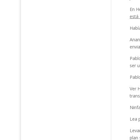
En He
está
Había
Ananí
envia
Pablo
ser u
Pablo
Ver 
trans
Ninfa
Lea p
Leva
plan