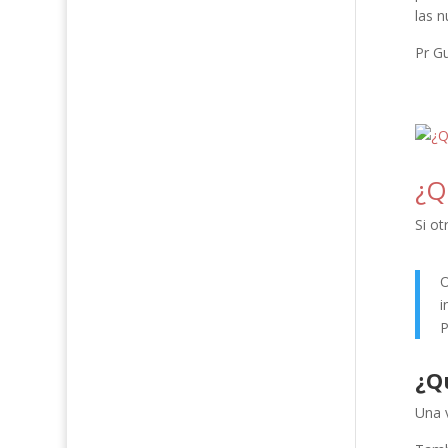
las n
Pr G
¿Q
Si o
O
i
P
¿Q
Una v