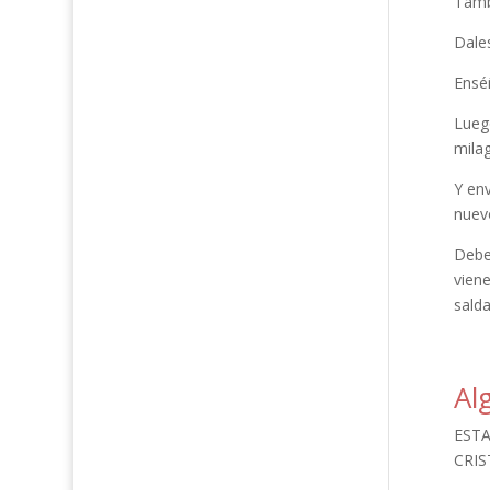
Tamb
Dales
Ensé
Luego
mila
Y en
nuevo
Debem
viene
salda
Al
ESTA
CRIS