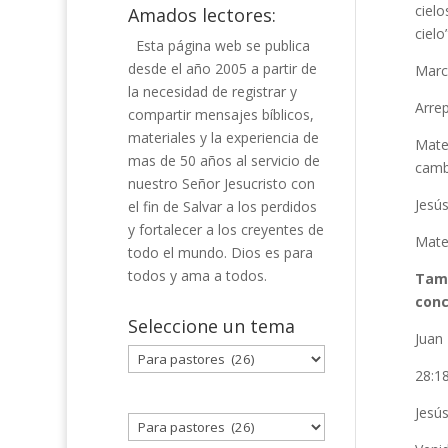
cielo
Amados lectores:
cielo
Esta página web se publica
desde el año 2005 a partir de
Marc
la necesidad de registrar y
Arre
compartir mensajes bíblicos,
materiales y la experiencia de
Mate
mas de 50 años al servicio de
cambi
nuestro Señor Jesucristo con
Jesú
el fin de Salvar a los perdidos
y fortalecer a los creyentes de
Mate
todo el mundo. Dios es para
todos y ama a todos.
Tamb
conc
Seleccione un tema
Juan
Seleccione
28:18
un
tema
Jesú