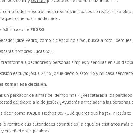
d en pos de mi y
os haré
pescadores de hombres Marcos 1:17
o como todos nosotros nos creemos incapaces de realizar esa obra 
r aquello que nos manda hacer.
s 5:8 El caso de
PEDRO:
ecador (dice Pedro) como diciendo: no sirvo, busca a otro…pero Jesús
escarás hombres Lucas 5:10
 transforma a pecadores y personas simples y sencillas en sus discíp
cisión es tuya: Josué 24:15 Josué decidió esto:
Yo y mi casa servirem
s tomar esa decisión.
s un pescador de almas del tiempo final? ¿Rescatarás a los perdidos?
testad del diablo a la de Jesús? ¿Ayudarás a trasladar a las personas d
s decir como
PABLO
Hechos 9:6 ¿Qué quieres que haga?: Y Jesús te di
s lo remite a sus autoridades espirituales) a aquellos cristianos más
 y enseñarte sus palabras.