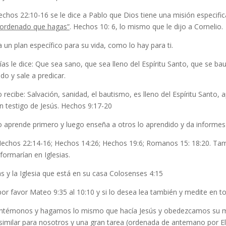
chos 22:10-16 se le dice a Pablo que Dios tiene una misión especifica p
 ordenado que hagas”
. Hechos 10: 6, lo mismo que le dijo a Cornelio.
 un plan específico para su vida, como lo hay para ti.
as le dice: Que sea sano, que sea lleno del Espíritu Santo, que se bau
do y sale a predicar.
 recibe: Salvación, sanidad, el bautismo, es lleno del Espíritu Santo,
n testigo de Jesús. Hechos 9:17-20
 aprende primero y luego enseña a otros lo aprendido y da informes a l
Hechos 22:14-16; Hechos 14:26; Hechos 19:6; Romanos 15: 18:20. Tam
formarían en Iglesias.
s y la Iglesia que está en su casa Colosenses 4:15
or favor Mateo 9:35 al 10:10 y si lo desea lea también y medite en t
ntémonos y hagamos lo mismo que hacía Jesús y obedezcamos su man
 similar para nosotros y una gran tarea (ordenada de antemano por E