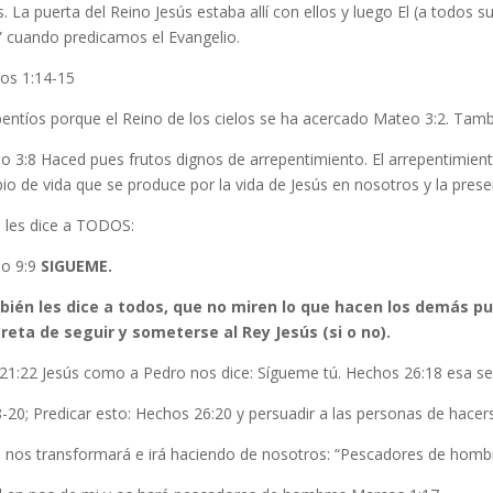
s. La puerta del Reino Jesús estaba allí con ellos y luego El (a todos 
” cuando predicamos el Evangelio.
os 1:14-15
pentíos porque el Reino de los cielos se ha acercado Mateo 3:2. Tam
o 3:8 Haced pues frutos dignos de arrepentimiento. El arrepentimien
o de vida que se produce por la vida de Jesús en nosotros y la presen
s les dice a TODOS:
o 9:9
SIGUEME.
ién les dice a todos, que no miren lo que hacen los demás p
reta de seguir y someterse al Rey Jesús (si o no).
 21:22 Jesús como a Pedro nos dice: Sígueme tú. Hechos 26:18 esa se
-20; Predicar esto: Hechos 26:20 y persuadir a las personas de hacers
s nos transformará e irá haciendo de nosotros: “Pescadores de hombr