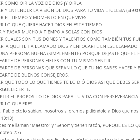
R COMO OIR LA VOZ DE DIOS ¡Y OIRLA!
R Y ENTENDER LA VISIÓN DE DIOS PARA TU VIDA E IGLESIA (Si estás 
R EL TIEMPO Y MOMENTO EN QUE VIVES
R LO QUE QUIERE HACER DIOS EN ESTE TIEMPO
 Y PASAR MUCHO A TIEMPO A SOLAS CON DIOS
ER CUALES SON TUS DONES Y TALENTOS COMO TAMBIÉN TUS PU
R ¡A QUE! TE HA LLAMADO DIOS Y ENFOCARTE EN ESE LLAMADO.
UNA PERSONA BUENA (SIMPLEMENTE) PORQUE DEJASTE QUE EL E
ARTE DE PERSONAS FIELES CON TU MISMO SENTIR
ARTE DE PERSONAS QUE SEPAN LO QUE TU NO SABES HACER Y ES
EARTE DE BUENOS CONSEJEROS.
R QUE TODO LO QUE TIENES TE LO DIÓ DIOS ASI QUE DEBES SE
RGULLECERTE.
LIR EL PROPÓSITO DE DIOS PARA TU VIDA CON PERSEVERANCIA Y
R LO QUE ERES.
s, Pablo etc lo sabían…nosotros si oramos pidiéndole a Dios que no
 13:13)
des me llaman “Maestro” y “Señor” y tienen razón, PORQUE ES LO Q
imoteo 2:7)
esto yo fui constituido predicador y apóstol..y maestro de los gentile