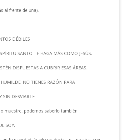
al frente de una).
NTOS DÉBILES
SPÍRITU SANTO TE HAGA MÁS COMO JESÚS.
TÉN DISPUESTAS A CUBRIR ESAS ÁREAS.
R HUMILDE. NO TIENES RAZÓN PARA
 SIN DESVIARTE.
s lo muestre, podemos saberlo también
UE SOY.
s en fe y verdad. (pablo no decía… y …no sé si soy