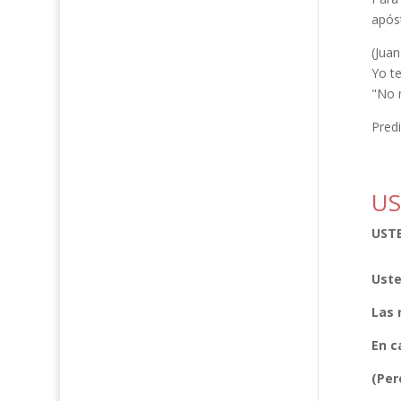
apóst
(Juan
Yo te
"No 
Pred
US
UST
Uste
Las 
En c
(Per