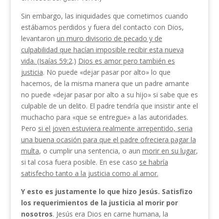
Sin embargo, las iniquidades que cometimos cuando
estábamos perdidos y fuera del contacto con Dios,
levantaron
un muro divisorio de pecado y de
culpabilidad que hacían imposible recibir esta nueva
vida. (Isaías 59:2
.)
Dios es amor pero también es
justicia
. No puede «dejar pasar por alto» lo que
hacemos, de la misma manera que un padre amante
no puede «dejar pasar por alto a su hijo» si sabe que es
cul­pable de un delito. El padre tendría que insistir ante el
muchacho para «que se entregue» a las autoridades.
Pero
si el joven estuviera realmente arrepentido, seria
una buena ocasión para que el padre ofreciera pagar la
multa
, o cumplir una sentencia, o aun
morir en su lugar
,
si tal cosa fuera posible. En ese caso
se habría
satisfecho tanto a la justicia como al amor.
Y esto es justamente lo que hizo Jesús. Satisfizo
los requerimientos de la justicia al morir por
nosotros
. Jesús era Dios en carne humana, la