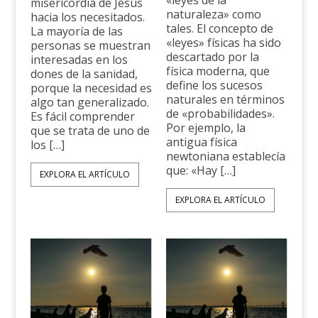
«leyes de la
misericordia de Jesús
naturaleza» como
hacia los necesitados.
tales. El concepto de
La mayoría de las
«leyes» físicas ha sido
personas se muestran
des­cartado por la
interesadas en los
física moderna, que
dones de la sanidad,
define los sucesos
porque la necesidad es
naturales en términos
algo tan generalizado.
de «probabilidades».
Es fácil comprender
Por ejem­plo, la
que se trata de uno de
antigua física
los […]
newtoniana establecía
que: «Hay […]
EXPLORA EL ARTÍCULO
EXPLORA EL ARTÍCULO