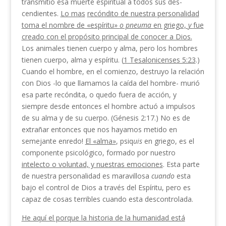
transmitió esa muerte espiritual a todos sus des­
cendientes.
Lo mas
recóndito de nuestra personalidad
toma el nombre de «espíritu»
o pneuma
en griego,
y
fue
creado con el propósito principal de conocer a Dios.
Los animales tienen cuerpo y alma, pero los hombres
tienen cuerpo, alma y espíritu. (
1 Tesalo­nicenses 5:23
.)
Cuando el hombre, en el comienzo, destruyo la relación
con Dios -lo que llamamos la caída del hombre- murió
esa parte recóndita, o que­do fuera de acción, y
siempre desde entonces el hombre actuó a impulsos
de su alma y de su cuerpo. (Génesis 2:17.) No es de
extrañar entonces que nos ha­yamos metido en
semejante enredo!
El «alma»
, psiq
uis
en griego, es el
componente psicológico, formado por nuestro
intelecto o voluntad, y nuestras emocio­nes
. Esta parte
de nuestra personalidad es maravillosa
cuando
esta
bajo el control de Dios a través del Es­píritu, pero es
capaz de cosas terribles cuando esta descontrolada.
He aquí el porque la historia de la humanidad está