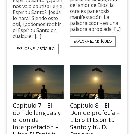
Espíritu Santo. ¿Quien
del amor de Dios; la
nos va a bautizar en el
otra es panerosis,
Espíritu Santo? ¡Jesús
manifestación. La
lo hará! ¡Siendo esto
palabra «don» es una
así!, ¿po­demos recibir
palabra apropiada, […]
el Espíritu Santo en
cualquier […]
EXPLORA EL ARTÍCULO
EXPLORA EL ARTÍCULO
Capítulo 7 – El
Capítulo 8 – El
don de lenguas y
Don de profecía –
el don de
Libro El Espíritu
interpretación –
Santo y tú. D.