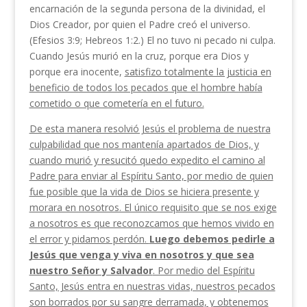
encarnación de la segunda persona de la divinidad, el
Dios Creador, por quien el Padre creó el universo.
(Efesios 3:9; Hebreos 1:2.) El no tuvo ni pecado ni culpa.
Cuando Jesús murió en la cruz, porque era Dios y
porque era inocente,
satisfizo totalmente la justicia en
bene­ficio de todos los pecados que el hombre había
cometido o que cometería en el futuro.
De esta manera resolvió Jesús el problema de nues­tra
culpabilidad que nos mantenía apartados de Dios, y
cuando murió y resucitó quedo expedito el camino al
Padre para enviar al Espíritu Santo, por medio de quien
fue posible que la vida de Dios se hiciera presente y
morara en nosotros. El único requisito que se nos exige
a nosotros es que reconozcamos que he­mos vivido en
el error y pidamos perdón.
Luego debemos pedirle a
Jesús que venga y viva en nosotros y que sea
nuestro Señor y Salvador
. Por medio del Espíritu
Santo, Jesús entra en nuestras vidas, nues­tros pecados
son borrados por su sangre derramada, y obtenemos