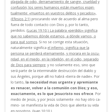
plagada de odio, derramamiento de sangre, crueldad y
confusión; los seres humanos están muertos espiri­
tualmente: «muertos en vuestros delitos y pecados»,
(Efesios 2:1
) procurando vivir de acuerdo al alma pero
fuera de todo contacto con Dios y, por lo tanto,
perdidos. (
Lucas 19:10.) La palabra «perdido» sig­nifica
que no sabemos dónde estamos, a dónde vamos, o
para qué somos
. Si no se corrige esta situación,
naturalmente significa
el infierno, significa que la
persona se perderá eternamente, y morara en la oscu­
ridad, en el miedo, en la rebelión, en el odio, separado
de Dios para siempre
; y no solamente eso, sino que
será parte de la interminable destrucción del diablo y
sus Ángeles, porque allí no habrá «tierra de nadie». Por
lo tanto,
la necesidad mas urgente y apremiante
es renacer, volver a la comunión con Dios; y eso,
exac­tamente, es lo que Jesucristo nos ofrece
. Por
medio de Jesús, y por Jesús solamente -no hay otro ca­
mino- se manifiesta la vida de Dios que alienta su vida
en nosotros. (Juan 10:10.)