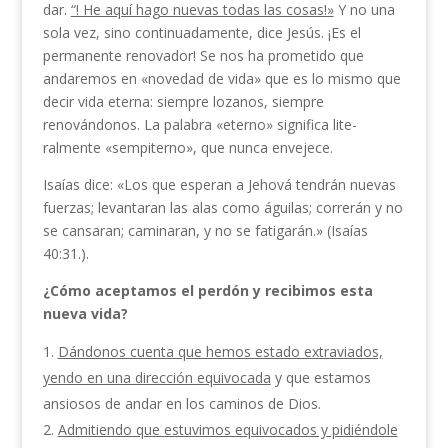
dar.
“! He aquí hago nuevas todas las co­sas!»
Y no una
sola vez, sino continuadamente, dice Jesús. ¡Es el
permanente renovador! Se nos ha pro­metido que
andaremos en «novedad de vida» que es lo mismo que
decir vida eterna: siempre lozanos, siem­pre
renovándonos. La palabra «eterno» significa lite­
ralmente «sempiterno», que nunca envejece.
Isaías dice: «Los que esperan a Jehová tendrán nuevas
fuerzas; levantaran las alas como águilas; correrán y no
se cansaran; caminaran, y no se fatigarán.» (Isaías
40:31.).
¿Cómo aceptamos el perdón y recibimos esta
nueva vida?
Dándonos cuenta que hemos estado extraviados,
yendo en una dirección equivocada
y que esta­mos
ansiosos de andar en los caminos de Dios.
Admitiendo que estuvimos equivocados y pidiéndole