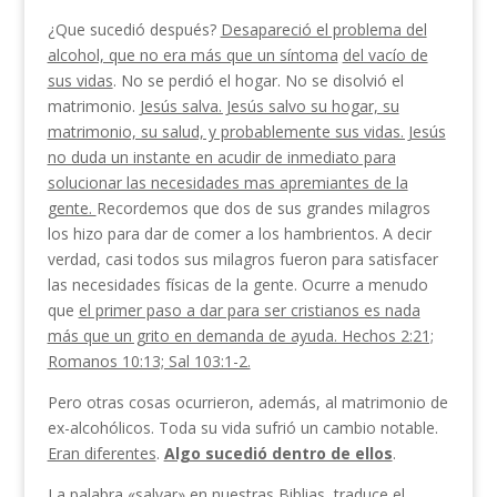
¿Que sucedió después?
Desapareció el problema del
alcohol, que no era más que un síntoma
del vacío de
sus vidas
. No se perdió el hogar. No se disolvió el
matrimonio.
Jesús salva. Jesús salvo su hogar, su
matrimonio, su salud, y probablemente sus vidas. Jesús
no duda un instante en acudir de inmediato para
solucionar las necesidades mas apremiantes de la
gente.
Recordemos que dos de sus grandes milagros
los hizo para dar de comer a los hambrientos. A decir
verdad, casi todos sus milagros fueron para satisfacer
las necesidades físicas de la gente. Ocurre a menudo
que
el primer paso a dar para ser cristianos es nada
más que un grito en demanda de ayuda. Hechos 2:21;
Romanos 10:13; Sal 103:1-2.
Pero otras cosas ocurrieron, además, al matrimonio de
ex-alcohólicos. Toda su vida sufrió un cambio notable.
Eran diferentes
.
Algo sucedió dentro de ellos
.
La palabra «salvar» en nuestras Biblias, traduce el