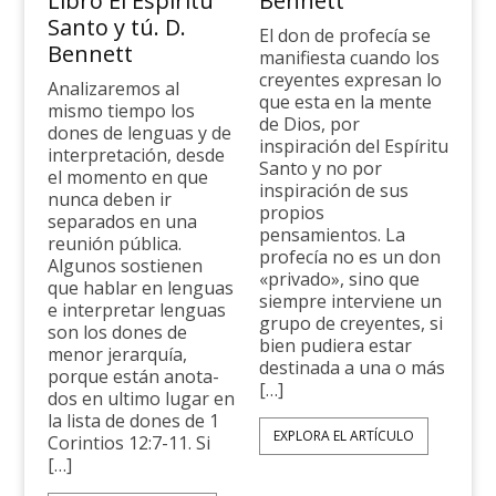
Libro El Espíritu
Bennett
Santo y tú. D.
El don de profecía se
Bennett
manifiesta cuando los
cre­yentes expresan lo
Analizaremos al
que esta en la mente
mismo tiempo los
de Dios, por
dones de lenguas y de
inspiración del Espíritu
interpretación, desde
Santo y no por
el momento en que
inspiración de sus
nunca deben ir
propios
separados en una
pensamientos. La
reunión pública.
profecía no es un don
Algunos sostienen
«privado», sino que
que hablar en lenguas
siempre interviene un
e interpretar lenguas
grupo de creyentes, si
son los dones de
bien pudiera estar
menor jerarquía,
destinada a una o más
porque están anota­
[…]
dos en ultimo lugar en
la lista de dones de 1
EXPLORA EL ARTÍCULO
Corintios 12:7-11. Si
[…]