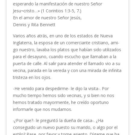
esperando la manifestación de nuestro Señor
Jesu¬cristo…» (1 Corintios 1:3-5, 7.)
En el amor de nuestro Señor Jesús,
Dennis y Rita Bennett
Varios años atrás, en uno de los estados de Nueva
Inglaterra, la esposa de un comerciante cristiano, ami­
go nuestro, lavaba los platos que habían sido utilizados
para el desayuno, cuando escucho que llamaban a la
puerta de calle. Al salir para atender el llamado vio a su
vecina, parada en la vereda y con una mirada de infinita
tristeza en los ojos.
-He venido para despedirme- le dijo la visita-. Por
mucho tiempo hemos sido vecinas, y si bien no nos
hemos tratado mayormente, he creído oportuno
informarle que nos mudamos.
-¿
Por que?- le preguntó la dueña de casa-. ¿Ha
conseguido un nuevo puesto su marido, o algo por el
estilo? Pase, por favor y tome asiento. Dígame que ha