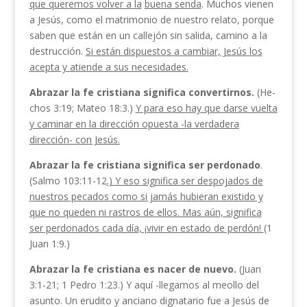
que queremos volver a la
buena senda
. Muchos vie­nen
a Jesús, como el matrimonio de nuestro relato, porque
saben que están en un callejón sin salida, ca­mino a la
destrucción.
Si están dispuestos a cambiar, Jesús los
acepta y atiende a sus necesidades.
Abrazar la fe cristiana significa convertirnos.
(He­
chos 3:19; Mateo 18:3.)
Y para eso hay que darse vuelta
y caminar en la dirección opuesta -la verda­dera
dirección- con Jesús.
Abrazar la fe cristiana significa ser perdonado
.
(Salmo 103:11-12
.) Y eso significa ser despojados de
nuestros pecados como si jamás hubieran existido y
que no queden ni rastros de ellos. Mas aún, signi­fica
ser perdonados cada día, ¡vivir en estado de perdón!
(1
Juan 1:9.)
Abrazar la fe cristiana es nacer de nuevo.
(Juan
3:1-21; 1 Pedro 1:23.) Y aquí -llegamos al meollo del
asunto. Un erudito y anciano dignatario fue a Jesús de