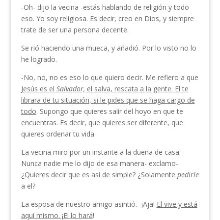
-Oh- dijo la vecina -estás hablando de religión y todo
eso. Yo soy religiosa. Es decir, creo en Dios, y siempre
trate de ser una persona decente.
Se rió haciendo una mueca, y añadió. Por lo visto no lo
he logrado.
-No, no, no es eso lo que quiero decir. Me refiero a que
Jesús es el
Salvador,
el salva, rescata a la gente. El te
librara de tu situación, si le pides que se haga cargo de
todo
. Supongo que quieres salir del hoyo en que te
encuentras. Es decir, que quieres ser diferente, que
quieres ordenar tu vida.
La vecina miro por un instante a la dueña de casa. -
Nunca nadie me lo dijo de esa manera- exclamo-.
¿Quieres decir que es así de simple? ¿Solamente
pedirle
a el?
La esposa de nuestro amigo asintió. -¡Aja!
El vive y está
aquí mismo. ¡El lo hará
!