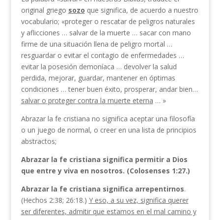
original griego
sozo
que significa, de acuerdo a nuestro
vocabulario; «proteger o rescatar de peligros naturales
y aflicciones … salvar de la muerte … sa­car con mano
firme de una situación llena de peligro mortal …
resguardar o evitar el contagio de enfer­medades …
evitar la posesión demoníaca … devolver la salud
perdida, mejorar, guardar, mantener en ópti­mas
condiciones … tener buen éxito, prosperar, an­dar bien…
salvar o proteger contra la muerte eterna
… »
Abrazar la fe cristiana no significa aceptar una filosofía
o un juego de normal, o creer en una lista de principios
abstractos;
Abrazar la fe cristiana sig­nifica permitir a Dios
que entre y viva en nosotros. (Colosenses 1:27.)
Abrazar la fe cristiana significa arrepentirnos
.
(He­chos 2:38; 26:18.)
Y eso, a su vez, significa querer
ser diferentes, admitir que estamos en el mal camino y