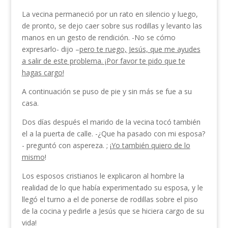
La vecina permaneció por un rato en silencio y luego,
de pronto, se dejo caer sobre sus rodillas y levanto las
manos en un gesto de rendición. -No se cómo
expresarlo- dijo –
pero te ruego, Jesús, que me ayudes
a salir de este problema. ¡Por favor te pido que te
hagas cargo!
A continuación se puso de pie y sin más se fue a su
casa.
Dos días después el marido de la vecina tocó tam­bién
el a la puerta de calle. -¿Que ha pasado con mi esposa?
- preguntó con aspereza. ; ¡
Yo también quiero de lo
mismo
!
Los esposos cristianos le explicaron al hombre la
realidad de lo que había experimentado su esposa, y le
llegó el turno a el de ponerse de rodillas sobre el piso
de la cocina y pedirle a Jesús que se hiciera cargo de su
vida!