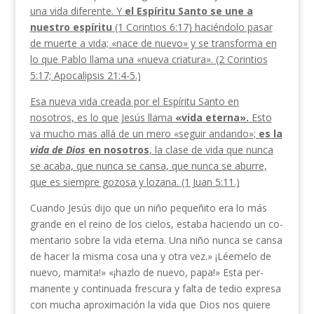
una vida diferente. Y
el Espíritu Santo se une a
nuestro espíritu
(1 Corintios 6:17) haciéndolo pasar
de muerte a vida; «nace de nuevo» y se transforma en
lo que Pablo llama una «nueva cria­tura». (2 Corintios
5:17; Apocalipsis 21:4-5.)
Esa nueva vida creada por el Espíritu Santo en
nosotros, es lo que Jesús llama
«vida eterna».
Esto
va mucho mas allá de un mero «seguir andando»;
es la
vida de Dios
en nosotros
, la clase de vida que nunca
se acaba, que nunca se cansa, que nunca se aburre,
que es siempre gozosa y lozana. (1 Juan 5:11.)
Cuando Jesús dijo que un niño pequeñito era lo más
grande en el reino de los cielos, estaba haciendo un co­
mentario sobre la vida eterna. Una niño nunca se cansa
de hacer la misma cosa una y otra vez.» ¡Léemelo de
nuevo, mamita!» «¡hazlo de nuevo, papa!» Esta per­
manente y continuada frescura y falta de tedio ex­presa
con mucha aproximación la vida que Dios nos quiere