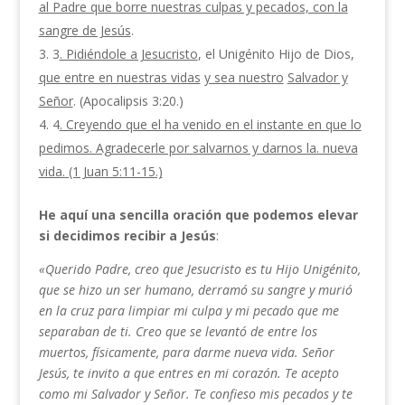
al Padre que borre nuestras culpas y peca­dos, con la
sangre de Jesús
.
3
. Pidiéndole a Jesucristo
, el Unigénito Hijo de Dios,
que entre en nuestras vidas
y sea nuestro
Salvador y
Señor
. (Apocalipsis 3:20.)
4
. Creyendo que el ha venido en el instante en que lo
pedimos. Agradecerle por salvarnos y darnos la. nueva
vida. (1 Juan 5:11-15.)
He aquí una sencilla oración que podemos elevar
si decidimos recibir a Jesús
:
«Querido Padre, creo que Jesucristo es tu Hijo Unigénito,
que se hizo un ser humano, derramó su sangre y murió
en la cruz para limpiar mi culpa y mi pecado que me
separaban de ti. Creo que se levantó de entre los
muertos, físicamente, para darme nueva vida. Señor
Jesús, te invito a que entres en mi cora­zón. Te acepto
como mi Salvador y Señor. Te con­fieso mis pecados y te