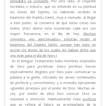
inmediato se convierte.
Por otro lado, el creyente
incrédulo o indocto, que no entiende en su plenitud
los dones del Espíritu, no habiendo recibido el
bautismo del Espíritu Santo, muy a menudo, al llegar
a este punto, se convence de que estas cosas son
reales. (Esto
ul­
timo esta ocurriendo cada vez con
mayor frecuencia, en el día de hoy.
Muchos
creyentes «no adoctrinados» solicitan recibir el
bautismo del Espíritu Santo, por­que han visto en
acción los dones de los cuales les habían dicho que
«no eran para el día de hoy».)
En el Antiguo Testamento hubo hombres inspira­dos
de Dios para profetizar. Estos profetas fueron
especialmente elegidos por Dios para comunicar su
palabra a la gente, oficiando los dones combinados
de profecía y conocimiento, y a menudo ejecutando
«grandes proezas» por el poder de Dios. Muchas ve­
ces, por medio de ellos hizo conocer Dios su
voluntad e intención. Habitualmente toda
profecía
que se re­fiera al futuro va acompañada de la