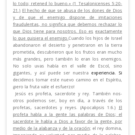
lo todo; retened lo bueno.» (1 Tesalonicenses 5:20-
21.)
El hecho de que se abusa de los dones de Dios
y de que el enemigo dispone de imitaciones
fraudulentas, no significa que debemos rechazar lo
que Dios tiene para nosotros. Eso es
exactamente
lo que quisiera el enemigo.
Cuando los hijos de Israel
abandonaron el desierto y penetraron en la tierra
prometida, descu­brieron que los frutos eran mucho
más grandes, pero también lo eran los enemigos.
No solo uvas había en el valle de Escol, sino
gigantes, y así puede ser nuestra
experiencia. Si
decidimos tomar este nuevo camino en el Espíritu,
¡pero la fruta vale el es­fuerzo!
Jesús es profeta, sacerdote y rey. También nos­
otros podemos ser, boy en día, a través de los
profetas, sacerdotes y reyes. (Apocalipsis 1:6.)
El
pro­feta habla a la gente las palabras de Dios; el
sacer­dote le habla a Dios a favor de la gente, por
medio de la alabanza y de la oración;
el rey domina,