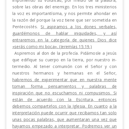
impo­niendo su voluntad, por medio de la palabra,
sobre las obras del enemigo. En los tres ministerios
la voz es importantísima, y nos permite ahondar en
la razón del porque la voz tiene que ser sometida en
Pentecostés.
Si aspiramos a los dones verbales,
guardémonos de hablar iniquidades, y así
entraremos en la categoría de quienes Dios dice
«serás como mi boca». (Jeremías 15:19.)
Aspiremos al don de la profecía. Pidámosle a Jesús
que edifique su cuerpo en la tierra, por nuestro in­
termedio. Al tener comunión con el Señor y con
nuestros hermanos y hermanas en el Señor,
habremos de experimentar que en nuestra mente
toman forma pensamientos y palabras de
inspiración que no escu­chamos ni compusimos. Si
están de acuerdo con la Escritura, entonces
debemos compartirlos con la Iglesia
.
En cuanto
a la
interpretación puede ocurrir que recibamos tan solo
unas pocas palabras, que aumentaran una vez que
hayamos empezado a interpretar. Podremos ver un