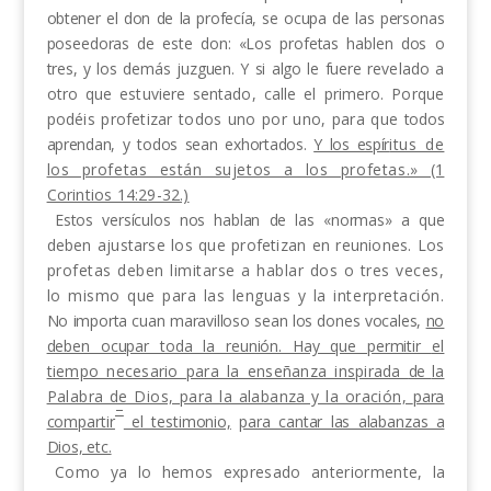
obtener el don de la profecía, se ocupa de las per­
sonas
poseedoras de este don: «Los profetas hablen dos o
tres, y los demás juzguen. Y si algo le fuere
revelado a
otro que estuviere sentado, calle el primero.
Porque
podéis profetizar todos uno por uno, para que
todos
aprendan, y todos sean exhortados.
Y los espír
itus de
los profetas están sujetos a los profetas.»
(1
Corintios 14:29-32.)
Estos versículos nos hablan de las «normas» a que
deben ajustarse los que profetizan en reuniones. Los
profetas deben limitarse a hablar dos o tres veces,
lo mismo que para las lenguas y la interpretación.
No
importa cuan maravilloso sean los dones vocales,
no
deben ocupar toda la reunión. Hay que permitir
el
tiempo necesario para la enseñanza inspirada
de
la
Palabra de Dios, para la alabanza y la oración,
para
–
compartir
el testimonio,
para cantar las alaban­
zas a
Dios, etc.
Como ya lo hemos expresado anteriormente,
la