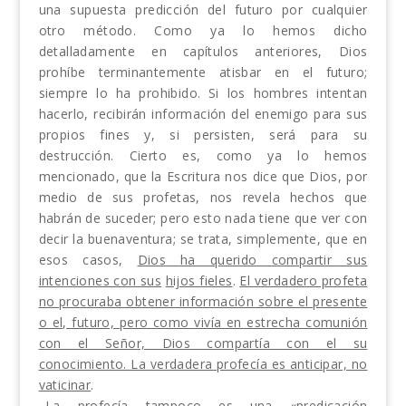
una supuesta predicción del futuro por cualquier
otro método. Como ya lo hemos dicho
detalladamente en capítulos anteriores, Dios
prohíbe terminantemente atisbar en el futuro;
siempre lo ha prohibido. Si los hombres intentan
hacerlo, recibirán información del enemigo para sus
propios fines y, si persisten, será para su
destrucción. Cierto es, como ya lo hemos
mencionado, que la Escritura nos dice que Dios, por
medio de sus profetas, nos revela hechos que
habrán de suceder; pero esto nada tiene que ver con
decir la buenaventura; se trata, simplemente, que en
esos casos,
Dios ha querido com­partir sus
intenciones con sus
hijos fieles
.
El verda­dero profeta
no procuraba obtener información sobre el presente
o el, futuro, pero como vivía en estrecha comunión
con el Señor, Dios compartía con el su
conocimiento. La verdadera profecía es anticipar, no
vaticinar
.
La profecía tampoco es una «predicación