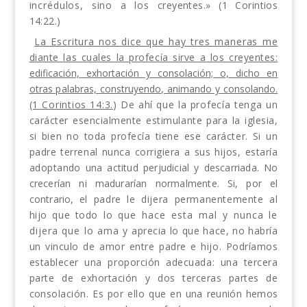
incrédulos, sino a los
creyentes.» (1 Corintios
14:22.)
La Escritura nos dice que hay tres maneras me­
diante las cuales la profecía sirve a los creyentes:
edificación, exhortación y consolación; o, dicho en
otras palabras, construyendo, animando y consolando.
(1 Corintios 14:3.
) De ahí que la profecía tenga un
carácter esencialmente estimulante para la iglesia,
si bien no toda profecía tiene ese carácter. Si un
padre terrenal nunca corrigiera a sus hijos, estaría
adoptan­
do una actitud perjudicial y descarriada. No
crecerían ni madurarían normalmente. Si, por el
contrario,
el padre le dijera permanentemente al
hijo que todo
lo que hace esta mal y nunca le
dijera que lo ama
y aprecia lo que hace, no habría
un vinculo de amor entre padre e hijo. Podríamos
establecer una proporción adecuada: una tercera
parte de exhortación
y dos terceras partes de
consolación. Es por ello que
en una reunión hemos