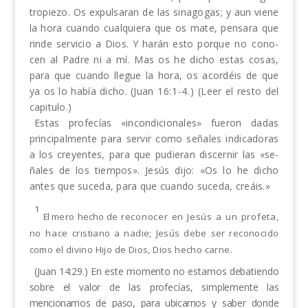
tropiezo. Os expulsaran de las sinagogas; y aun viene
la hora cuando cualquiera que os mate, pensara que
rinde servicio a Dios. Y harán esto porque
no
cono­
cen al Padre ni a mí. Mas os he dicho estas cosas,
para que cuando llegue la hora, os acordéis de que
ya os lo había dicho. (Juan
16:1-4.)
(Leer el resto del
capitulo.)
Estas profecías «incondicionales» fueron dadas
principalmente para servir como señales indicadoras
a los creyentes, para que pudieran discernir las «se­
ñales de los tiempos». Jesús dijo: «Os lo he dicho
antes que suceda, para que cuando suceda, creáis.»
1
El
mero
hecho
de
reconocer en Jesús a un profeta,
no hace
cristiano a nadie; Jesús debe ser reconocido
como el divino Hijo de Dios, Dios hecho carne.
(Juan 14:29.) En este momento no estamos deba­tiendo
sobre el valor de las profecías, simplemente l
as
mencionamos de paso, para ubicarnos
y saber donde