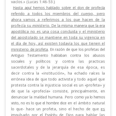
vacíos.» (Lucas 1:46-53.)
Hasta aquí hemos hablado sobre el don de profecía
referido a todos los miembros del cuerpo, pero
ahora
vamos a referirnos a los que hacen de la
profecía su
ministerio.
De la misma manera que la era
apostó
lica no es una cosa concluida y el ministerio
del apos
tolado se mantiene en toda su vigencia en
el día de
hoy, así existen todavía los que tienen el
ministerio
de profeta
. En razón de que los profetas del
Antiguo
Testamento hablaban contra los abusos
sociales y polít
icos y contra las practicas
sacerdotales y de la jerarq
uía de esa época, es
decir contra la «institución»,
ha echado raíces la
errónea idea de que todo activista
y todo aquel que
protesta contra la injusticia social
es un «profeta» y
de que la «profecía» consiste, prin­
cipalmente, en
denunciar la maldad humana. Pero
como ya lo hemos
visto, no es lo que el hombre dice
en el ámbito natural
lo que- hace un profeta, sino el hecho de que
es
impulsado
por el Espíritu de Dios
para hablar las