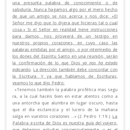
una presunta palabra de conocimi
ento o de
sabiduría. Nunca hagamos algo por el
mero hecho
de que un amigo se nos acerca y nos
dice: «El
Señor me dijo que lo dijera que hicieras
tal o cual
cosa.» Si el Señor en realidad tiene instruc­
ciones
para darnos, nos proveerá de un testigo en
nuestros propios corazones, en cuyo caso las
palabras
emitidas por el amigo, o por intermedio de
los dones
del Espíritu Santo en una reunión, serán
la confirm
ación de lo que Dios
ya nos ha estado
indicando
.
La
dirección también debe concordar con
la Escritura
. Y
ya que hablamos de Escrituras,
veamos lo que dijo Pedro:
«Tenemos también la palabra profética mas segu­
ra, a la cual hacéis bien en estar atentos como a
una
antorcha que alumbra en lugar oscuro, hasta
que el
día esclarezca y el lucero de la mañana
salga en vues­
tros corazones
…»
(2 Pedro 1:19.)
La
Palabra es­
crita de Dios es nuestra guía del viajero,
que debemos estudiar concienzudamente, y es el