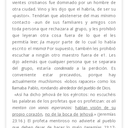
vientes cristianos fue dominado por un hombre
de
otra ciudad. Vino y les dijo que el habría, de ser
su
«pastor». Tendrían que abstenerse del mas mínim
o
contacto -aun de sus familiares y amigos con
toda persona que rechazara al grupo, y les prohibió
que leyeran otra cosa fuera de lo que el les
permitía
leer
; ¡
la mayor parte de lo cual lo había
escrito el
mismo!
Por supuesto, también les prohibió
escuchar
a ningún otro maestro fuera de e1. Les
dijo además
que cualquier persona que
se
separara
del grupo, es­
taría
condenada
a la perdición. Es
conveniente estar
precavidos, porque hay
actualmente muchísimos «lo­
bos rapaces» como los
llamaba Pablo, rondando alre­
dedor del pueblo de Dios.
«Así ha dicho Jehová de los ejércitos: no escuchéis
l
as palabras de los profetas que os profetizan:
os
ali­
mentan
con vanas esperanzas:
hablan visión de su
propio corazón
,
no de la boca de Jehová
.» (Jeremías
23:16.) El profeta mentiroso no advierte al pueblo
que deben dejar de hacer lo malo (Jeremías 23:17-