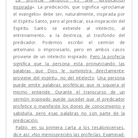
inspirada
«. La predicación, que significa «proclamar
el evange­lio» debe ser, naturalmente, inspirada por
el Espíritu Santo, pero al predicar, esa inspiración del
Espíritu Santo se extiende al intelecto, al
entrenamiento, a la destreza, al trasfondo del
predicador. Podemos es­cribir el sermón de
antemano o improvisarlo, pero en ambos casos
proviene de un intelecto inspirado.
Pero la profecía
significa que la persona esta pronuncian­do las
palabras que Dios le suministra directamente;
proviene del espíritu, no del intelecto
.
Una persona
puede emitir palabras proféticas que ni siquiera el
mismo entiende. Durante el transcurso de un
sermón inspirado puede suceder que el predicador
profetice o manifieste los dones de conocimiento y
sabiduría, pero esas palabras no son parte de la
predicación.
Pablo, en su primera carta a los tesalonicenses,
dice así: «No menospreciéis las profecías. Examinad­