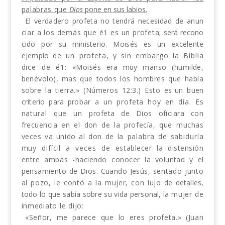
palabras que
Dios
pone en sus labios.
El verdadero profeta no tendrá necesidad de anun­
ciar a los demás que é1 es un profeta;
será recono­
cido por su ministerio. Moisés es un excelente
ejemplo
de un profeta, y sin embargo la Biblia
dice de é1:
«Moisés era muy manso (humilde,
benévolo), mas
que todos los hombres que había
sobre la tierra.»
(Números 12:3.) Esto
es
un buen
criterio para pro­
bar a un profeta hoy en día. Es
natural que un
profeta de Dios oficiara con
frecuencia en el don de
la profecía, que muchas
veces va unido al don de
la palabra de sabiduría
muy difícil a veces de es­
tablecer la distensión
entre ambas -haciendo conocer
la voluntad y el
pensamiento de Dios. Cuando Jesús,
sentado junto
al pozo, le contó a la mujer, con lujo
de detalles,
todo lo que sabía sobre su vida personal, la
mujer de
inmediato le dijo:
«Señor, me parece que lo eres profeta.» (Juan