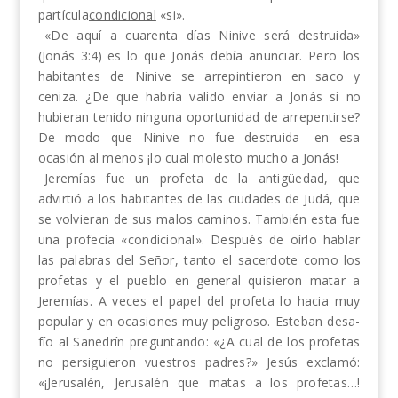
partícula
con­dicional
«si».
«De aquí a cuarenta días Ninive será destruida»
(Jonás
3:4)
es lo que Jonás debía anunciar. Pero los
habitantes de Ninive se arrepintieron en saco y
ceniza. ¿De que habría valido enviar a Jonás si
no
hubieran tenido ninguna oportunidad de arrepentirse?
De modo que Ninive no fue destruida -en esa
ocasión al menos ¡lo cual molesto mucho a Jonás!
Jeremías fue un profeta de la antigüedad, que
advirtió a los habitantes de las ciudades de Judá, que
se volvieran de sus malos caminos. También esta fue
una profecía «condicional». Después de oírlo hablar
las palabras del Señor, tanto el sacerdote como
los
profetas y el pueblo en general quisieron matar a
Jeremías. A veces el papel del profeta lo hacia muy
popular y en ocasiones muy peligroso. Esteban desa­
fío al Sanedrín preguntando: «¿A cual de los profe­tas
no persiguieron vuestros padres?» Jesús exclamó:
«¡Jerusalén, Jerusalén que matas
a
los profetas…!