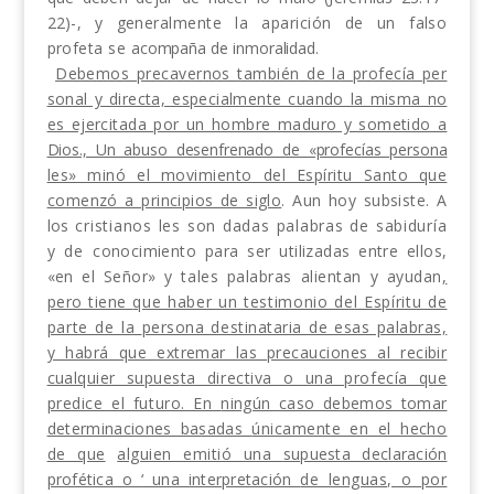
22)-,
y generalmente la aparición de un falso
profeta se
acompaña de inmoralidad.
Debemos precavernos también de la profecía per­
sonal y directa, especialmente cuando la misma no
es ejercitada por un hombre maduro y sometido a
Dios., Un abuso desenfrenado de «profecías persona­
les» minó el movimiento del Espíritu Santo que
com
enzó a principios de siglo
. Aun hoy subsiste. A
los
cristianos les son dadas palabras de sabiduría
y de
conocimiento para ser utilizadas entre ellos,
«en el
Señor» y tales palabras alientan y ayudan
,
pero tiene
que haber un testimonio del Espíritu de
parte de la
persona destinataria de esas palabras,
y habrá que
extremar las precauciones al recibir
cualquier supues­
ta directiva o una profecía que
predice el futuro. En
ningún caso debemos tomar
determinaciones basadas
únicamente en el hecho
de que
alguien emitió una
supuesta declaración
profética o
‘
una interpretación
de lenguas, o por