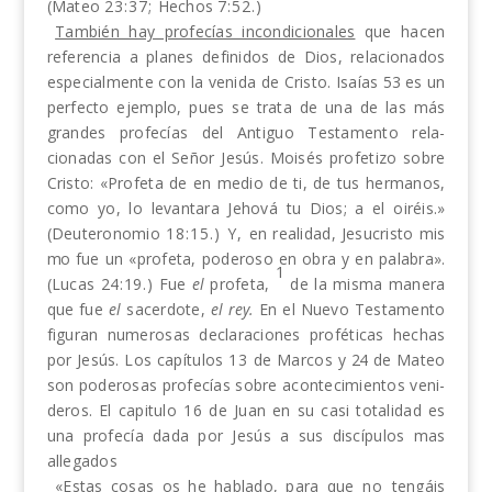
(Mateo
23:37;
Hechos
7:52.)
También hay profecías incondicionales
que hacen
referencia a planes definidos de Dios, relacionados
especialmente con la venida de Cristo. Isaías
53
es un
perfecto ejemplo, pues se trata de una de las más
grandes profecías del Antiguo Testamento rela­
cionadas con el Señor Jesús. Moisés profetizo sobre
Cristo: «Profeta de en medio de ti, de tus hermanos,
como yo, lo levantara Jehová tu Dios; a el oiréis.»
(Deuteronomio
18:15.) Y,
en realidad, Jesucristo mis­
mo
fue un «profeta, poderoso
en
obra y en palabra».
1
(Lucas
24:19.)
Fue
el
profeta,
de la misma manera
que fue
el
sacerdote,
el
rey.
En el Nuevo Testamento
figuran numerosas declaraciones proféticas hechas
por Jesús. Los capítulos
13
de Marcos y
24
de Mateo
son poderosas profecías sobre acontecimientos veni­
deros. El capitulo
16
de Juan en su casi totalidad es
una profecía dada por Jesús a sus discípulos mas
allegados
«Estas cosas os he hablado, para que
no
tengáis