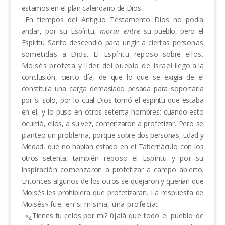
estamos en el plan calendario de Dios.
En tiempos del Antiguo Testamento Dios no podía
andar, por su Espíritu,
morar entre
su pueblo, pero
el
Espíritu Santo descendió para ungir a ciertas per­
sonas
sometidas a Dios. El Espíritu reposo
sobre
ellos.
Moisés profeta y líder del pueblo de Israel
llego a la
conclusión, cierto día, de que lo que se exigía
de el
constituía una carga demasiado pesada para
soportarla
por si solo, por lo cual Dios tomó el espíritu que estaba
en el, y lo puso en otros setenta hom­bres;
cuando esto
ocurrió, ellos, a su vez, comenzaron
a profetizar. Pero se
planteo un problema,
porque
sobre dos personas, Edad y
Medad, que no habían
estado en el Tabernáculo con los
otros setenta, tam­
bién reposo el Espíritu y por su
inspiración comenza
ron a profetizar a campo abierto.
Entonces algunos
de los otros se quejaron y querían que
Moisés les
prohibiera que profetizaran. La respuesta de
Moisés»
fue, en si misma, una profecía:
«¿
Tienes tu celos por mi?
0jalá que todo el pueblo
de