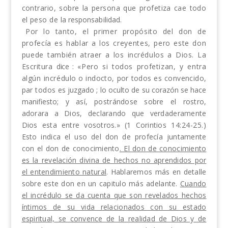
contrario, sobre la persona que profetiza cae todo
el peso de
la responsabilidad.
Por lo tanto, el primer propósito del don de
profecía es hablar a los creyentes, pero este don
puede
también atraer a los incrédulos a Dios. La
Escritura
dice
:
«Pero si todos profetizan, y entra
algún incréd
ulo o indocto, por todos es convencido,
par todos
es juzgado
;
lo oculto de su corazón se hace
manifies
to; y así, postrándose sobre el rostro,
adorara a Dios, declarando que verdaderamente
Dios esta en­tre vosotros.» (1 Corintios
14:24-25.)
Esto indica el uso del don de profecía juntamente
con el don de conocimiento
. El don de conocimiento
es la revelación divina de hechos no aprendidos por
el enten­dimiento natural
. Hablaremos más en detalle
sobre este don en un capitulo más adelante.
Cuando
el incrédulo se da cuenta que son revelados hechos
íntimos de su vida relacionados con su estado
espiritual, se convence de la realidad de Dios y de