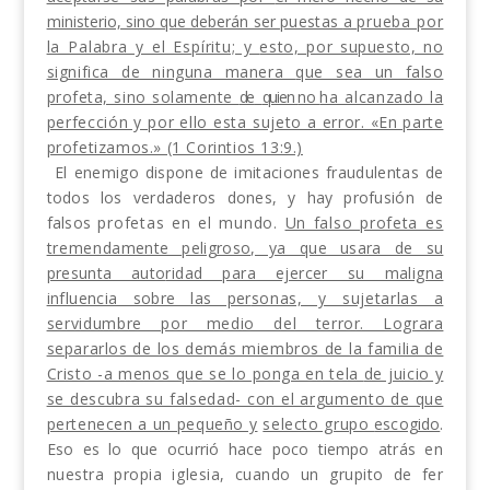
ministerio, sino que deberán ser
puestas
a
prueba por
la Palabra y el Espíritu; y
esto, por supuesto, no
significa de ninguna manera
que sea un falso
profeta, sino solamente
de
quien
no
ha alcanzado la
perfección y por ello esta sujeto a
error. «En parte
profetizamos.» (1 Corintios 13:9.)
El enemigo dispone de imitaciones fraudulentas de
todos los verdaderos dones, y hay profusión de
falsos
profetas en el mundo.
Un falso profeta es
tremen­
damente peligroso, ya que usara de su
presunta auto­
ridad para ejercer su maligna
influencia sobre las per­
sonas, y sujetarlas a
servidumbre por medio del te­
rror. Lograra
separarlos de los demás miembros de la familia de
Cristo -a menos que se lo ponga en tela
de juicio y
se descubra su falsedad- con el argumen­
to de que
pertenecen a un pequeño y
selecto grupo
escogido
.
Eso es lo que ocurrió hace poco tiempo atrás
en
nuestra propia iglesia, cuando un grupito de fer­