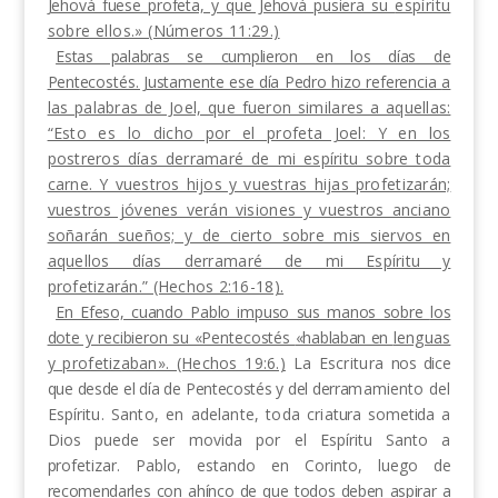
Jehová fuese profeta, y que Jehová pusiera su
espíritu
sobre ellos.» (Números 11:29.)
Estas palabras se cumplieron en los días de
Pent
ecostés. Justamente ese día Pedro hizo referencia
a
las palabras de Joel, que fueron similares a aque­llas:
“Esto es lo dicho por el profeta Joel: Y en los
postreros días derramaré de mi espíritu sobre toda
carne. Y vuestros hijos y vuestras hijas profetizarán;
vuestros jóvenes verán visiones y vuestros anciano
soñarán sueños; y de cierto sobre mis siervos en
aquellos días derramaré de mi Espíritu y
profetizarán.” (Hechos 2:16-18).
En Efeso, cuando Pablo impuso sus manos sobre
los
dote y recibieron su «Pentecostés
«hablaban en
lenguas
y profetizaban». (Hechos 19:6.)
La Escritura
nos dice
que desde el día de Pentecostés y del derra­
mamiento del
Espíritu. Santo, en adelante, toda cria
tura sometida
a
Dios puede ser movida por el Espíritu
Santo a
profetizar. Pablo, estando en Corinto, luego
de
recomendarles con ahínco de que todos deben aspirar
a