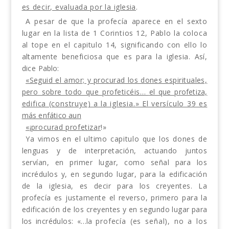
es decir, evaluada por la
iglesia
.
A pesar de que la profecía aparece en el sexto
lugar en la lista de 1 Corintios 12, Pablo la coloca
al tope en el capitulo 14, significando con ello lo
altamente beneficiosa que es para la iglesia. Así,
dice
Pablo:
«Seguid el amor; y procurad los dones espirituales,
pero sobre todo que profeticéis…
el que profetiza,
edifica (construye) a la iglesia.» El versículo 39 es
más enfático aun
«
¡
procurad profetizar
!»
Ya vimos en el ultimo capitulo que los dones de
lenguas y de interpretación, actuando juntos
servían, en primer lugar, como señal para los
incrédulos y,
en segundo lugar, para la edificación
de la iglesia, es decir para los creyentes. La
profecía es justamente el reverso, primero para la
edificación de los cre­
yentes y en segundo lugar para
los incrédulos:
«…la
profecía (es señal), no a los