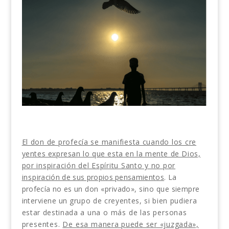
El don de profecía se manifiesta cuando los cre­
yentes expresan lo que esta en la mente de Dios,
por inspiración del Espíritu Santo y no por
insp
iración de sus propios pensamientos
. La
profecía no
es un don «privado», sino que siempre
interviene un
grupo de creyentes, si bien pudiera
estar destinada
a una o más de las personas
presentes.
De esa ma­
nera puede ser «juzgada»,