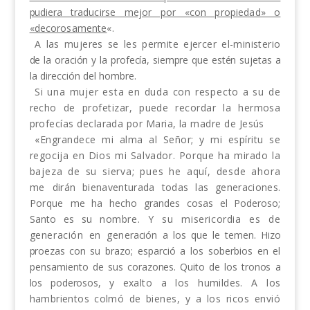
pudiera tra­
ducirse mejor por «con propiedad» o
«decorosamente
«.
A las mujeres se les permite ejercer el-ministerio
de la oración y la profecía, siempre que estén sujetas a
la dirección del hombre.
Si una mujer esta en duda con respecto a su de­
recho de profetizar, puede recordar la hermosa
profecías declarada por Maria, la madre de Jesús
«Engrandece mi alma al Señor; y mi espíritu se
regocija en Dios mi Salvador. Porque ha mirado la
bajeza de su sierva; pues he aquí, desde ahora
me
dirán bienaventurada todas las generaciones.
Porque
me ha hecho grandes cosas el Poderoso;
Santo es su
nombre. Y su misericordia es de
generación en gen
eración a los que le temen. Hizo
proezas con su
brazo; esparció a los soberbios en el
pensamiento de
sus corazones. Quito de los tronos a
los poderosos,
y exalto a los humildes. A los
hambrientos colmó de
bienes, y a los ricos envió