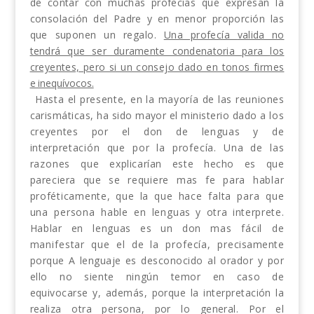
de contar con muchas profecías
que expresan la
consolación del Padre y en menor proporción las
que suponen un regalo.
Una profecía
valida no
tendrá que ser duramente condenatoria para
los
creyentes, pero si un consejo dado en tonos firmes
e inequívocos.
Hasta el presente, en la mayoría de las reunio­
nes
carismáticas, ha sido mayor el ministerio dado
a los
creyentes por el don de lenguas y de
interpret
ación que por la profecía. Una de las
razones que
explicarían este hecho es que
pareciera que se
requiere mas fe para hablar
proféticamente, que la
que hace falta para que
una persona hable en len­
guas y otra interprete.
Hablar en lenguas es un don
mas fácil de
manifestar que el de la profecía, pre­
cisamente
porque A lenguaje es desconocido al ora­
dor y por
ello no siente ningún temor en caso de
equivocarse y, además, porque la interpretación la
realiza otra persona, por lo general. Por el