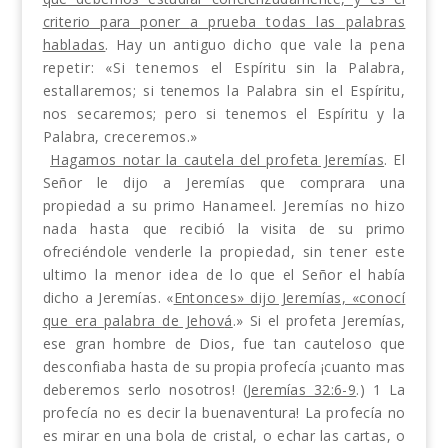
criterio para poner
a prueba todas las palabras
habladas
. Hay un antiguo
dicho que vale la pena
repetir: «Si tenemos el Esp
íritu sin la Palabra,
estallaremos;
si tenemos la Pa­
labra sin el Espíritu,
nos secaremos; pero si tenemos
el Espíritu y la
Palabra, creceremos.»
Hagamos notar la cautela del profeta Jeremías
. El
Señor le dijo a Jeremías que comprara una
propiedad
a su primo Hanameel. Jeremías no hizo
nada hasta
que recibió la visita de su primo
ofreciéndole vender­
le la propiedad, sin tener este
ultimo la menor idea
de lo que el Señor el había
dicho a Jeremías. «
Enton­
ces» dijo Jeremías, «conocí
que era palabra de Jehov
á
.» Si el profeta Jeremías,
ese gran hombre de Dios,
fue tan cauteloso que
desconfiaba hasta de
su
propia
profecía ¡cuanto mas
deberemos serlo nosotros! (
Jeremías 32:6-9
.) 1 La
profecía no es decir la buena­ventura! La profecía no
es mirar en una bola de cris­tal, o echar las cartas, o