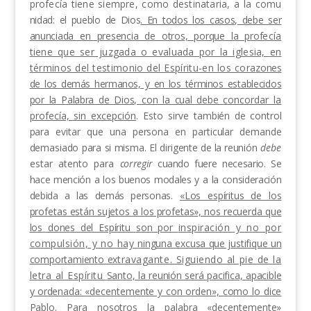
profecía tiene siempre, como destinataria, a la comu­
nidad: el pueblo de Dios
. En todos los casos, debe ser
anunciada en presencia de otros, porque la prof
ecía
tiene que ser juzgada o evaluada por la iglesia,
en
términos del testimonio del Espíritu-en los cora­
zones
de los demás hermanos, y en los términos es­
tablecidos
por la Palabra de Dios, con la cual debe
concordar la
profecía, sin excepción
. Esto sirve tam­
bién de control
para evitar que una persona en parti­cular demande
demasiado para si misma. El dirigen­
te de la reunión
debe
estar atento para
corregir
cuan­
do fuere necesario. Se
hace mención a los buenos mo­dales y a la consideración
debida a las demás perso­
nas.
«Los espíritus de los
profetas están sujetos a los profetas», nos recuerda que
los dones del Espíritu
son
por
inspiración y no por
compulsión, y no hay
ninguna excusa que justifique un
comportamiento ex­
travagante. Siguiendo al pie de la
letra al Espíritu
Santo, la reunión será pacifica, apacible
y ordena­
da: «decentemente y con orden», como lo dice
Pablo. Para nosotros la palabra «decentemente»