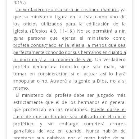
4:19.)
Un verdadero profeta será un cristiano maduro
,
ya
que su ministerio figura en la lista como uno
de
los oficios utilizados para la edificación de la
iglesia. (Efesios 4:8, 11-16
.) No se permitirá a nin­
guna persona que ejerza el ministerio como
profeta
consagrado en la iglesia, a menos que sea
perfecta­
mente conocido por sus hermanos en cuanto a
su doc­
trina y a su manera de vivir
. Un verdadero
profeta denunciara todo lo que sea malo, sin
tomar en con­
sideración si el actuar así lo hará
impopular o no.
Atraerá a
la
gente a Dios, no a si
mismo
.
El ministerio del profeta debe ser juzgado más
estrictamente que el de los hermanos en general
que
profetizan en las reuniones.
Puede darse el
caso de
que un hombre sea utilizado en el oficio
profético,
y sin embargo cometerá errores
garrafales de vez en
cuando. Nunca habrán de
aceptarse sus palabras por
el mero hecho de su