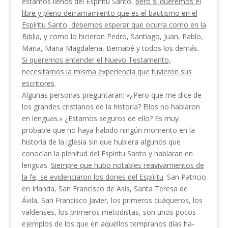
estamos llenos del Espíritu Santo,
pero
si queremos el
libre y pleno derramamiento que es el bautis­mo en el
Espíritu Santo, debemos esperar que ocurra como en la
Biblia
, y como lo hicieron Pedro, Santiago, Juan, Pablo,
Maria, Maria Magdalena, Bernabé y todos los demás.
Si queremos entender el Nuevo Tes­
tamento,
necesitamos la misma experiencia que
tuvie
ron sus
escritores
.
Algunas personas preguntaran: «¿Pero que me dice de
los grandes cristianos de la historia? Ellos no hablaron
en lenguas.» ¿Estamos seguros de ello? Es muy
probable que no haya habido ningún momento en la
historia de la iglesia sin que hubiera algunos que
conocían la plenitud del Espíritu Santo y habla­ran en
lenguas.
Siempre que hubo notables reaviva­
mientos de
la fe, se evidenciaron los dones del Esp
íritu
. San Patricio
en Irlanda, San Francisco de Asís, Santa Teresa de
Ávila, San Francisco Javier, los primeros cuáqueros, los
valdenses, los primeros metodistas, son unos pocos
ejemplos de los que en aquellos tempranos días ha­