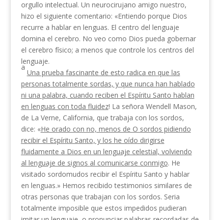
orgullo intelectual. Un neurocirujano amigo nuestro,
hizo el siguiente comentario: «En­tiendo porque Dios
recurre a hablar en lenguas. El centro del lenguaje
domina el cerebro. No veo como Dios pueda gobernar
el cerebro físico; a menos que controle los centros del
lenguaje.
a
Una prueba fascinante de esto radica en que las
personas total­mente sordas, y que nunca han hablado
ni una palabra, cuando
reciben el Espíritu Santo hablan
en lenguas con toda fluidez
! La señora Wendell Mason,
de La Verne, California, que trabaja con los sordos,
dice: «
He orado con no, menos de O sordos pidien­
do
recibir el Espíritu Santo, y los he oído dirigirse
fluidamente a Dios en un lenguaje celestial, volviendo
al lenguaje de signos
al comunicarse conmigo
. He
visitado sordomudos recibir el Espíritu Santo y hablar
en lenguas.» Hemos recibido testimonios similares de
otras personas que trabajan con los sordos. Seria
totalmente imposible que estos impedidos pudieran
imitar un lenguaje, o pronunciar palabras recordadas de