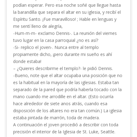
podían esperar. Pero esa noche soñé que llegue hasta
la barandilla que separa el altar en su iglesia, y recibí el
Espíritu San­to. ¡Fue maravilloso! ; Hable en lenguas y
me sentí lleno de alegría,
-Hum-m-m- exclamo Dennis-. La reunión del viernes
tuvo lugar en la casa parroquial ¿no es así?
-Si- replico el joven-. Nunca entre al templo
propiamente dicho, ¡pero durante mi sueño es ahí
donde estaba!
– ¿Quieres describirme el templo?- le pidió Dennis.
-Bueno, note que el altar ocupaba una posición que no
es la habitual en la mayoría de las iglesias. Estaba tan
separado de la pared que podría haberla tocado con la
mano cuando me arrodille en el altar. (Esto ocurría
hace alrededor de siete anos atrás, cuando esa
disposición de los altares no era tan común.) La iglesia
estaba pintada de marrón, toda de madera.
A continuación el joven procedió a describir con toda
precisión el interior de la Iglesia de St. Luke, Seattle.