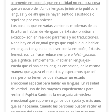
altamente emocional, que en realidad no era
otra cosa
que un abuso del
don
de lenguas (ministe­
rio público en
lenguas)
y de ahí que se
hayan sentido asustados o
repelidos por esa práctica.
Los pasajes que en varias versiones modernas de las
Escrituras hablan de «lenguas de éxtasis» o «idio­ma
extático» son en realidad paráfrasis y no traduc­ciones.
Nada hay en el original griego que implique que hablar
en lenguas tenga nada que ver con la emoción, éxtasis,
frenesí, etc. La frase reduce siem­pre
a lalein glossais,
que significa, simplemente, «
ha­
blar en lenguajes
«.
Pueda que el hablar en lenguas emocione, de la misma
manera que aguza el intelecto, y esperamos que así
sea;
pero no tenemos
que alcanzar
un estado
emocional especial para hablar en lenguas
. En realidad
de verdad, uno de los mayores impedi­mentos para
recibir el Espíritu Santo es la recargada atmósfera
emocional que suponen algunos que ayuda y, más aún,
que es necesaria. Cuando las personas buscan recibir el
bautismo del Espíritu Santo y ha­blan en lenguas por