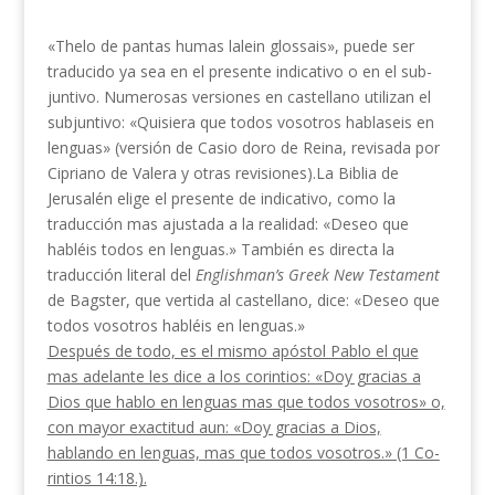
«Thelo de pantas humas lalein glossais», puede ser
traducido ya sea en el presente indicativo o en el sub­
juntivo. Numerosas versiones en castellano utilizan el
subjuntivo: «Quisiera que todos vosotros hablaseis en
lenguas» (versión de Casio doro de Reina, revisada por
Cipriano de Valera y otras revisiones).La Biblia de
Jerusalén elige el presente de indicativo, como la
traducción mas ajustada a la realidad: «Deseo que
habléis todos en lenguas.» Tam­bién es directa la
traducción literal del
Englishman’s
Greek New Testament
de Bagster, que vertida al cas­tellano, dice: «Deseo que
todos vosotros habléis en lenguas.»
Después de todo, es el mismo apóstol Pablo el que
mas adelante les dice a los corintios: «Doy gracias a
Dios que hablo en lenguas mas que todos vosotros» o,
con mayor exactitud aun: «Doy gracias a Dios,
hablando en lenguas, mas que todos vosotros.» (1 Co­
rintios 14:18.).