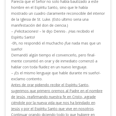
Parecía que el Señor no solo había bautizado a este
hombre en el Espíritu Santo, sino que le había
mostrado un cuadro claramente recono­cible del interior
de la Iglesia de St. Luke. (Esto ultimo seria una
manifestación del don de ciencia.)
– ¡Felicitaciones! – le dijo Dennis-. ¡Has recibi­do el
Espíritu Santo!
-0h, no respondió el muchacho ¡fue nada mas que un
sueño!
Demandó algún tiempo el convencerlo, pero final­
mente consintió en orar y de inmediato comenzó a
hablar con toda fluidez en un nuevo lenguaje.
– ¡Es el mismo lenguaje que hable durante mi sueño!-
exclamo contento.
Antes de orar pidiendo recibir el Espíritu Santo,
sugerimos que primero oremos al Padre en el nombre
de Jesús, reafirmando nuestra fe en Cristo, agrade­
ciéndole por la nueva vida que nos ha brindado en
Jesús y por el Espíritu Santo que vive en nosotros
.
Continuar orando diciendo todo lo que hubiere en