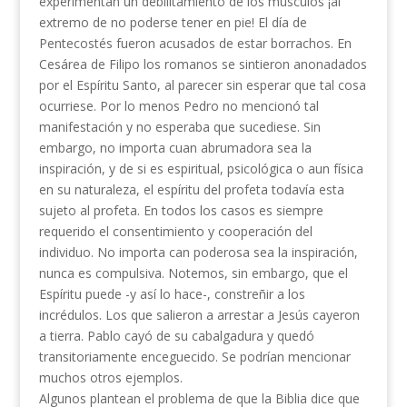
experimentan un debilitamiento de los músculos ¡al
extremo de no poderse tener en pie! El día de
Pentecostés fueron acusados de estar borrachos. En
Cesárea de Filipo los romanos se sintieron anonadados
por el Espíritu Santo, al parecer sin esperar que tal cosa
ocurriese. Por lo menos Pedro no mencionó tal
manifestación y no esperaba que sucediese. Sin
embargo, no importa cuan abrumadora sea la
inspiración, y de si es espiritual, psicológica o aun física
en su naturaleza, el espíritu del profeta todavía esta
sujeto al profeta. En todos los casos es siempre
requerido el consentimiento y cooperación del
individuo. No importa can poderosa sea la inspiración,
nunca es compulsiva. Notemos, sin embargo, que el
Espíritu puede -y así lo hace-, constreñir a los
incrédulos. Los que salieron a arrestar a Jesús cayeron
a tierra. Pablo cayó de su cabalgadura y quedó
transitoriamente enceguecido. Se podrían mencionar
muchos otros ejemplos.
Algunos plantean el problema de que la Biblia dice que