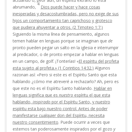
actuando o, peor aun, un espíritu extraño lo está
4
abrumando,
Dios puede hacer y hace cosas
inesperadas y desacostumbradas, pero no exige de sus
hijos
un
comportamiento tan caprichoso y grotesco
que pudiera ahuyentar a otros. (2 Timoteo 1:7.)
Siguiendo la misma línea de pensamiento, algunos
temen hablar en lenguas porque se imaginan que
de
pronto pueden pegar un salto en la iglesia e interrumpir
al predicador, o de pronto empezar a hablar en lenguas
en un campo, de golf. ¡Tonterías! «
El
espíritu del profeta
esta sujeto al profeta.»
(1 Co
rintios 14:32.)
Algunos
razonan así: «Pero si este es el Espíritu Santo que esta
hablando ¿cómo me atreveré a rechazarlo? Ah, pero es
que este no es el Espíritu Santo hablando.
Hablar en
lenguas significa que es
nuestro
espíritu el que esta
hablando,
inspira­do
por el Espíritu Santo, y nuestro
espíritu esta bajo nuestro control. Antes de poder
manifestarse cualquier don del Espíritu, necesita
nuestro consentimiento
. Pue­de ocurrir a veces que
estemos tan poderosamente ins­pirados por el gozo
y