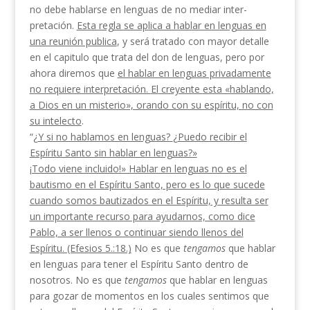
no debe hablarse en lenguas de no mediar inter­
pretación.
Esta regla se aplica a hablar en lenguas
en
una reunión publica
, y será tratado con mayor detalle
en el capitulo que trata del don de lenguas, pero por
ahora diremos que
el hablar en lenguas pri­
vadamente
no requiere interpretación.
El
creyente
esta «hablando,
a Dios en un misterio», orando con su espíritu, no con
su intelecto
.
“¿
Y si no hablamos en lenguas?
¿
Puedo recibir el
Espíritu Santo sin hablar en lenguas?»
¡Todo viene incluido!» Hablar en lenguas no es el
bautismo en el Espíritu Santo, pero es lo que suce­de
cuando somos bautizados en el Espíritu, y resulta ser
un importante recurso para ayudarnos, como dice
Pablo, a ser llenos o continuar siendo llenos del
Espíritu. (Efesios 5.:18.)
No es que
tengamos
que hablar
en lenguas para tener el Espíritu Santo dentro de
nosotros. No es que
tengamos
que hablar en len­guas
para gozar de momentos en los cuales sentimos que