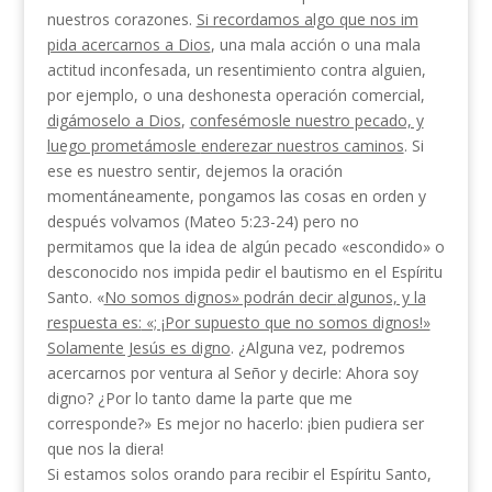
nuestros corazones.
Si recordamos algo que nos im­
pida acercarnos a Dios
, una mala acción o una mala
actitud inconfesada, un resentimiento contra alguien,
por ejemplo, o una deshonesta operación comercial,
digámoselo a Dios
,
confesémosle nuestro pecado, y
luego prometámosle
enderezar nuestros caminos
. Si
ese es nuestro sentir, dejemos la oración
momentáneamente, pongamos las cosas en orden y
después volvamos (Mateo 5:23-24) pero no
permitamos que la idea de algún pecado «es­condido» o
desconocido nos impida pedir el bautismo en el Espíritu
Santo. «
No somos dignos» podrán decir
algunos, y la
respuesta es:
«; ¡
Por supuesto que no somos dignos!»
Solamente Jesús es digno
. ¿Alguna vez, podremos
acercar­nos por ventura al Señor y decirle: Ahora soy
digno? ¿Por lo tanto dame la parte que me
corresponde?» Es mejor no hacerlo: ¡bien pudiera ser
que nos la diera!
Si estamos solos orando para recibir el Espíritu Santo,