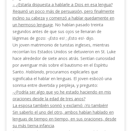
– ¿Estaría dispuesta a hablarle a Dios en esa
lengua?
Requirió un poco más de persuasión, pero final­
mente
inclino su cabeza y comenzó a hablar queda­
mente en
un hermoso lenguaje
. No habían pasado treinta
segundos antes de que sus ojos se llenaran de
lágrimas de gozo: -¡Esto es! ; ¡Esto es!- dijo.
Un joven matrimonio de turistas ingleses, mientras
recorrían los Estados Unidos se detuvieron en St. Luke
hace alrededor de siete anos atrás. Sentían cu­riosidad
por averiguar más sobre el bautismo en el Espíritu
Santo.
Hablando,
procuramos explicarles que
significaba el hablar en lenguas. El joven esbozó una
sonrisa entre divertida y perpleja, y pregunto:
-¿
Podría ser algo que yo he estado haciendo en
mis
oraciones desde la edad de tres anos?
La esposa también sonrió y exclamó:
¡Yo tam­
bién!
Sin saberlo el uno del otro, ambos habían hablado
en
lenguas de tiempo en tiempo, en sus oraciones,
desde
su más tierna infancia
.