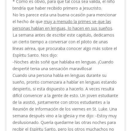
* Como es obvio, para que tal cosa sea valida, el niño
tendría que haber recibido primero a Jesucristo.
No les parece esta una buena ocasión para mencionar
el hecho de que
muy a menudo la primes ve que las
personas hablan en lenguas, lo hacen en sus
sueños
.
La semana antes de escribir este capitulo, dedicamos
un cierto tiempo a conversar con el piloto de unas
líneas aérea, que procuraba conocer algo más sobre el
Espíritu Santo. Nos dijo:
-Noches atrás soñé que hablaba en lenguas. ¡Cuando
desperté tenia una sensación maravillosa!
Cuando una persona habla en lenguas durante su
sueño, pronto comenzara a hablar en lenguas estando
despierto, si esta dispuesto a hacerlo. A veces resulta
difícil convencer a la gente de esto. Un joven estudian­te
de la asistió, juntamente con otros estudiantes a la
Reunión de Información de los vier­nes en St. Luke. Una
semana después vino a la iglesia y me dijo: -Estoy muy
desilusionado. Quería quedarme las otras noches para
recibir el Espíritu Santo, pero los otros muchachos no