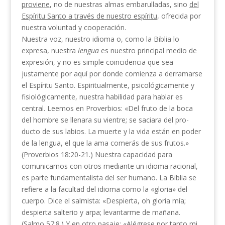
proviene
, no de nues­tras almas embarulladas, sino
del
Espíritu Santo a
través de nuestro espíritu
, ofrecida por
nuestra vo­luntad y cooperación.
Nuestra voz, nuestro idioma o, como la Biblia lo
expresa, nuestra
lengua
es nuestro principal medio de
expresión, y no es simple coincidencia que sea
justamente por aquí por donde comienza a derramarse
el Espíritu Santo. Espiritualmente, psicológicamente y
fisiológicamente, nuestra habilidad para hablar es
central. Leemos en Proverbios: «Del fruto de la boca
del hombre se llenara su vientre; se saciara del pro­
ducto de sus labios. La muerte y la vida están en poder
de la lengua, el que la ama comerás de sus fru­tos.»
(Proverbios 18:20-21.) Nuestra capacidad para
comunicarnos con otros mediante un idioma racional,
es parte fundamentalista del ser humano. La Biblia se
refiere a la facultad del idioma como la «gloria» del
cuerpo. Dice el salmista: «Despierta, oh gloria mía;
despierta salterio y arpa; levantarme de ma­ñana.
(Salmo 57:8.) Y en otro pasaje: «Alégrese por tanto mi