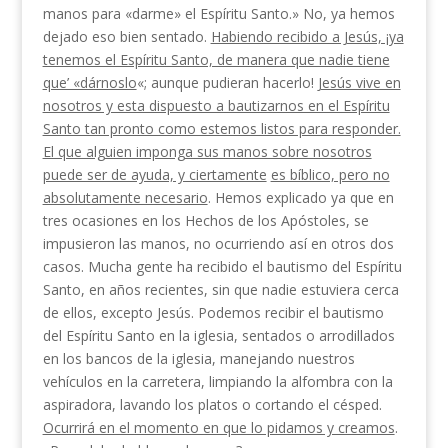
manos para «darme» el Espíritu Santo.» No, ya hemos
dejado eso bien sentado.
Habiendo recibido a Jesús, ¡ya
tenemos el Espíritu Santo, de manera que nadie tiene
que’ «dárnoslo
«; aunque pudieran hacerlo!
Jesús vive en
nosotros y esta dispuesto a bautizarnos en el Espíritu
Santo tan pronto como estemos listos para responder.
El que alguien imponga sus manos sobre nosotros
puede ser de ayuda, y ciertamente
es bíblico, pero no
absolutamente necesario
. Hemos ex­plicado ya que en
tres ocasiones en los Hechos de los Apóstoles, se
impusieron las manos, no ocurriendo así en otros dos
casos. Mucha gente ha recibido el bautismo del Espíritu
Santo, en años recientes, sin que nadie estuviera cerca
de ellos, excepto Jesús. Po­demos recibir el bautismo
del Espíritu Santo en la iglesia, sentados o arrodillados
en los bancos de la iglesia, manejando nuestros
vehículos en la carretera, limpiando la alfombra con la
aspiradora, lavando los platos o cortando el césped.
Ocurrirá en el momento en que lo pidamos y creamos
.