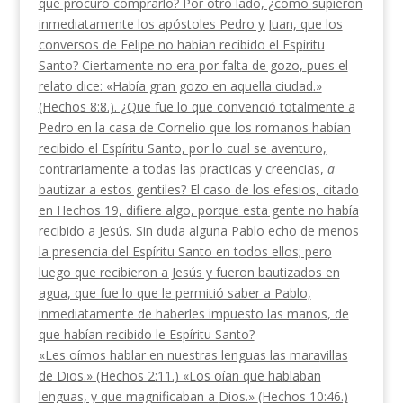
que procuro comprarlo? Por otro lado, ¿como
supieron
inmediatamente los apóstoles Pedro y Juan,
que los
conversos de Felipe no habían recibido el Esp
íritu
Santo? Ciertamente no era por falta de gozo,
pues el
relato dice: «Había gran gozo en aquella ciu­
dad.»
(Hechos 8:8.). ¿
Que fue lo que convenció to­
talmente a
Pedro en la casa de Cornelio que los roma­
nos habían
recibido el Espíritu Santo, por lo cual se
aventuro,
contrariamente a todas las practicas y
creencias,
a
bautizar a estos gentiles? El caso de los efesios, citado
en Hechos 19, difiere algo, porque esta gente no había
recibido a Jesús. Sin duda alguna Pablo echo de menos
la presencia del Espíritu Santo en todos ellos; pero
luego que recibieron a Jesús y fueron bautizados en
agua, que fue lo que le permitió saber a Pablo,
inmediatamente de haberles im­puesto las manos, de
que habían recibido le Espíritu Santo?
«Les oímos hablar en nuestras lenguas las mara­
villas
de Dios.» (Hechos 2:11.) «Los oían que habla­
ban
lenguas, y que magnificaban a
Dios.»
(Hechos 10:46.)