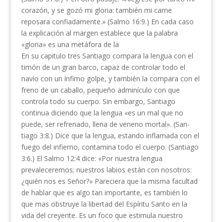
corazón, y se gozó mi gloria: también mi carne
reposara confiadamente.» (Salmo 16:9.) En cada caso
la explicación al margen establece que la palabra
«gloria» es una metáfora de la
En su capitulo tres Santiago compara la lengua con el
timón de un gran barco, capaz de controlar todo el
navío con un ínfimo golpe, y también la compara con el
freno de un caballo, pequeño adminículo con que
controla todo su cuerpo. Sin embargo, Santiago
continua diciendo que la lengua «es un mal que no
puede, ser refrenado, llena de veneno mortal». (San­
tiago 3:8.) Dice que la lengua, estando inflamada con el
fuego del infierno, contamina todo el cuerpo. (Santiago
3:6.) El Salmo 12:4 dice: «Por nuestra lengua
prevaleceremos; nuestros labios están con nos­otros:
¿quién nos es Señor?» Pareciera que la misma facultad
de hablar que es algo tan importante, es tam­bién lo
que mas obstruye la libertad del Espíritu Santo en la
vida del creyente. Es un foco que esti­mula nuestro