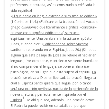
preferimos, ejercitada, así es construida o edificada la
vida espiritual.
«
El que habla en lengua extraña a si mismo se edi­fica.»
(1 Corintios 14:4.
) «Edificar» es la traducción del vocablo
griego
oikodomeo
que literalmente signi­fica «
construir
«.
,
En este caso significa edificarse
a
si mismo
espiritualmente
. Una palabra afín la utiliza el apóstol
Judas, cuando dice: «
Edificándonos sobre
vuestra
santísima re, orando en el Espíritu
. Judas 20.) (Sin duda
alguna que este pasaje de Judas se refiere al hablar en
lenguas.) Por otra parte, el inte­lecto se siente humillado
al no comprender el lenguaje; se pone al alma (ser
psicológico) en su lugar, que esta sujeto al espíritu.
La
oración se eleva a Dios en
libertad. La oración llega tal
cual el Espíritu Santo quiere que llegue; por lo tanto
será una oración per­fecta, nacida de la perfección de la
nueva
criatura, y perfectamente inspirada por el
a
Espíritu
.
De ahí que sea, además, una oración a
ctiva.
El Padre la puede recibir en su totalidad, porque