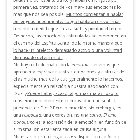
primera vez, tratamos de «cal­mar» sus emociones lo
mas que nos sea posible.
Muchos
comienzan a hablar
en lenguas quedamente. Luego
hablaran en voz más
tonante a medida que crezca
su fe y pierdan el temor.
De hecho, las emociones
estimuladas se interponen en
el camino del Espíritu Santo, de la misma manera que
lo hace un intelecto
demasiado activo o una voluntad
demasiado deter­
minada
.
No hay nada de malo con la
emoción.
Tenemos que
aprender a expresar nuestras emociones y disfrutar de
ellas mucho mas de lo que generalmente lo ha­cemos,
especialmente en relación a nuestra asociación con
Dios.
¿Puede haber, acaso, algo más maravilloso,
o
más emocionantemente conmovedor, que sentir la
presencia de Dios? Pero la emoción, sin embargo, es
una
respuesta,
una expresión, no una
causa
. El emo­
cionalismo
es la expresión de la emoción, en función de
si misma, sin estar enraizada en causa alguna.
No estaremos en ninguna
rara
disposición de Ánimo