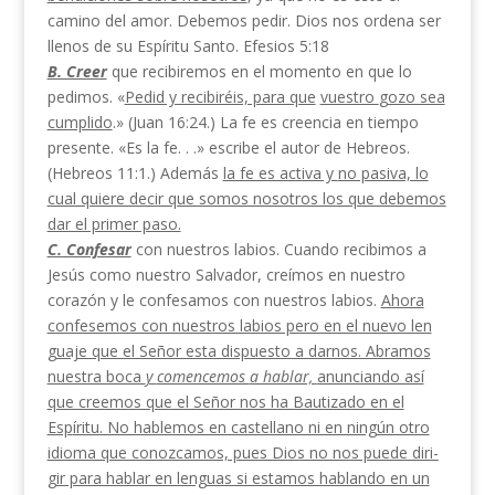
camino del amor. Debemos pedir. Dios nos ordena ser
llenos de su Espíritu Santo. Efesios 5:18
B. Creer
que recibiremos en el momento en que lo
pedimos. «
Pedid y recibiréis, para que
vuestro
gozo sea
cumplido
.» (Juan 16:24.) La fe es creencia en tiempo
presente. «Es la fe. . .» escribe el autor de Hebreos.
(Hebreos 11:1.) Además
la fe es activa y
no pasiva, lo
cual quiere decir que somos nosotros los que debemos
dar el primer paso.
C. Confesar
con nuestros labios. Cuando recibimos a
Jesús como nuestro Salvador, creímos en nuestro
corazón y le confesamos con nuestros labios.
Ahora
confesemos con nuestros labios pero en el nuevo len­
guaje que el Señor esta dispuesto a darnos. Abramos
nuestra boca
y
comencemos
a hablar,
anunciando así
que creemos que el Señor nos ha Bautizado en el
Esp
íritu. No hablemos en castellano ni en ningún otro
idioma que conozcamos, pues Dios no nos puede diri­
gir para hablar en lenguas si estamos hablando en un