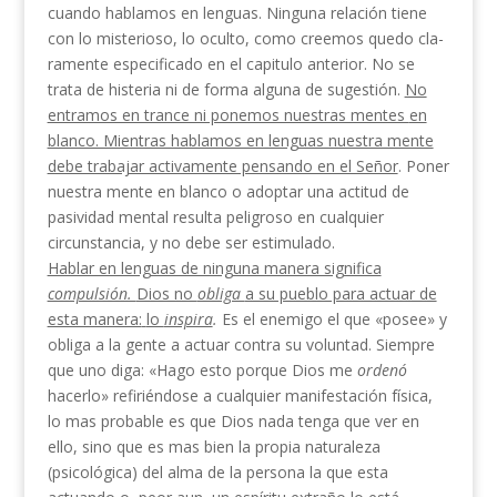
cuando hablamos en lenguas. Ninguna relación tiene
con lo misterioso, lo oculto, como creemos quedo cla­
ramente especificado en el capitulo anterior. No se
trata de histeria ni de forma alguna de sugestión.
No
entramos en trance ni ponemos nuestras mentes
en
blanco. Mientras hablamos en lenguas nuestra mente
debe trabajar activamente pensando en el Se­ñor
. Poner
nuestra mente en blanco o adoptar una actitud de
pasividad mental resulta peligroso en cual­quier
circunstancia, y no debe ser estimulado.
Hablar en lenguas de ninguna manera significa
compulsión.
Dios no
obliga
a su pueblo para actuar de
esta manera:
lo
inspira
.
Es el enemigo el que «posee» y
obliga a la gente a actuar contra su voluntad. Siem­pre
que uno diga: «Hago esto porque Dios me
ordenó
hacerlo» refiriéndose a cualquier manifestación física,
lo mas probable es que Dios nada tenga que ver en
ello, sino que es mas bien la propia naturaleza
(psicológica) del alma de la persona la que esta