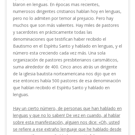
blaron en lenguas. En épocas mas recientes,
numerosos dirigentes cristianos hablan hoy en lenguas,
pero no lo admiten por temor al prejuicio. Pero hay
muchos que son más va­lientes. Hay miles de pastores
y sacerdotes en prácticamente todas las
denominaciones que testifican ha­ber recibido el
Bautismo en el Espíritu Santo y ha­blado en lenguas, y el
número esta creciendo cada vez más. Una sola
organización de pastores presbiteria­nos carismáticos,
suma alrededor de 400. Cinco anos atrás un dirigente
de la iglesia bautista norteameri­cana nos dijo que en
ese entonces había 500 pastores de esa denominación
que hablan recibido el Espíritu Santo y hablado en
lenguas.
Hay un cierto número, de personas que han hablado
en
lenguas y que no lo saben! De vez en cuando, al
hablar
sobre esta manifestación, alguien nos dice: «Oh,
usted
se refiere a ese extraño lenguaje que he hablado
desde