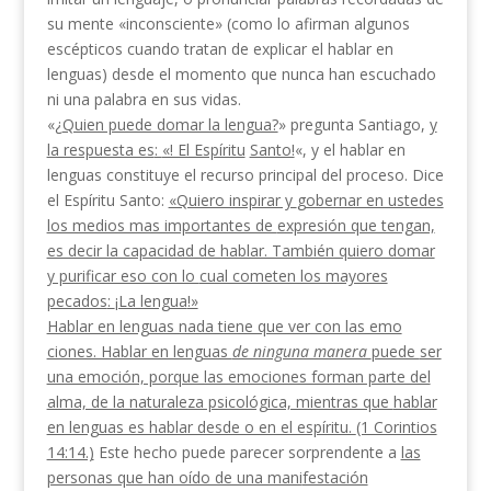
su mente «in­consciente» (como lo afirman algunos
escépticos cuando tratan de explicar el hablar en
lenguas) desde el momento que nunca han escuchado
ni una palabra en sus vidas.
«¿
Quien puede domar la lengua?
» pregunta Santia­go,
y
la respuesta es
:
«! El Espíritu
Santo!
«, y el hablar en
lenguas constituye el recurso principal del proceso. Dice
el Espíritu Santo:
«Quiero inspirar y
gobernar en ustedes
los medios mas importantes de
expresión que tengan,
es decir la capacidad de ha­blar. También quiero domar
y purificar eso con lo
cual cometen los mayores
pecados
:
¡La lengua
!»
Hablar en lenguas nada tiene que ver con las emo­
ciones. Hablar en lenguas
de ninguna manera
puede
ser
una emoción, porque las emociones forman parte del
alma, de la naturaleza psicológica, mientras que
hablar
en lenguas es hablar desde o en el espíritu.
(1 Corintios
14:14.)
Este hecho puede parecer sor­prendente a
las
personas que han oído de una mani­
festación