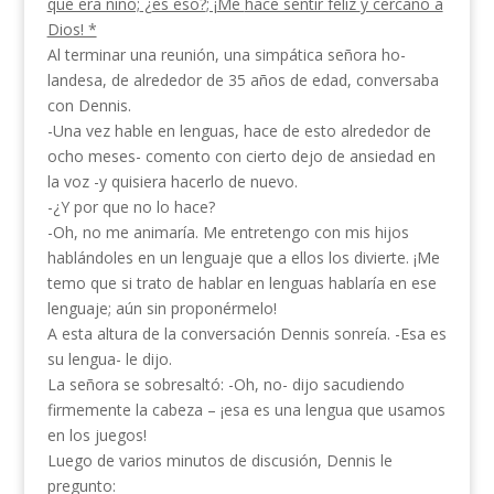
que era niño;
¿
es eso?
; ¡
Me
hace sentir feliz
y cercano a
Dios! *
Al terminar una reunión, una simpática señora ho­
landesa, de alrededor de 35 años de edad, conversaba
con Dennis.
-Una vez hable en lenguas, hace de esto alrededor de
ocho meses- comento con cierto dejo de ansiedad en
la voz -y quisiera hacerlo de nuevo.
-¿Y por que no lo hace?
-Oh, no me animaría. Me entretengo con mis hijos
hablándoles en un lenguaje que a ellos los divierte. ¡Me
temo que si trato de hablar en lenguas hablaría en ese
lenguaje; aún sin proponérmelo!
A esta altura de la conversación Dennis sonreía. -Esa es
su lengua- le dijo.
La señora se sobresaltó: -Oh, no- dijo sacudien­do
firmemente la cabeza – ¡esa es una lengua que usamos
en los juegos!
Luego de varios minutos de discusión, Dennis le
pregunto: