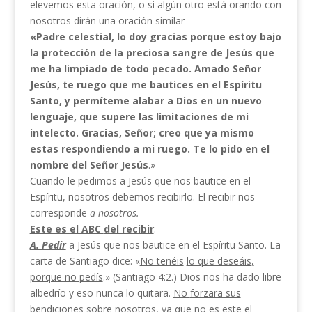
elevemos esta oración, o si algún otro está orando con
nosotros dirán una oración similar
«Padre celestial, lo doy gracias porque estoy bajo
la protección de la preciosa sangre de Jesús que
me ha limpiado de todo pecado. Amado Señor
Jesús, te
ruego que me bautices en el Espíritu
Santo, y per­
míteme alabar a Dios en un nuevo
lenguaje, que
supere las limitaciones de mi
intelecto. Gracias,
Señ
or; creo que ya mismo
estas respondiendo a
mi
rue­
go. Te lo pido en el
nombre del Señor Jesús
.»
Cuando le pedimos a Jesús que nos bautice en el
Espíritu, nosotros debemos recibirlo. El recibir nos
corresponde
a
nosotros.
Este es el ABC
del recibir
:
A. Pedir
a Jesús que nos bautice en el Espíritu Santo. La
carta de Santiago dice: «
No tenéis
lo que deseáis,
porque no pedís
.» (Santiago 4:2.) Dios nos ha dado libre
albedrío y eso nunca lo quitara.
No
forzara sus
bendiciones sobre nosotros
, ya que no es este el