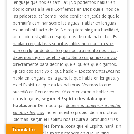
lenguaje que nos es familiar
. ¡No podemos hablar en
dos idiomas a la vez! Confiemos en Dios que el nos de
las palabras, así como Podía confiar en Jesús de que le
permitiría caminar sobre las aguas.
Hablar
en lenguas
es
un infantil acto de fe. No requiere nin­
guna habilidad,
antes bien, significa despojarnos de
toda habilidad. Es
hablar con palabras sencillas, utili­
zando nuestra voz,
pero en lugar de decir lo que nues­
tra mente nos dicta,
debemos dejar que el Espíritu
Santo dirija nuestra voz
directamente para decir lo
que el quiere que digamos.
«¡Pero ese seria
yo
el que habla!» ¡Exactamente!
Dios
no
habla en lenguas, es la
gente
la que habla
en lenguas, y
es el Espíritu el que da las palabras
. Veamos lo que
sucedió en Pentecostés: «Y comenza­ron a hablar en
otras lenguas,
según el Espíritu les
daba que
hablasen.»
De modo que
debemos
comenzar a hablar
en otras lenguas
-no en nuestro propio idio­ma u otros
idiomas- según el Espíritu nos faculta a
pronunciar las
.
palabras o a darles forma, ;cosa que el Espíritu hará, sin
Translate »
duda alguna!
De la misma ma­
nera en que un niño