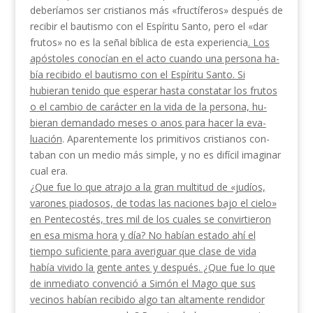
deberíamos ser cristianos más «fructíferos» después de
re­cibir el bautismo con el Espíritu Santo, pero el «dar
frutos» no es la señal bíblica de esta experiencia
. Los
apóstoles conocían en el acto cuando una persona ha­
bía recibido el bautismo con el Espíritu Santo. Si
hubieran tenido que esperar hasta constatar los frutos
o el cambio de carácter en la vida de la persona, hu­
bieran demandado meses o anos para hacer la eva­
luación
. Aparentemente los primitivos cristianos con­
taban con un medio más simple, y no es difícil ima­ginar
cual era.
¿Que fue lo que atrajo a la gran multitud de «judíos,
varones piadosos, de todas las naciones bajo el cielo»
en Pentecostés, tres mil de los cuales se con­virtieron
en esa misma hora y día? No habían estado ahí el
tiempo suficiente para averiguar que clase de
vida
había vivido la gente antes y después. ¿Que fue l
o que
de inmediato convenció a Simón el Mago que
sus
vecinos habían recibido algo tan altamente ren­
didor