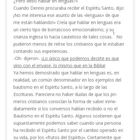
¿Pero debo hablar en lenguas?»
Cuando Dennis procuraba recibir el Espíritu San­to, dijo:
¡No me interesa ese asunto de las «lenguas» de que
me están hablando!» Creía que hablar en lenguas era
un cierto tipo de borrascoso emocionalismo, y su
1
crianza inglesa lo hacia cauteloso de tales cosas.
No
pudieron menos de reírse los cristianos que le esta­ban
contando sus experiencias.
-Oh- dijeron-. ¡
Lo único que podemos decirte es que
vino con el envase, lo mismo que en la Biblia!
Ya hemos demostrado que hablar en lenguas es, en
realidad, un común denominador en los ejemplos del
bautismo en el Espíritu Santo, a lo largo de las
Escrituras. Pareciera no haber dudas de que los pri­
meros cristianos conocían la forma de saber inme­
diatamente si los conversos habían recibido o no el
Bautismo en el Espíritu Santo. Algunos sostienen que
supuestamen­te podemos saber cuando una persona
ha recibido el Espíritu Santo por el cambio operado en
su vida, por los «frutos del Espíritu». Ciertamente que