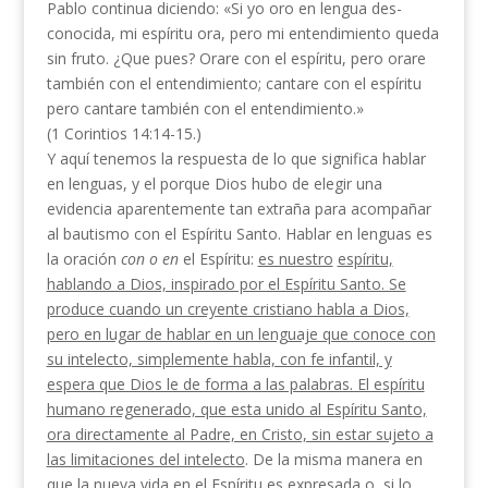
Pablo continua diciendo: «Si yo oro en lengua des­
conocida, mi espíritu ora, pero mi entendimiento que­da
sin fruto. ¿Que pues? Orare con el espíritu, pero orare
también con el entendimiento; cantare con el espíritu
pero cantare también con el entendimiento.»
(1 Corintios 14:14-15.)
Y aquí tenemos la respuesta de lo que significa hablar
en lenguas, y el porque Dios hubo de elegir una
evidencia aparentemente tan extraña para acompañar
al bautismo con el Espíritu Santo. Hablar en lenguas es
la oración
con o en
el Espíritu:
es nuestro
espíritu,
hablando a Dios, inspirado por el Espíritu Santo. Se
produce cuando un creyente cristiano habla a Dios,
pero en lugar de hablar en un lenguaje que conoce con
su intelecto, simplemente habla, con fe infantil, y
espera que Dios le de forma a las pala­bras. El espíritu
humano regenerado, que esta unido al Espíritu Santo,
ora directamente al Padre, en Cris­to, sin estar sujeto a
las limitaciones del intelecto
. De la misma manera en
que la nueva vida en el Espíritu es expresada o, si lo