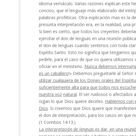
idioma vernáculo. Varias razo­nes explican este h
conciso, que el lenguaje más elaborado del intér
palabras proféticas. Otra explicación mas es la de
presunta interpretación era, en la realidad, una pr
Si bien es cierto, que todos los creyentes deber
ejercitar el don de lenguas en una reunión públic
el don de len­guas cuando sentimos con toda clar
Espíritu Santo. Esto no significa que tengamos 
pedirle, para el caso de que os quiera utilizarnos
oficiar en el ministerio.
Nunca debemos interrump
es un caballero
!» Debemos preguntarle al Señor s
utilizar cualquiera de los Dones orales del Espír
suficientemente alta para que todos nos escuch
nuestra voz
natural
. El ser ruidosos o afectados 
oigan lo que Dios quiere decirles.
Hablemos con e
Dios
. Si creemos que Dios quiere que manifeste
el don de interpretación, para los casos en que 
(1 Corintios 14:13.)
La
interpretación de lenguas
es dar, en una reunió