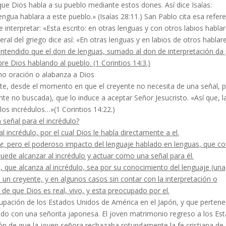
 Dios ha­bla a su pueblo mediante estos dones. Así dice Isaías:
gua hablara a este pueblo.» (Isaías 28:11.) San Pablo cita esa refere
e interpretar: «Esta escrito: en otras lenguas y con otros labios hablar
e­ral del griego dice así: «En otras lenguas y en labios de otros hablar
ntendido que el don de lenguas, su­mado al don de interpretación da
re Dios hablando al pueblo. (1 Corintios 14:3.)
mo oración o alabanza a Dios
nte, desde el momento en que el creyente no necesita de una señal, 
te no buscada), que lo induce a aceptar Señor Jesucristo. «Así que, l
 los incrédulos…»(1
Corintios 14:22.)
a
señal para el incrédulo?
al incrédulo, por el cual Dios le habla directamente
a el.
e,
pero el poderoso impacto del lenguaje hablado en
lenguas, que c
puede alcanzar al incrédulo y actuar
como una señal para él.
s,
que alcanza al incrédulo, sea por su conocimiento del
lenguaje (una
 un creyente, y en algunos casos sin con­tar con la interpretación o
 de que Dios es real, vivo, y esta preocupado por el.
­pación de los Estados Unidos de América en el Japón, y que pertene
ado con una señorita japonesa. El joven matrimonio regreso a los Es
ión de que la joven señora rechazaba rotundamente la fe cristiana de