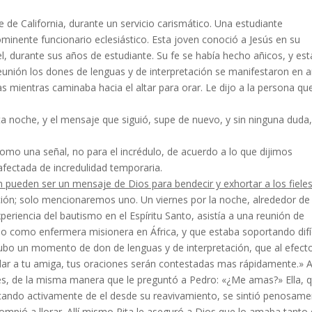
 de California, durante un servicio carismático. Una estudiante
rominente funcionario eclesiástico. Esta joven conoció a Jesús en su
l, durante sus años de estudiante. Su fe se había hecho añicos, y es
la reunión los dones de lenguas y de interpretación se manifestaron en
as mientras caminaba hacia el altar para orar. Le dijo a la persona que
a noche, y el mensaje que siguió, supe de nuevo, y sin ninguna duda
­mo una señal, no para el incrédulo, de acuerdo a lo que dijimos
fectada de incredulidad temporaria.
én
pueden ser un mensaje de Dios para bendecir y ex­
hortar a los fiele
ión; solo mencionaremos uno. Un viernes por la noche, alrededor de
riencia del bau­tismo en el Espíritu Santo, asistía a una reunión de
o como enfermera misionera en África, y que estaba so­portando difíc
ubo un momento de don de lenguas y de interpretación, que al efect
yudar a tu amiga, tus ora­ciones serán contestadas mas rápidamente.» 
ces, de la misma manera que le preguntó a Pedro: «¿Me amas?» Ella, 
cando activamente de el desde su reaviva­miento, se sintió penosame
ompió a llorar. Allí mis­mo Rita le aseguró a Dios que lo amaba tanto