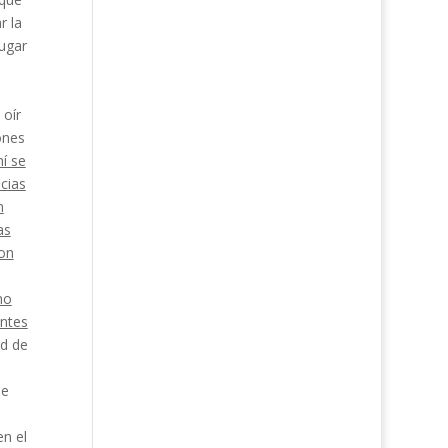
r la
lugar
 oír
ones
í se
cias
n
as
don
no
entes
ad de
me
n el