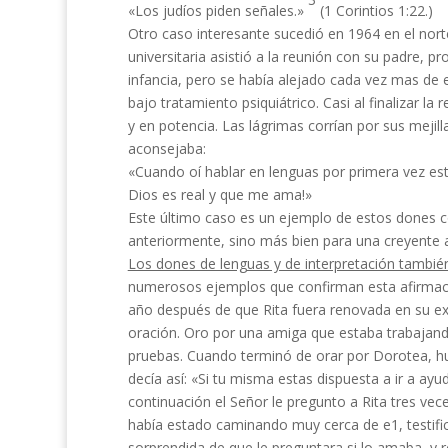
«Los judíos piden señales.»
(1 Corintios 1:22.)
Otro caso interesante sucedió en 1964 en el norte
universitaria asistió a la reunión con su padre, p
infancia, pero se había alejado cada vez mas de e
bajo tratamiento psiquiátrico. Casi al finali­zar 
y en potencia. Las lágrimas corrían por sus mejill
acon­sejaba:
«Cuando oí hablar en lenguas por primera vez est
Dios es real y que me ama!»
Este último caso es un ejemplo de estos dones co
anteriormente, sino más bien para una creyente a
Los dones de lenguas y de interpretación tambi
numerosos ejemplos que con­firman esta afirmac
año después de que Rita fuera renovada en su expe
oración. Oro por una amiga que estaba trabajand
pruebas. Cuando terminó de orar por Dorotea, h
decía así: «Si tu mis­ma estas dispuesta a ir a a
continuación el Señor le pregunto a Rita tres ve
había estado caminando muy cerca de e1, testifi
sorprendida de que le preguntara si lo amaba, y r