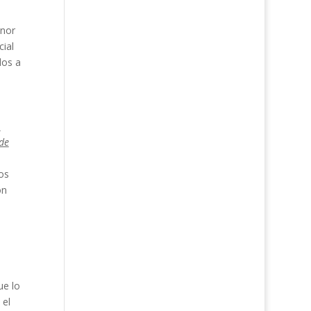
enor
cial
dos a
s
de
ios
ón
ue lo
 el