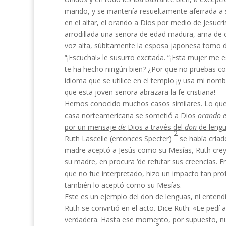
marido, y se mantenía resueltamente aferrada a 
en el altar, el orando a Dios por medio de Jesucri
arrodillada una señora de edad madura, ama de 
voz alta, súbitamente la esposa japonesa tomo d
“¡Escucha!» le susurro excitada. “¡Esta mujer m
te ha hecho ningún bien? ¿Por que no pruebas con
idioma que se utilice en el templo ¡y usa mi nom
que esta joven señora abrazara la fe cristiana!
Hemos conocido muchos casos similares. Lo que
casa norteamericana se sometió a Dios
orando e
por un mensaje
de
Dios a través del
don
de lengu
2
Ruth Lascelle (entonces Specter)
se había cria
madre aceptó a Jesús como su Mesías, Ruth creyó 
su madre, en procura ‘de refutar sus creencias. 
que no fue interpretado, hizo un impacto tan prof
también lo aceptó como su Mesías.
Este es un ejemplo del don de lenguas, ni enten­d
Ruth se convirtió en el acto. Dice Ruth: «Le pedí 
verda­dera. Hasta ese momento, por supuesto, nun
3