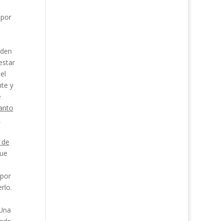
 por
eden
estar
el
te y
e
Santo
l
 de
que
 por
rlo.
 Una