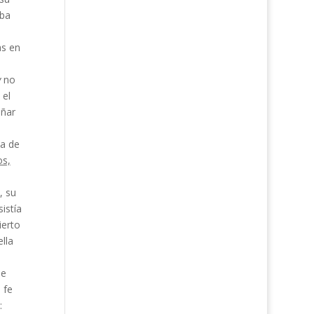
aba
as en
y
no
 el
añar
a de
os,
, su
istía
ierto
lla
ue
 fe
: