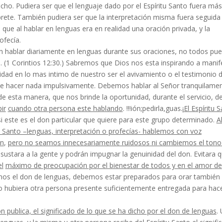
echo. Pudiera ser que el lenguaje dado por el Espíritu Santo fuera más
prete. También pu­diera ser que la interpretación misma fuera seguida
 que al hablar en lenguas era en realidad una oración privada, y la
ofecía.
ían hablar diariamente en lenguas durante sus oraciones, no todos pu
a. (1 Corintios 12:30.) Sabremos que Dios nos esta inspirando a manif
idad en lo mas intimo de nuestro ser el avivamiento o el testimonio d
que hacer nada impulsivamente. Debemos hablar al Señor tranquilamen
 de esta manera, que nos brinde la oportunidad, durante el servicio, d
ir
cuando otra
persona este hablando
. !!!ión;pedirla,guas.¡
El Espíritu 
i este es el don particular que quiere para este grupo determinado.
A
itu Santo –lenguas, interpretación o profecías- hablemos con
voz
en
,
pero no seamos innecesariamente ruidosos ni cambie­mos el tono
asustara a la gente y podrán impugnar la genuinidad del don. Evitara 
l
máximo de preocup
ación por el bienestar de todos y en el amor de
mos el don de lenguas, debemos estar preparados para orar también
no hubiera otra persona presente suficiente­mente entregada para hace
n publica, el significado de lo que se ha dicho por el don de lenguas
.