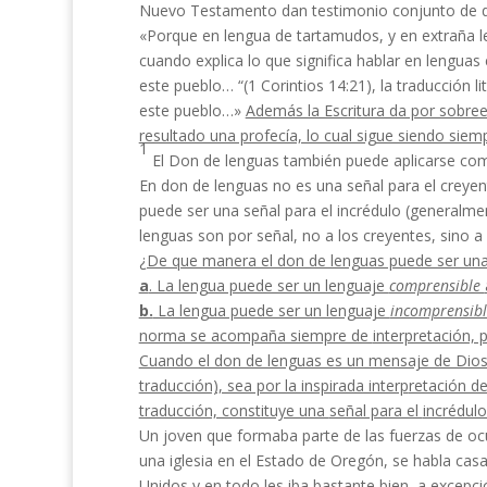
Nuevo Testamento dan testimonio conjunto de que
«Porque en lengua de tartamudos, y en extraña len
cuando explica lo que significa hablar en lenguas 
este pueblo… “(1 Corintios 14:21), la traducción lit
este pueblo…»
Además la Escri­
tura da por sobree
resultado una profecía, lo cual sigue siendo siemp
1
El Don de lenguas también puede aplicarse co
En don de lenguas no es una señal para el creye
puede ser una señal para el incrédulo (generalmen
lenguas son por señal, no a los creyentes, sino a
¿De que manera el don de lenguas puede ser un
a
. La lengua puede ser un lenguaje
comprensible
b.
La lengua puede ser un lenguaje
incomprensibl
norma se acompaña siempre de
interpretación, 
Cuando el don de lenguas es un mensaje de Dio
traducción), sea por la inspirada interp
retación de
traducción, constituye una
señal para el
incrédulo
Un joven que formaba parte de las fuerzas de ocu
una iglesia en el Estado de Oregón, se habla cas
Unidos y en todo les iba bastante bien, a excepc