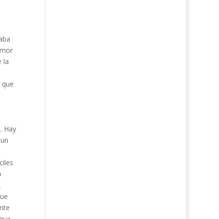
taba
 amor
 la
, que
s
. Hay
 un
iles
o
A
que
nte
 que