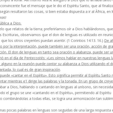
onvincente fue el mensaje que le dio el Espíritu San­to, que al finaliza
egún resultaron las cosas, si bien estaba dispuesta a ir al África, en 
xas!
ública a Dios.
elo que relatos de la tierra; preferiríamos oír a Dios hablándonos, que
s Escrituras, observamos que el don de lenguas es utilizado en reuni
 que los otros creyentes puedan asentir. (1 Corintios 14:13. 16.)
De ah
por la interpretación, puede también ser una oración, acción de gra
ación. El don de lenguas en tanto sea oración o alabanza, puede ser u
ió en el día de Pentecostés: «Les oímos hablar en nuestras len­guas l
 alguno en la reunión puede
cantar su
alabanza a Dios utilizando el 
antada, lo cual es de gran inspiración
.
puede «cantar en el Espíritu». Esto significa permitir
al Espíritu Santo 
ntar mientras e1 dirige las palabras y la tonada. En un grupo de crey
labar a Dios, hablando o cantando en lenguas al unísono, sin necesid
do el grupo se une «cantando en el Espíritu», permitiendo al Espíritu
ino combinándolas a todas ellas, se logra una armonización tan subli
unas pocas palabras en lenguas son seguidas de una larga respuesta e