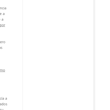
ncia
e a
e a
 por
pero
as
omo
cía a
tados
 su