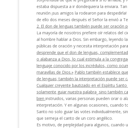
estaba dispuesta a ir dondequiera la enviara. Tan c
reunión ¡sus amigos la rodearon para despedirla! s
de ello dos meses después el Señor la envió a Te
2. El don de lenguas también puede ser oración
p
La mayoría de nosotros prefiere oír relatos del ci
al hombre hablar a Dios. Sin embargo, leyendo la
públicas de oración y necesita interpretación para
desprende que el don de lenguas, complementado 
o alabanza a Dios, lo cual estimula a la congreg
lenguaje conocido por los incrédulos, como ocurr
maravillas de Dios.»
Pablo también establece
que
de lenguas; también la interpretación puede ser c
Cualquier creyente bautizado en el Espíritu Santo
solamente guiar nuestra pa­
labra
sino también ca
,
bien
instruidos, varias personas pueden orar o a
interpretación. Y en algunas ocasiones, cuando to
Santo no solo guiar las votes individualmente, s
que se­meja el canto de un coro angélico.
Es motivo, de perplejidad para algunos, cuando 