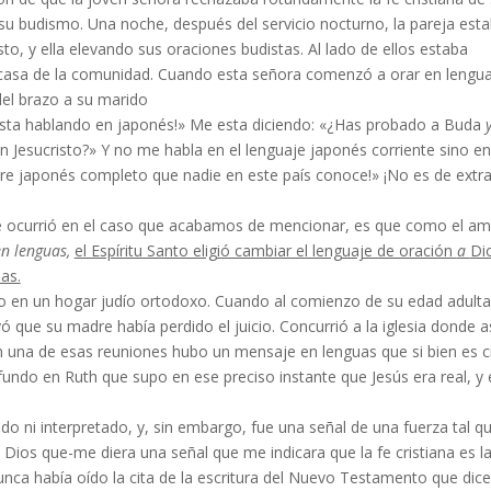
su budismo. Una noche, después del servicio nocturno, la pareja est
sto, y ella elevando sus oraciones budistas. Al lado de ellos estaba
casa de la comuni­dad. Cuando esta señora comenzó a orar en lengu
el brazo a su marido
e esta hablando en japonés!» Me esta diciendo: «¿Has probado a Buda
 Jesucristo?» Y no me habla en el lenguaje japonés corriente sino en
bre japonés com­pleto que nadie en este país conoce!» ¡No es de extr
 ocu­rrió en el caso que acabamos de mencionar, es que como el am
n lenguas,
el Espíritu Santo eligió cam­biar el lenguaje de oración
a
Di
as.
do en un hogar judío ortodoxo. Cuando al comienzo de su edad adulta
que su madre había perdido el juicio. Concurrió a la iglesia donde as
En una de esas reuniones hubo un mensaje en lenguas que si bien es c
undo en Ruth que supo en ese preciso instante que Jesús era real, y e
ido ni interpretado, y, sin embargo, fue una señal de una fuerza tal q
a Dios que-me diera una señal que me indicara que la fe cristiana es la
ca había oído la cita de la escritura del Nuevo Testamento que dice