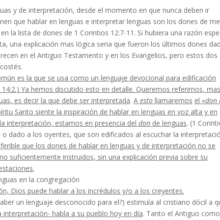
uas y de interpretación, desde el momento en que nunca deben ir
enen que hablar en lenguas e interpretar lenguas son los dones de m
en la lista de dones de 1 Corintios 12:7-11. Si hubiera una razón espe
sta, una explicación mas lógica seria que fueron los últimos dones da
aparecen en el Antiguo Testamento y en los Evan­gelios, pero estos dos
costés.
mún es la que se usa como un lenguaje devocional
para edificación
s 14:2.) Ya hemos discutido esto en
detalle. Queremos referirnos, ma
uas, es decir la que
debe ser interpretada
.
A
esto
llamaremos
el
«don 
íritu Santo siente la inspiración de hablar en len
guas en voz alta y en
la interpretación, estamos en pre­sencia del
don
de lenguas
. (1 Corint
 o dado a los oyentes, que son edificados al escuchar la inter­pretaci
eferible que los dones de hablar en lenguas y
de interpretación no se
no suficientemente instruidos, sin
una explicación previa sobre su
estaciones.
enguas en la congregación
ión, Dios puede hablar a los incrédulos y/o a los
creyentes.
ber un lenguaje desconocido para el?) estimula al cristiano dócil a q
a interpretación- habla a
su pueblo hoy en día
. Tanto el Antiguo como