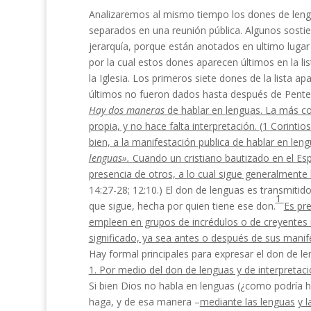
Analizaremos al mismo tiempo los dones de leng
separados en una reunión pública. Algunos sosti
jerarquía, porque están anota­dos en ultimo lugar 
por la cual estos dones aparecen últimos en la li
la Iglesia. Los primeros siete dones de la lista 
últimos no fueron dados hasta después de Pente
Hay
dos maneras
de hablar en lenguas. La más
co
propia, y no hace falta interpretaci
ón.
(1 Corintio
bien, a la manifes
tación publica de hablar en leng
lenguas».
Cuando un cristiano bautizado en el Es­
p
presencia de otros, a lo cual sigue generalmente 
14:27-28; 12:10.) El don de lenguas es transmitido
1
que sigue, hecha por quien tiene ese don.
Es pr
empleen en grupos de incrédu­
los o de creyentes 
significado, ya sea
antes o después de sus manif
Hay formal principales para expresar el don de l
1. Por medio del don de lenguas y de interpretac
Si bien Dios no habla en lenguas (¿como podría ha
haga, y de esa manera –
me­
diante las lenguas
y l