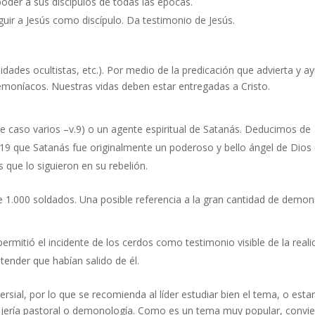
oder a sus discípulos de todas las épocas.
guir a Jesús como discípulo. Da testimonio de Jesús.
idades ocultistas, etc.). Por medio de la predicación que advierta y a
emoníacos. Nuestras vidas deben estar entregadas a Cristo.
te caso varios –v.9) o un agente espiritual de Satanás. Deducimos de
-19 que Satanás fue originalmente un poderoso y bello ángel de Dios
 que lo siguieron en su rebelión.
 1.000 soldados. Una posible referencia a la gran cantidad de demon
permitió el incidente de los cerdos como testimonio visible de la reali
ender que habían salido de él.
sial, por lo que se recomienda al líder estudiar bien el tema, o estar
ería pastoral o demonología. Como es un tema muy popular, convi