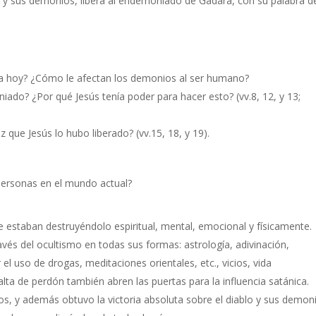
s y sus demonios, libera al endemoniado de Gadara, con su palabra d
a hoy? ¿Cómo le afectan los demonios al ser humano?
iado? ¿Por qué Jesús tenía poder para hacer esto? (vv.8, 12, y 13;
que Jesús lo hubo liberado? (vv.15, 18, y 19).
personas en el mundo actual?
 estaban destruyéndolo espiritual, mental, emocional y físicamente.
ravés del ocultismo en todas sus formas: astrología, adivinación,
el uso de drogas, meditaciones orientales, etc., vicios, vida
ta de perdón también abren las puertas para la influencia satánica.
ios, y además obtuvo la victoria absoluta sobre el diablo y sus demon