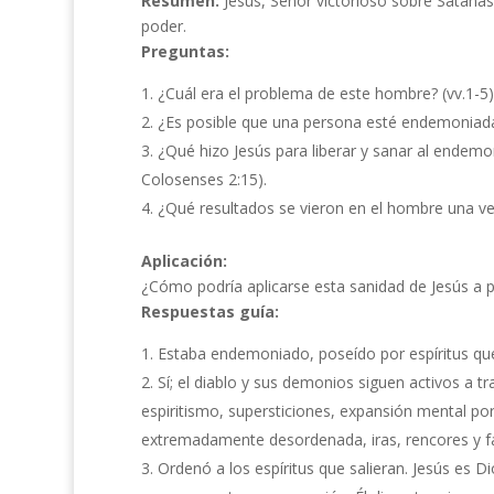
Resumen:
Jesús, Señor victorioso sobre Sataná
poder.
Preguntas:
¿Cuál era el problema de este hombre? (vv.1-5)
¿Es posible que una persona esté endemoniad
¿Qué hizo Jesús para liberar y sanar al endemon
Colosenses 2:15).
¿Qué resultados se vieron en el hombre una vez 
Aplicación:
¿Cómo podría aplicarse esta sanidad de Jesús a 
Respuestas guía:
Estaba endemoniado, poseído por espíritus que
Sí; el diablo y sus demonios siguen activos a t
espiritismo, supersticiones, expansión mental por 
extremadamente desordenada, iras, rencores y fal
Ordenó a los espíritus que salieran. Jesús es D