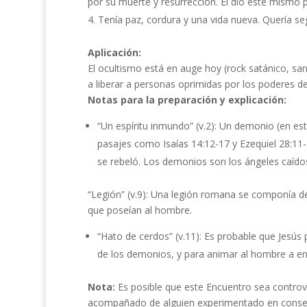
por su muerte y resurrección. Él dio este mismo p
Tenía paz, cordura y una vida nueva. Quería se
Aplicación:
El ocultismo está en auge hoy (rock satánico, san
a liberar a personas oprimidas por los poderes d
Notas para la preparación y explicación:
“Un espíritu inmundo” (v.2): Un demonio (en es
pasajes como Isaías 14:12-17 y Ezequiel 28:11
se rebeló. Los demonios son los ángeles caídos
“Legión” (v.9): Una legión romana se componía de
que poseían al hombre.
“Hato de cerdos” (v.11): Es probable que Jesús 
de los demonios, y para animar al hombre a ent
Nota:
Es posible que este Encuentro sea controver
acompañado de alguien experimentado en consej