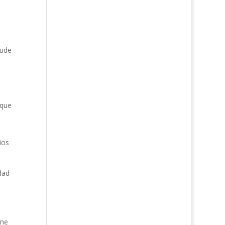
yude
 que
ios
dad
ene