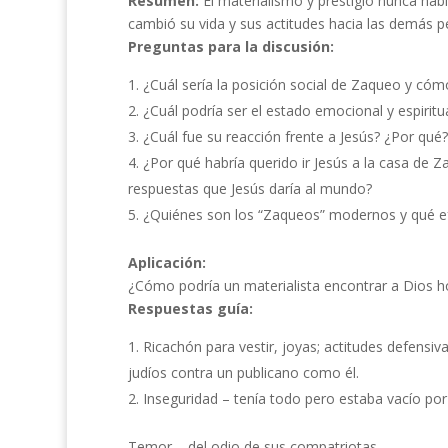
Resumen:
El materialismo y prestigio nunca ha
cambió su vida y sus actitudes hacia las demás pe
Preguntas para la discusión:
¿Cuál sería la posición social de Zaqueo y cómo 
¿Cuál podría ser el estado emocional y espiritu
¿Cuál fue su reacción frente a Jesús? ¿Por qué? 
¿Por qué habría querido ir Jesús a la casa de 
respuestas que Jesús daría al mundo?
¿Quiénes son los “Zaqueos” modernos y qué ef
Aplicación:
¿Cómo podría un materialista encontrar a Dios h
Respuestas guía:
Ricachón para vestir, joyas; actitudes defensi
judíos contra un publicano como él.
Inseguridad – tenía todo pero estaba vacío por
Temor – del odio de sus compatriotas