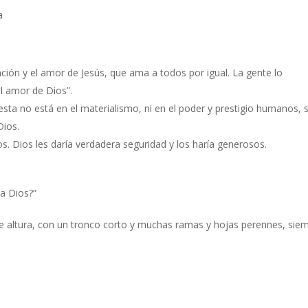
a
nción y el amor de Jesús, que ama a todos por igual. La gente lo
l amor de Dios”.
esta no está en el materialismo, ni en el poder y prestigio humanos, 
Dios.
. Dios les daría verdadera seguridad y los haría generosos.
a Dios?”
de altura, con un tronco corto y muchas ramas y hojas perennes, sie