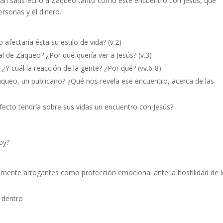
bían satisfecho a Zaqueo tanto como este encuentro con Jesús, que
rsonas y el dinero.
afectaría ésta su estilo de vida? (v.2)
al de Zaqueo? ¿Por qué quería ver a Jesús? (v.3)
¿Y cuál la reacción de la gente? ¿Por qué? (vv.6-8)
Zaqueo, un publicano? ¿Qué nos revela ese encuentro, acerca de las
ecto tendría sobre sus vidas un encuentro con Jesús?
oy?
vamente arrogantes como protección emocional ante la hostilidad de 
 dentro