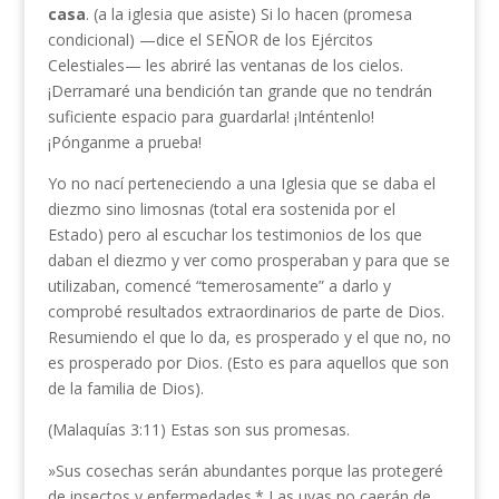
casa
. (a la iglesia que asiste) Si lo hacen (promesa
condicional) —dice el SEÑOR de los Ejércitos
Celestiales— les abriré las ventanas de los cielos.
¡Derramaré una bendición tan grande que no tendrán
suficiente espacio para guardarla! ¡Inténtenlo!
¡Pónganme a prueba!
Yo no nací perteneciendo a una Iglesia que se daba el
diezmo sino limosnas (total era sostenida por el
Estado) pero al escuchar los testimonios de los que
daban el diezmo y ver como prosperaban y para que se
utilizaban, comencé “temerosamente” a darlo y
comprobé resultados extraordinarios de parte de Dios.
Resumiendo el que lo da, es prosperado y el que no, no
es prosperado por Dios. (Esto es para aquellos que son
de la familia de Dios).
(Malaquías 3:11) Estas son sus promesas.
»Sus cosechas serán abundantes porque las protegeré
de insectos y enfermedades.* Las uvas no caerán de