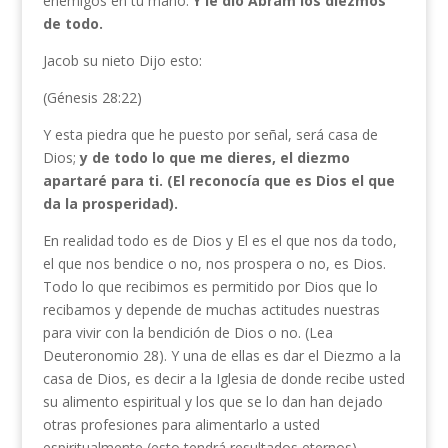
enemigos en tu mano.
Y le dio Abram los diezmos
de todo.
Jacob su nieto Dijo esto:
(Génesis 28:22)
Y esta piedra que he puesto por señal, será casa de
Dios;
y de todo
lo que me dieres
, el diezmo
apartaré para ti. (El reconocía que es Dios el que
da la prosperidad).
En realidad todo es de Dios y El es el que nos da todo,
el que nos bendice o no, nos prospera o no, es Dios.
Todo lo que recibimos es permitido por Dios que lo
recibamos y depende de muchas actitudes nuestras
para vivir con la bendición de Dios o no. (Lea
Deuteronomio 28). Y una de ellas es dar el Diezmo a la
casa de Dios, es decir a la Iglesia de donde recibe usted
su alimento espiritual y los que se lo dan han dejado
otras profesiones para alimentarlo a usted
espiritualmente (esto tendrá resultados eternos).