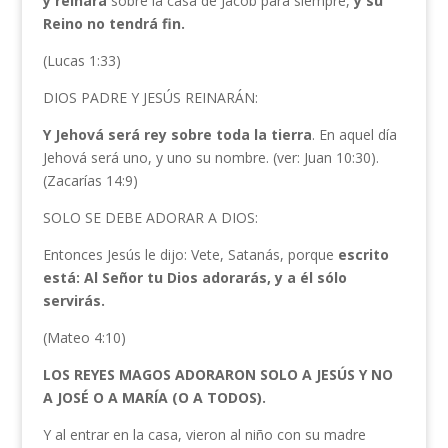
y reinará
sobre la casa de Jacob para siempre,
y su
Reino no tendrá fin.
(Lucas 1:33)
DIOS PADRE Y JESÚS REINARÁN:
Y Jehová será rey sobre toda la tierra
. En aquel día
Jehová será uno, y uno su nombre. (ver: Juan 10:30).
(Zacarías 14:9)
SOLO SE DEBE ADORAR A DIOS:
Entonces Jesús le dijo: Vete, Satanás, porque
escrito
está: Al Señor tu Dios adorarás, y a él sólo
servirás.
(Mateo 4:10)
LOS REYES MAGOS ADORARON SOLO A JESÚS Y NO
A JOSÉ O A MARÍA (O A TODOS).
Y al entrar en la casa, vieron al niño con su madre