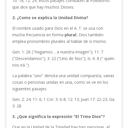
10: 18; 12: 29, estos pasajes combaten al Politeísmo
que dice que hay muchos Dioses.
2. ¿Como se explica la Unidad Divina?
El nombre usado para Dios en el A. T. se usa con
mucha frecuencia en forma
plural.
Dios también
emplea pronombres plurales al hablar de si mismo.
Gen. 1: 26 ("Hagamos… a nuestra imagen"); 11: 7
("Descenda­mos"); 3: 22 ("Uno de Nos"); Is. 6: 8 (" quién
nos irá.")
La palabra "uno" denota una unidad compuesta, varias
cosas o perso­nas unidas en una, como se ve en los
siguientes pasajes:
Gen. 2: 24; 11: 6; 1 Cor. 3: 6-8; 12: 13; Juan 17: 22-23; Ga.
3: 28.
3. ¿Que significa la expresión "El Trino Dios"?
Que en la
Unidad de la Trinidad hay tres personas, el