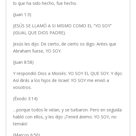
lo que ha sido hecho, fue hecho.
(Juan 1:3)
JESÚS SE LLAMÓ A SI MISMO COMO EL “YO SOY”
(IGUAL QUE DIOS PADRE).
Jesús les dijo: De cierto, de cierto os digo: Antes que
Abraham fuese, YO SOY.
(Juan 8:58)
Y respondió Dios a Moisés: YO SOY EL QUE SOY. Y dijo:
Así dirás a los hijos de Israel: YO SOY me envió a
vosotros.
(Éxodo 3:14)
…porque todos le veían, y se turbaron. Pero en seguida
habló con ellos, y les dijo: ¡Tened ánimo; YO SOY, no
temáis!
(Marcos 6:50)