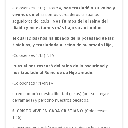
(Colosenses 1:13) Dios
YA,
nos trasladó a su Reino y
vivimos en el
(si somos verdaderos cristianos
seguidores de Jesús).
Nos fuimos del el reino del
diablo y no estamos más bajo su autoridad.
el cual (Dios) nos ha librado de la potestad de las
tinieblas, y trasladado al reino de su amado Hijo,
(Colosenses 1:13) NTV
Pues él nos rescató del reino de la oscuridad y
nos trasladó al Reino de su Hijo amado
.
(Colosenses 1:14)NTV
quien compró nuestra libertad (Jesús) (por su sangre
derramada) y perdonó nuestros pecados.
5. CRISTO VIVE EN CADA CRISTIANO
. (Colosenses
1:26)
el misterio que había estado oculto desde los siglos y