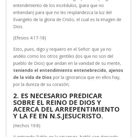
entendimiento de los incrédulos, (para que no
entiendan) para que no les resplandezca la luz del
Evangelio de la gloria de Cristo, el cual es la imagen de
Dios.
(Efesios 4:17-18)
Esto, pues, digo y requiero en el Señor: que ya no
andéis como los otros gentiles (los que no son del
pueblo de Dios) que andan en la vanidad de su mente,
teniendo el
entendimiento entenebrecido
,
ajenos
de la vida de Dios
por la ignorancia que en ellos hay,
por la dureza de su corazón;
2. ES NECESARIO PREDICAR
SOBRE EL REINO DE DIOS Y
ACERCA DEL ARREPENTIMIENTO
Y LA FE EN N.S.JESUCRISTO
.
(Hechos 19:8)
Y entrando Pablo en la sinagoga, habló con denuedo