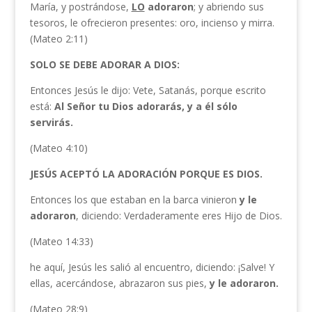
María, y postrándose,
LO
adoraron
; y abriendo sus
tesoros, le ofrecieron presentes: oro, incienso y mirra.
(Mateo 2:11)
SOLO SE DEBE ADORAR A DIOS:
Entonces Jesús le dijo: Vete, Satanás, porque escrito
está:
Al Señor tu Dios adorarás, y a él sólo
servirás.
(Mateo 4:10)
JESÚS ACEPTÓ LA ADORACIÓN PORQUE ES DIOS.
Entonces los que estaban en la barca vinieron
y le
adoraron
, diciendo: Verdaderamente eres Hijo de Dios.
(Mateo 14:33)
he aquí, Jesús les salió al encuentro, diciendo: ¡Salve! Y
ellas, acercándose, abrazaron sus pies,
y le adoraron.
(Mateo 28:9)