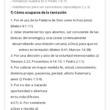
– Fortalecer nuestra fe (1 Pedro 1:6-7).
– Habilitarnos para ser vencedores (Apocalipsis 2 y 3).
f) Cómo ocuparse de la tentación
1. Por el uso de la Palabra de Dios como lo hizo Jesús
(Mateo 4:1-11).
2. Velar (mantener los ojos abiertos, ser consciente de las
tácticas del enemigo) y orar (estar continuamente
desarrollando una relación cercana a Dios) para que no
entres en tentación (Mateo 6:41; Marcos 14:38)
3. Por una decisión y acto de la voluntad intencionados (2
Timoteo 2:22; Proverbios 4:14-15; 1 Pedro 2:11).
4. Por cultivar en mayor medida fe, virtud, conocimiento,
dominio propio, paciencia, piedad, afecto fraternal y
amor (2 Pedro
1:5-9).
5. Por no dar a Satanás
oportunidad o abertura
en tu vida (Efesios
4:27). 6. Por someterte
a Dios y resistir al