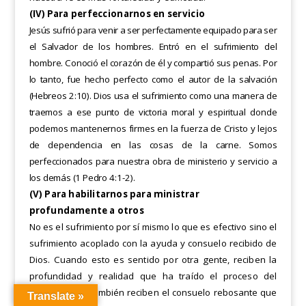
(IV)
Para perfeccionarnos en servicio
Jesús sufrió para venir a ser perfectamente equipado para ser
el Salvador de los hombres. Entró en el sufrimiento
del
hombre. Conoció el corazón de él y compartió sus penas. Por
lo tanto, fue hecho perfecto como el autor de
la salvación
(Hebreos 2:10). Dios usa el sufrimiento como una manera de
traemos a ese punto de victoria moral
y espiritual donde
podemos mantenernos firmes en la fuerza de Cristo y lejos
de dependencia en las cosas de
la carne. Somos
perfeccionados para nuestra obra de ministerio y servicio a
los demás (1 Pedro
4:1-2).
(V) Para habilitarnos para ministrar
profundamente a otros
No es el sufrimiento por sí mismo lo que es efectivo sino el
sufrimiento acoplado con la ayuda y consuelo recibido de
Dios. Cuando esto es sentido por otra gente, reciben la
profundidad y realidad que ha traído el proceso del
sufrimiento, y también reciben el consuelo rebosante que
Translate »