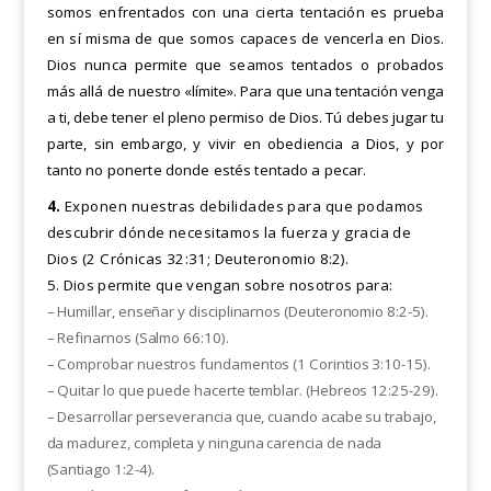
somos enfrentados con una cierta tentación es prueba
en sí
misma de que somos capaces de vencerla en Dios.
Dios nunca permite que seamos tentados o probados
más
allá de nuestro «límite». Para que una tentación venga
a ti, debe tener el pleno permiso de Dios. Tú debes jugar
tu
parte, sin embargo, y vivir en obediencia a Dios, y por
tanto no ponerte donde estés tentado a pecar.
4.
Exponen nuestras debilidades para que podamos
descubrir dónde necesitamos la fuerza y gracia de
Dios
(2 Crónicas 32:31; Deuteronomio
8:2).
5. Dios permite que vengan sobre nosotros para:
– Humillar, enseñar y disciplinarnos (Deuteronomio 8:2-5).
– Refinarnos (Salmo 66:10).
– Comprobar nuestros fundamentos (1 Corintios 3:10-15).
– Quitar lo que puede hacerte temblar. (Hebreos 12:25-29).
– Desarrollar perseverancia que, cuando acabe su trabajo,
da madurez, completa y ninguna carencia de nada
(Santiago 1:2-4).