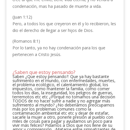
condenación, mas ha pasado de muerte a vida.
(Juan 1:12)
Pero, a todos los que creyeron en él y lo recibieron, les
dio el derecho de llegar a ser hijos de Dios.
(Romanos 8:1)
Por lo tanto, ya no hay condenación para los que
pertenecen a Cristo Jesús.
¿Saben que estoy pensando?
Saben ¿Que estoy pensando?: Que ya hay bastante
sufrimiento en el mundo, con enfermedades, muertes,
el problema ecológico, el calentamiento global, los
impuestos, como mantener la familia, como comer
todos los días, la inseguridad, los peligros de guerras,
terremotos etc etc ¿Porqué no tomamos una decisión
TODOS de no hacer sufrir a nadie y no agregar más
sufrimiento al mundo? ¿No deberíamos preocuparnos
más por los problemas comunes como la
contaminación ambiental etc etc y dejar de estafar,
sacarle la mujer a otro, ponerle presión al pueblo con
miles de cosas para pagar y ayudarnos un poco para
vivir más felices? Pidamos a Dios que nos llene de su
amor y comprensión…¡Matarse entre simpatizantes de