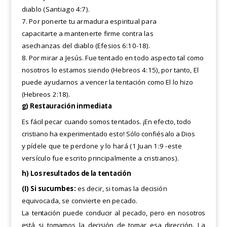
diablo (Santiago
4:7).
7. Por ponerte tu armadura espiritual para
capacitarte a mantenerte firme contra las
asechanzas del diablo
(Efesios 6:10-18).
8. Por mirar a Jesús. Fue tentado en todo aspecto tal como
nosotros lo estamos siendo (Hebreos 4:15), por tanto, El
puede ayudarnos a vencer la tentación como El lo hizo
(Hebreos 2:18).
g) Restauración inmediata
Es fácil pecar cuando somos tentados. ¡En efecto, todo
cristiano ha experimentado esto! Sólo confiésalo a Dios
y
pídele que te perdone y lo hará (1 Juan 1:9 -este
versículo fue escrito principalmente a cristianos).
h)
Los resultados de la tentación
(I) Si sucumbes:
es decir, si tomas la decisión
equivocada, se convierte en pecado.
La tentación puede conducir al pecado, pero en nosotros
está si tomamos la decisión de tomar esa dirección.
La