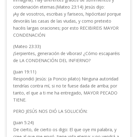
condenación eternas.(Mateo 23:14) Jesús dijo:
¡Ay de vosotros, escribas y fariseos, hipócritas! porque
devoráis las casas de las viudas, y como pretexto
hacéis largas oraciones; por esto RECIBIREIS MAYOR
CONDENACIÓN
(Mateo 23:33)
¡Serpientes, generación de víboras! ¿Cómo escaparéis
de LA CONDENACIÓN DEL INFIERNO?
(Juan 19:11)
Respondió Jesús: (a Poncio pilato) Ninguna autoridad
tendrías contra mí, si no te fuese dada de arriba; por
tanto, el que a ti me ha entregado, MAYOR PECADO
TIENE.
PERO JESÚS NOS DIÓ LA SOLUCIÓN:
(Juan 5:24)
De cierto, de cierto os digo: El que oye mi palabra, y
cree al que me envió, tiene vida eterna; y no vendrá a