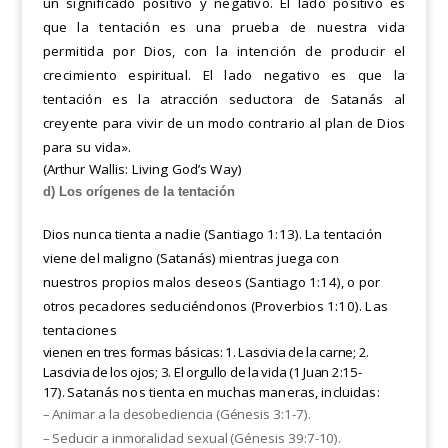
un significado positivo y negativo. El lado positivo es
que
la tentación es una prueba de nuestra vida
permitida por Dios, con la intención de producir el
crecimiento
espiritual. El lado negativo es que la
tentación es la atracción seductora de Satanás al
creyente para vivir de un modo contrario al plan de Dios
para su vida».
(Arthur Wallis: Living God’s Way)
d) Los orígenes de la tentación
Dios nunca tienta a nadie (Santiago 1:13). La tentación
viene del maligno (Satanás) mientras juega con
nuestros
propios malos deseos (Santiago 1:14), o por
otros pecadores seduciéndonos (Proverbios 1:10). Las
tentaciones
vienen en tres formas básicas: 1. Lascivia de la carne; 2.
Lascivia de los ojos; 3. El orgullo de la vida (1 Juan 2:15-
17).
Satanás nos tienta en muchas maneras, incluidas:
– Animar a la desobediencia (Génesis 3:1-7).
– Seducir a inmoralidad sexual (Génesis 39:7-10).