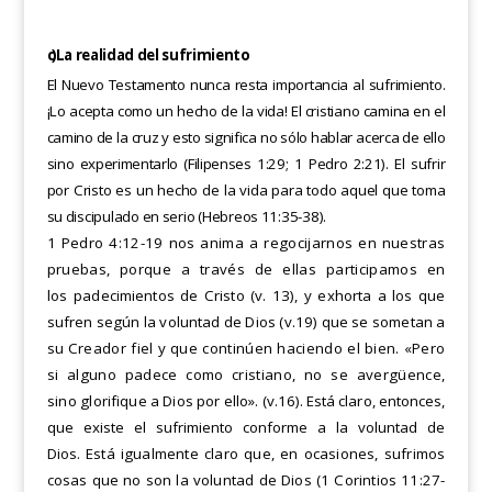
c)
La realidad del sufrimiento
El Nuevo Testamento nunca resta importancia al sufrimiento.
¡Lo acepta como un hecho de la vida! El cristiano camina
en el
camino de la cruz y esto significa no sólo hablar acerca de ello
sino experimentarlo (Filipenses 1:29; 1 Pedro 2:21).
El sufrir
por Cristo es un hecho de la vida para todo aquel que toma
su discipulado en serio (Hebreos 11:35-38).
1 Pedro 4:12-19 nos anima a regocijarnos en nuestras
pruebas, porque a través de ellas participamos en
los
padecimientos de Cristo (v. 13), y exhorta a los que
sufren según la voluntad de Dios (v.19) que se sometan a
su
Creador fiel y que continúen haciendo el bien. «Pero
si alguno padece como cristiano, no se avergüence,
sino
glorifique a Dios por ello».
(v.16).
Está claro, entonces,
que existe el sufrimiento conforme a la voluntad de
Dios.
Está igualmente claro que, en ocasiones, sufrimos
cosas que no son la voluntad de Dios (1 Corintios 11:27-