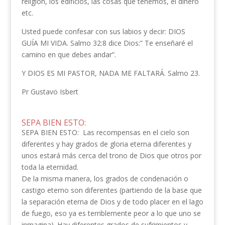
religión, los edificios, las cosas que tenemos, el dinero
etc.
Usted puede confesar con sus labios y decir: DIOS
GUÍA MI VIDA. Salmo 32:8 dice Dios:” Te enseñaré el
camino en que debes andar”.
Y DIOS ES MI PASTOR, NADA ME FALTARÁ. Salmo 23.
Pr Gustavo Isbert
SEPA BIEN ESTO:
SEPA BIEN ESTO: Las recompensas en el cielo son
diferentes y hay grados de gloria eterna diferentes y
unos estará más cerca del trono de Dios que otros por
toda la eternidad.
De la misma manera, los grados de condenación o
castigo eterno son diferentes (partiendo de la base que
la separación eterna de Dios y de todo placer en el lago
de fuego, eso ya es terriblemente peor a lo que uno se
inmagina). Hay diferentes grados de sufrimientos y