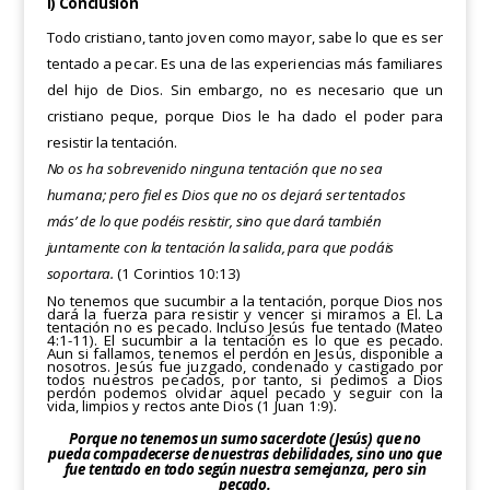
i) Conclusión
Todo cristiano, tanto joven como mayor, sabe lo que es ser
tentado a pecar. Es una de las experiencias más
familiares
del hijo de Dios. Sin embargo, no es necesario que un
cristiano peque, porque Dios le ha dado el poder para
resistir la tentación.
No os ha sobrevenido ninguna tentación que no sea
humana; pero fiel es Dios que no os dejará ser tentados
más’
de lo que podéis resistir, sino que dará también
juntamente con la tentación la salida, para que podáis
soportara.
(1 Corintios 10:13)
No tenemos que sucumbir a la tentación, porque Dios nos
dará la fuerza para resistir y vencer si miramos a El. La
tentación no es pecado. Incluso Jesús fue tentado (Mateo
4:1-11). El sucumbir a la tentación es lo que es pecado.
Aun si fallamos, tenemos el perdón en Jesús, disponible a
nosotros. Jesús fue juzgado, condenado y castigado por
todos nuestros pecados, por tanto, si pedimos a Dios
perdón podemos olvidar aquel pecado y seguir con la
vida, limpios y rectos ante Dios
(1 Juan
1:9).
Porque no tenemos un sumo sacerdote (Jesús) que no
pueda compadecerse de nuestras debilidades, sino uno que
fue tentado en todo según nuestra semejanza, pero sin
pecado.