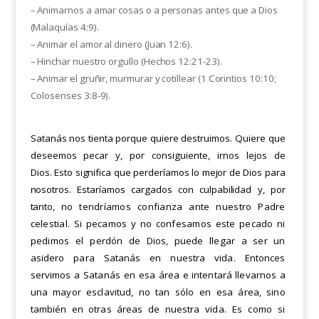
– Animarnos a amar cosas o a personas antes que a Dios
(Malaquías 4:9).
– Animar el amor al dinero (Juan 12:6).
– Hinchar nuestro orgullo (Hechos 12:21-23).
– Animar el gruñir, murmurar y cotillear (1 Corintios 10:10;
Colosenses 3:8-9).
Satanás nos tienta porque quiere destruimos. Quiere que
deseemos pecar y, por consiguiente, irnos lejos de
Dios.
Esto significa que perderíamos lo mejor de Dios para
nosotros. Estaríamos cargados con culpabilidad y, por
tanto,
no tendríamos confianza ante nuestro Padre
celestial. Si pecamos y no confesamos este pecado ni
pedimos el
perdón de Dios, puede llegar a ser un
asidero para Satanás en nuestra vida. Entonces
servimos a Satanás en esa
área e intentará llevarnos a
una mayor esclavitud, no tan sólo en esa área, sino
también en otras áreas de nuestra
vida. Es como si