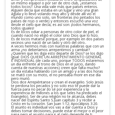
un mismo equipo! o por ser de otro club, ¿estamos
todos locos?. Una vida vale más que países enteros.
Alguien decía que estaba en un lugar y vino una gran
águila y lo llevó volando muy alto y desde allí vio el
mundo como uno solo, sin fronteras (no pintados los
países de rojo o verde) y entonces escuchó una voz
desde el cielo que decía, es así son: ¡todos hermanos,
todos iguales!
Es de locos odiar a personas de otro color de piel, el
cuando nació no eligió el color sino Dios que lo hizo.
Es de locos matarse porque, por ejemplo en dos países
vecinos uno nació de un lado y otro del otro..
A veces herimos más con nuestras palabras que con un
arma ¿no deberíamos arrepentirnos y cambiar?
¿Quieren que les diga esto departe de Dios? se los digo
igual: DIOS QUIERE UN ARREPENTIMIENTO GENERAL
E INDIVIDUAL (de cada uno, porque TODOS estaremos
un día enfrente al trono de Dios en el juicio, dando
cuenta de nuestras acciones) creen que falta mucho?
un día estaba hablando con un amigo y a las dos horas
se mató con su moto, el no pensaba morir en ese día
pero murió.
Dios dice Arrepiéntanse y crean el evangelio. Solo Jesús
te perdona los pecados y no solo eso te puede dar la
fuerza para no pecar (lo sé por experiencia y la
experiencia de millones a los que seles ha predicado el
Evangelio). Ser de una religión no te alcanza, debes
nacer del Espíritu Santo S.Juan capítulo 3 y recibir a
Cristo en tu corazón. San Juan 1:12; Apocalipsis 3:20.
El asunto es individual vos vas a dar cuenta a Dios y
debes tomar decisiones, puede estar el mejor o el peor
papa pero el asunto para ir al cielo depende de ti.