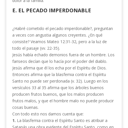
dolor a la familia.
E. EL PECADO IMPERDONABLE
¿Habré cometido el pecado imperdonable?, preguntan
a veces con angustia algunos creyentes. ¿En qué
consiste? Veamos Mateo 12:31-32, pero a la luz de
todo el pasaje (vv. 22-35).
Jesús había echado demonios fuera de un hombre. Los
fariseos decían que lo hacía por el poder del diablo.
Jesús afirma que él los echa por el Espíritu de Dios.
Entonces afirma que la blasfemia contra el Espíritu
Santo no puede ser perdonada (v. 32). Luego en los
versículos 33 al 35 afirma que los árboles buenos
producen frutos buenos, que los malos producen
frutos malos, y que el hombre malo no puede producir
cosas buenas.
Con todo esto nos damos cuenta que:
1.
La blasfemia contra el Espíritu Santo es atribuir a
Satanás una obra evidente del Espíritu Santo, como en