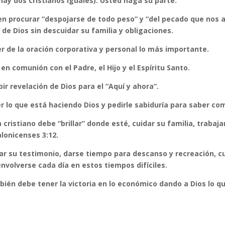
hay dos cristianos iguales). Usted haga su parte.
n procurar “despojarse de todo peso” y “del pecado que nos as
 de Dios sin descuidar su familia y obligaciones.
r de la oración corporativa y personal lo más importante.
r en comunión con el Padre, el Hijo y el Espíritu Santo.
bir revelación de Dios para el “Aquí y ahora”.
r lo que está haciendo Dios y pedirle sabiduría para saber co
 cristiano debe “brillar” donde esté, cuidar su familia, traba
lonicenses 3:12.
ar su testimonio, darse tiempo para descanso y recreación, cui
nvolverse cada día en estos tiempos difíciles.
ién debe tener la victoria en lo económico dando a Dios lo qu