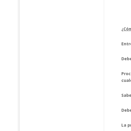
¿Cóm
Entr
Debe
Proc
cual
Sabe
Debe
La p