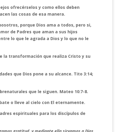
nsejos ofrecérselos y como ellos deben
hacen las cosas de esa manera.
 nosotros, porque Dios ama a todos, pero si,
amor de Padres que aman a sus hijos
ntre lo que le agrada a Dios y lo que no le
e la transformación que realiza Cristo y su
ades que Dios pone a su alcance. Tito 3:14;
brenaturales que le siguen. Mateo 10:7-8.
ate o lleve al cielo con El eternamente.
dres espirituales para los discípulos de
gamos gratitud, y mediante ella sirvamos a Dios