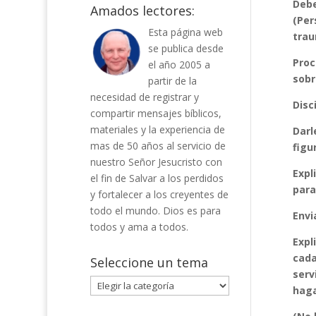
Debe
Amados lectores:
(Per
Esta página web
trau
se publica desde
Proc
el año 2005 a
sobr
partir de la
necesidad de registrar y
Disc
compartir mensajes bíblicos,
materiales y la experiencia de
Darl
mas de 50 años al servicio de
figu
nuestro Señor Jesucristo con
Expl
el fin de Salvar a los perdidos
para
y fortalecer a los creyentes de
todo el mundo. Dios es para
Envi
todos y ama a todos.
Expl
cada
Seleccione un tema
serv
Seleccione
haga
un
tema