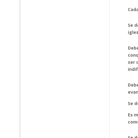
Cada
Se d
igle
Debe
conq
ser 
indi
Debe
evan
Se d
Es m
comu
Se d