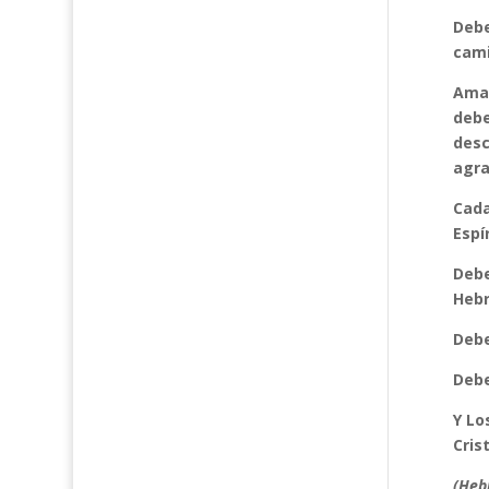
Debe
cami
Amar
debe
desc
agra
Cada
Espír
Debe
Hebr
Debe
Debe
Y Lo
Cris
(Heb