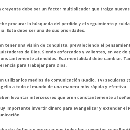
 creyente debe ser un factor multiplicador que traiga nuevas 
ebe procurar la búsqueda del perdido y el seguimiento y cuid
sia. Esta debe ser una de sus prioridades.
n tener una visión de conquista, prevaleciendo el pensamient
uistadores de Dios. Siendo esforzados y valientes, en vez d
constantemente atendidos. Esa mentalidad debe cambiar. Tam
ferencia para trabajar para Dios.
n utilizar los medios de comunicación (Radio, TV) seculares (t
gelio a todo el mundo de una manera más rápida y efectiva.
eben levantar intercesores que oren constantemente al señor 
uy importante invertir dinero para evangelizar y extender el 
nicación.
ebe dar énfasis y procurar que todos los creyentes sean Bauti