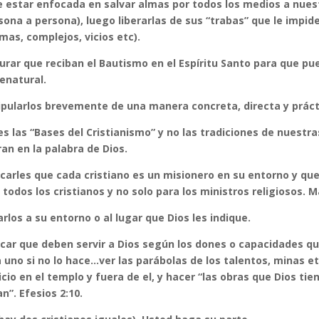
 estar enfocada en salvar almas por todos los medios a nuest
sona a persona), luego liberarlas de sus “trabas” que le impide
mas, complejos, vicios etc).
urar que reciban el Bautismo en el Espíritu Santo para que pu
enatural.
ipularlos brevemente de una manera concreta, directa y práct
es las “Bases del Cristianismo” y no las tradiciones de nuestr
ran en la palabra de Dios.
icarles que cada cristiano es un misionero en su entorno y que
 todos los cristianos y no solo para los ministros religiosos. M
arlos a su entorno o al lugar que Dios les indique.
icar que deben servir a Dios según los dones o capacidades que
 uno si no lo hace…ver las parábolas de los talentos, minas et
icio en el templo y fuera de el, y hacer “las obras que Dios 
n”. Efesios 2:10.