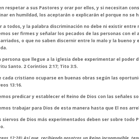
n respetar a sus Pastores y orar por ellos, y si necesitan co
nar en humildad, los aceptarán o explicarán el porque no se 
 a todos, y la palabra discriminación no debe ni existir entre
mos ser firmes y señalar los pecados de las personas con el 
arriados, o que no saben discernir entre lo malo y la bueno y e
da.
 persona que llegue a la iglesia debe experimentar el poder d
itu Santo. 2 Corintios 2:17; Tito 3:5.
 cada cristiano ocuparse en buenas obras según las oportunid
eos 13:16.
mos predicar y establecer el Reino de Dios con las señales so
mos trabajar para Dios de esta manera hasta que El nos arreb
s siervos de Dios más experimentados deben ser sobre todo Pa
to.
reos 12:28)
Así que, recibiendo nosotros un Reino inconmovible, ten