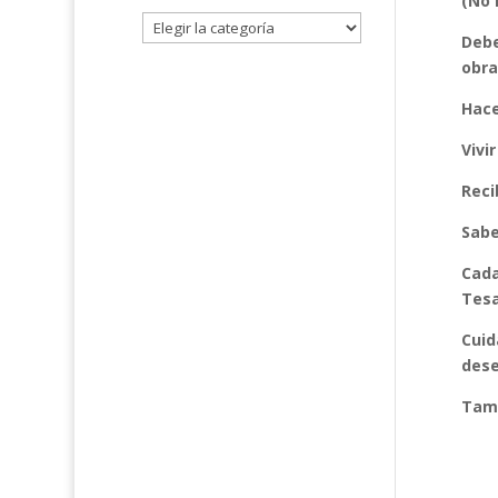
(No 
Debe
obra
Hace
Vivi
Reci
Sabe
Cada
Tesa
Cuid
dese
Tamb