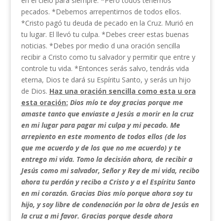
en el cielo para siempre. *Pero todos tenemos
pecados. *Debemos arrepentirnos de todos ellos.
*Cristo pagó tu deuda de pecado en la Cruz. Murió en
tu lugar. El llevó tu culpa. *Debes creer estas buenas
noticias. *Debes por medio d una oración sencilla
recibir a Cristo como tu salvador y permitir que entre y
controle tu vida. *Entonces serás salvo, tendrás vida
eterna, Dios te dará su Espíritu Santo, y serás un hijo
de Dios.
Haz una oración sencilla como esta u ora
esta oración:
Dios mío te doy gracias porque me
amaste tanto que enviaste a Jesús a morir en la cruz
en mi lugar para pagar mi culpa y mi pecado.
Me
arrepiento en este momento de todos ellos (de los
que me acuerdo y de los que no me acuerdo) y te
entrego mi vida.
Tomo la decisión ahora, de recibir a
Jesús como mi salvador, Señor y Rey de mi vida, recibo
ahora tu perdón y recibo a Cristo y a el Espíritu Santo
en mi corazón.
Gracias Dios mío porque ahora soy tu
hijo, y soy libre de condenación por la obra de Jesús en
la cruz a mi favor.
Gracias porque desde ahora