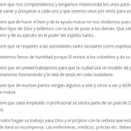
uiere que nos comprendamos y tengamos misericordia los unos para 
re sanar y prosperar a cada uno y que oremos unos por otros para es
uiere que de hacer el bien y de la ayuda mutua no nos olvidemos pues
llos hijos de Dios y brillemos con la luz de Jesús a los demás. Que sa
ino y de su ejército en el poder del Espíritu Santo.
iere que se respeten a las autoridades tanto seculares como espiritua
stemos llenos de humildad porque El resiste a los soberbios y da su 
uiere que en unidad trabajemos para que la ciudad sea un modelo de
istianismo funcionando y la vida de Jesús en cada ciudadano.
iere que de muchas partes vengan algunos a vivir y otros a ver y disf
a mutua.
iere que cada empleado o profesional se sienta parte de un plan de D
d.
odos hagan su trabajo para Dios y el prójimo con la certeza que está
 le dará su recompensa. Las enfermeras, médicos, policías etc. debe