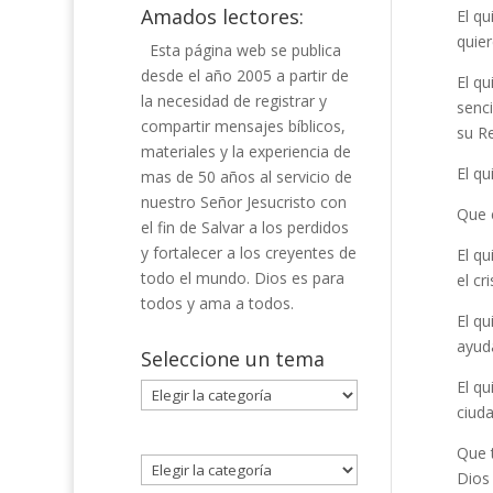
Amados lectores:
El q
quie
Esta página web se publica
desde el año 2005 a partir de
El q
la necesidad de registrar y
senci
compartir mensajes bíblicos,
su Re
materiales y la experiencia de
El qu
mas de 50 años al servicio de
nuestro Señor Jesucristo con
Que e
el fin de Salvar a los perdidos
y fortalecer a los creyentes de
El q
todo el mundo. Dios es para
el cr
todos y ama a todos.
El qu
ayud
Seleccione un tema
El qu
Seleccione
ciuda
un
tema
Que t
Dios