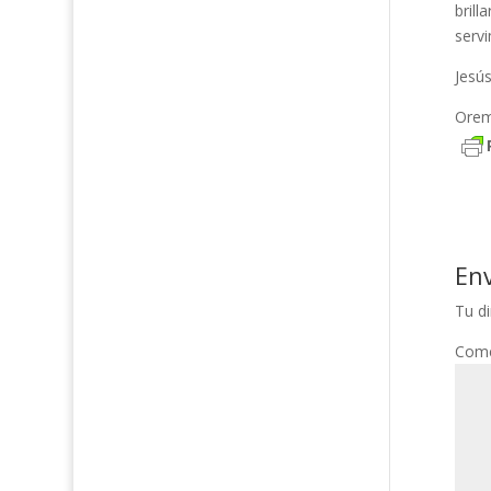
brill
serv
Jesús
Orem
En
Tu di
Come