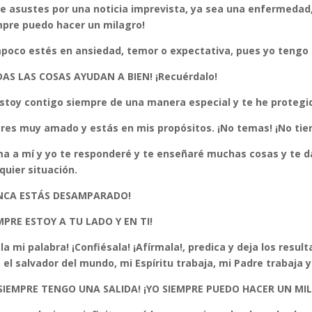
e asustes por una noticia imprevista, ya sea una enfermedad,
pre puedo hacer un milagro!
oco estés en ansiedad, temor o expectativa, pues yo tengo e
DAS LAS COSAS AYUDAN A BIEN! ¡Recuérdalo!
stoy contigo siempre de una manera especial y te he protegid
res muy amado y estás en mis propósitos. ¡No temas! ¡No tie
a a mí y yo te responderé y te enseñaré muchas cosas y te da
quier situación.
NCA ESTÁS DESAMPARADO!
MPRE ESTOY A TU LADO Y EN TI!
la mi palabra! ¡Confiésala! ¡Afírmala!, predica y deja los resu
 el salvador del mundo, mi Espíritu trabaja, mi Padre trabaja 
 SIEMPRE TENGO UNA SALIDA! ¡YO SIEMPRE PUEDO HACER UN MI