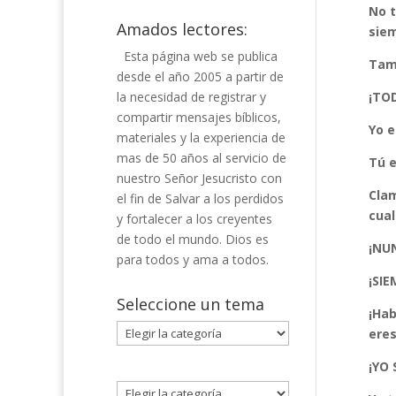
No t
Amados lectores:
siem
Esta página web se publica
Tamp
desde el año 2005 a partir de
la necesidad de registrar y
¡TO
compartir mensajes bíblicos,
Yo e
materiales y la experiencia de
mas de 50 años al servicio de
Tú e
nuestro Señor Jesucristo con
Clam
el fin de Salvar a los perdidos
cual
y fortalecer a los creyentes
de todo el mundo. Dios es
¡NU
para todos y ama a todos.
¡SIE
Seleccione un tema
¡Hab
Seleccione
eres
un
¡YO
tema