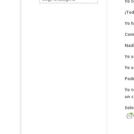
Yo t
¡Tod
Yo h
Com
Nadi
Yo s
Yo s
Podr
Yo t
un c
Solo