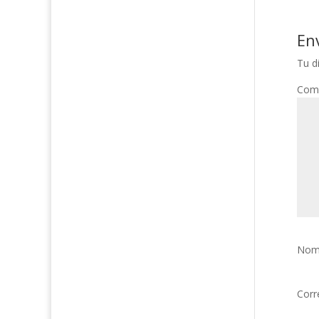
En
Tu d
Com
Nom
Corr