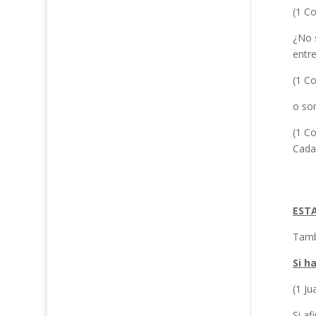
(1 Co
¿No 
entre
(1 Co
o son
(1 Co
Cada
ESTA
Tamb
Si h
(1 Ju
Si a