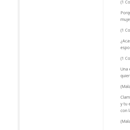
(1 Co
Porqu
muje
(1 Co
¿Aca
espo
(1 Co
Una e
quie
(Mala
Clam
y tu 
con l
(Mala