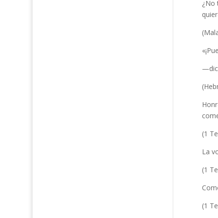
¿No t
quier
(Mala
«¡Pue
—dice
(Heb
Honre
come
(1 Te
La v
(1 Te
Como
(1 Te