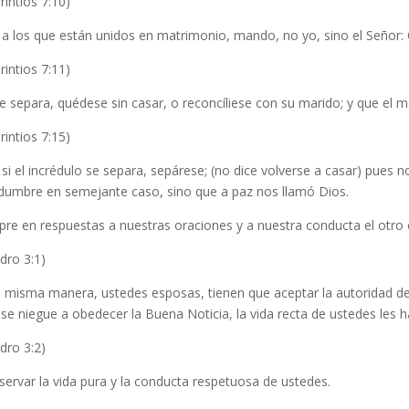
rintios 7:10)
 a los que están unidos en matrimonio, mando, no yo, sino el Señor: 
rintios 7:11)
se separa, quédese sin casar, o reconcíliese con su marido; y que el
rintios 7:15)
si el incrédulo se separa, sepárese; (no dice volverse a casar) pues
idumbre en semejante caso, sino que a paz nos llamó Dios.
pre en respuestas a nuestras oraciones y a nuestra conducta el otro
dro 3:1)
a misma manera, ustedes esposas, tienen que aceptar la autoridad d
 se niegue a obedecer la Buena Noticia, la vida recta de ustedes les h
dro 3:2)
servar la vida pura y la conducta respetuosa de ustedes.