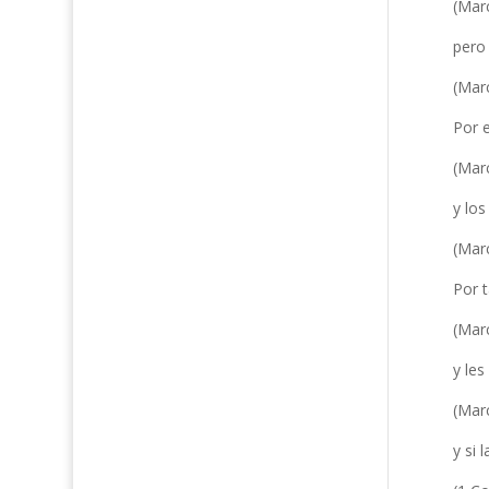
(Mar
pero 
(Mar
Por e
(Mar
y los
(Mar
Por t
(Mar
y les
(Mar
y si 