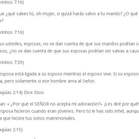
rintios 7:16)
e ¿qué sabes tú, oh mujer, si quizá harás salvo a tu marido? ¿O qué s
r?
rintios 7:16)
so ustedes, esposas, no se dan cuenta de que sus maridos podrían se
sos, ¿no se dan cuenta de que sus esposas podrían ser salvas a cau
rintios 7:39)
sposa está ligada a su esposo mientras el esposo vive. Si su esposo
ra, pero solamente si ese hombre ama al Señor.
quías 2:14) Dice Dios:
an: « ¿Por qué el SEÑOR no acepta mi adoración?». ¡Les diré por qué!
esposa hicieron cuando eran jóvenes. Pero tú le has sido infiel, aunqu
a que hiciste tus votos matrimoniales.
quías 2:15)