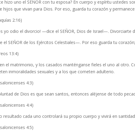
e hizo uno el SEÑOR con tu esposa? En cuerpo y espíritu ustedes son 
e hijos que vivan para Dios. Por eso, guarda tu corazón y permanece f
quías 2:16)
s yo odio el divorcio! —dice el SEÑOR, Dios de Israel—. Divorciarte 
 el SEÑOR de los Ejércitos Celestiales—. Por eso guarda tu corazón; y
reos 13:4)
n el matrimonio, y los casados manténganse fieles el uno al otro. C
ten inmoralidades sexuales y a los que cometen adulterio.
salonicenses 4:3)
oluntad de Dios es que sean santos, entonces aléjense de todo pecad
salonicenses 4:4)
 resultado cada uno controlará su propio cuerpo y vivirá en santidad
salonicenses 4:5)