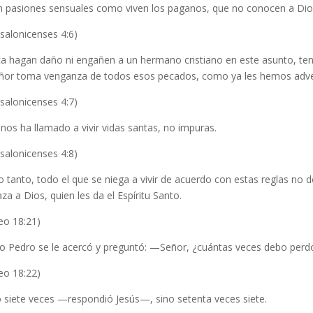
n pasiones sensuales como viven los paganos, que no conocen a Dios
salonicenses 4:6)
a hagan daño ni engañen a un hermano cristiano en este asunto, ten
eñor toma venganza de todos esos pecados, como ya les hemos adv
salonicenses 4:7)
nos ha llamado a vivir vidas santas, no impuras.
salonicenses 4:8)
lo tanto, todo el que se niega a vivir de acuerdo con estas reglas 
za a Dios, quien les da el Espíritu Santo.
eo 18:21)
o Pedro se le acercó y preguntó: —Señor, ¿cuántas veces debo perdo
eo 18:22)
siete veces —respondió Jesús—, sino setenta veces siete.