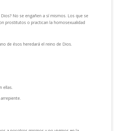
e Dios? No se engañen a sí mismos. Los que se
son prostitutos o practican la homosexualidad
uno de ésos heredará el reino de Dios.
 ellas.
arrepiente.
os a nosotros mismos y no vivimos en la