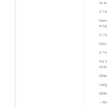
no e
(1 Te
Nunc
el S
(1 Te
Dios 
(1 Te
Por 
recha
(Mat
Lueg
(Mat
—No 