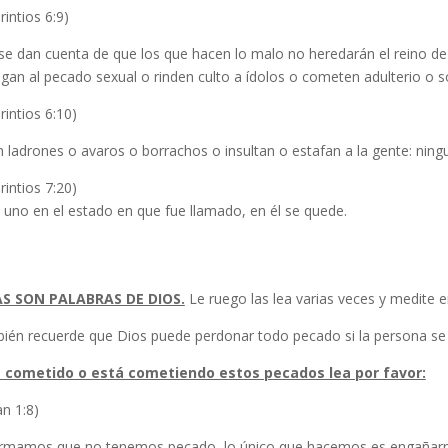
rintios 6:9)
se dan cuenta de que los que hacen lo malo no heredarán el reino d
gan al pecado sexual o rinden culto a ídolos o cometen adulterio o 
rintios 6:10)
 ladrones o avaros o borrachos o insultan o estafan a la gente: ning
rintios 7:20)
 uno en el estado en que fue llamado, en él se quede.
S SON PALABRAS DE DIOS.
Le ruego las lea varias veces y medite en
ién recuerde que Dios puede perdonar todo pecado si la persona se 
a cometido o está cometiendo estos pecados lea por favor:
an 1:8)
firmamos que no tenemos pecado, lo único que hacemos es engañarn