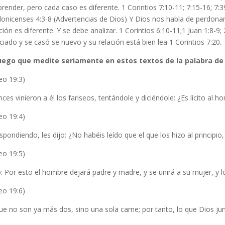
ender, pero cada caso es diferente. 1 Corintios 7:10-11; 7:15-16; 7:3
lonicenses 4:3-8 (Advertencias de Dios) Y Dios nos habla de perdona
ción es diferente. Y se debe analizar. 1 Corintios 6:10-11;1 Juan 1:8-9;
ciado y se casó se nuevo y su relación está bien lea 1 Corintios 7:20.
uego que medite seriamente en estos textos de la palabra de 
eo 19:3)
ces vinieron a él los fariseos, tentándole y diciéndole: ¿Es lícito al 
eo 19:4)
espondiendo, les dijo: ¿No habéis leído que el que los hizo al principio
eo 19:5)
o: Por esto el hombre dejará padre y madre, y se unirá a su mujer, y 
eo 19:6)
ue no son ya más dos, sino una sola carne; por tanto, lo que Dios ju