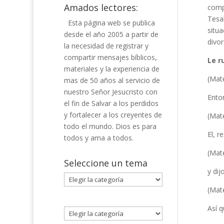
Amados lectores:
compr
Tesa
Esta página web se publica
situa
desde el año 2005 a partir de
divor
la necesidad de registrar y
compartir mensajes bíblicos,
Le r
materiales y la experiencia de
(Mat
mas de 50 años al servicio de
nuestro Señor Jesucristo con
Enton
el fin de Salvar a los perdidos
y fortalecer a los creyentes de
(Mat
todo el mundo. Dios es para
El, r
todos y ama a todos.
(Mat
Seleccione un tema
y dij
Seleccione
un
(Mat
tema
Así q