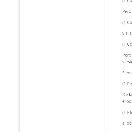
(1 Co
Pero
(1 Co
y si 
(1 Co
Pero 
serv
Siem
(1 Pe
De l
ellos
(1 Pe
al ob