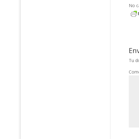
No c
En
Tu di
Come