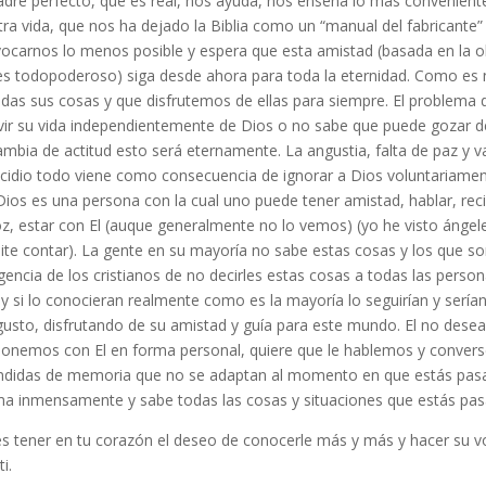
adre perfecto, que es real, nos ayuda, nos enseña lo más convenie
tra vida, que nos ha dejado la Biblia como un “manual del fabricant
vocarnos lo menos posible y espera que esta amistad (basada en la o
es todopoderoso) siga desde ahora para toda la eternidad. Como es
das sus cosas y que disfrutemos de ellas para siempre. El problema 
vir su vida independientemente de Dios o no sabe que puede gozar de a
mbia de actitud esto será eternamente. La angustia, falta de paz y v
uicidio todo viene como consecuencia de ignorar a Dios voluntariame
ios es una persona con la cual uno puede tener amistad, hablar, recib
oz, estar con El (auque generalmente no lo vemos) (yo he visto áng
ite contar). La gente en su mayoría no sabe estas cosas y los que so
gencia de los cristianos de no decirles estas cosas a todas las perso
 y si lo conocieran realmente como es la mayoría lo seguirían y serí
gusto, disfrutando de su amistad y guía para este mundo. El no dese
cionemos con El en forma personal, quiere que le hablemos y conver
ndidas de memoria que no se adaptan al momento en que estás pasan
ma inmensamente y sabe todas las cosas y situaciones que estás pasa
s tener en tu corazón el deseo de conocerle más y más y hacer su vol
i.