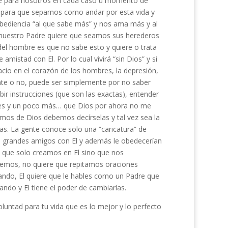
nte para nosotros en cada caso u momento de
e” para que sepamos como andar por esta vida y
bediencia “al que sabe más” y nos ama más y al
 nuestro Padre quiere que seamos sus herederos
del hombre es que no sabe esto y quiere o trata
mistad con El. Por lo cual vivirá “sin Dios” y si
acío en el corazón de los hombres, la depresión,
nte o no, puede ser simplemente por no saber
ir instrucciones (que son las exactas), entender
eles y un poco más… que Dios por ahora no me
mos de Dios debemos decírselas y tal vez sea la
nas. La gente conoce solo una “caricatura” de
an grandes amigos con El y además le obedecerían
a que solo creamos en El sino que nos
semos, no quiere que repitamos oraciones
do, El quiere que le hables como un Padre que
ndo y El tiene el poder de cambiarlas.
untad para tu vida que es lo mejor y lo perfecto