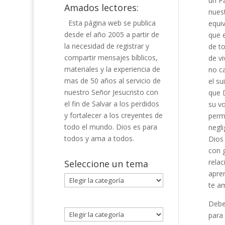
un P
Amados lectores:
nues
Esta página web se publica
equi
desde el año 2005 a partir de
que 
la necesidad de registrar y
de to
compartir mensajes bíblicos,
de vi
materiales y la experiencia de
no ca
mas de 50 años al servicio de
el s
nuestro Señor Jesucristo con
que D
el fin de Salvar a los perdidos
su v
y fortalecer a los creyentes de
perm
todo el mundo. Dios es para
negli
todos y ama a todos.
Dios
con 
rela
Seleccione un tema
apre
Seleccione
te a
un
tema
Debe
para t