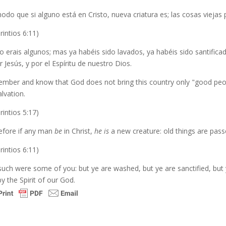
do que si alguno está en Cristo, nueva criatura es; las cosas viejas
rintios 6:11)
o erais algunos; mas ya habéis sido lavados, ya habéis sido santificad
 Jesús, y por el Espíritu de nuestro Dios.
mber and know that God does not bring this country only "good peop
alvation.
rintios 5:17)
efore if any man
be
in Christ,
he is
a new creature: old things are pass
rintios 6:11)
uch were some of you: but ye are washed, but ye are sanctified, but y
y the Spirit of our God.