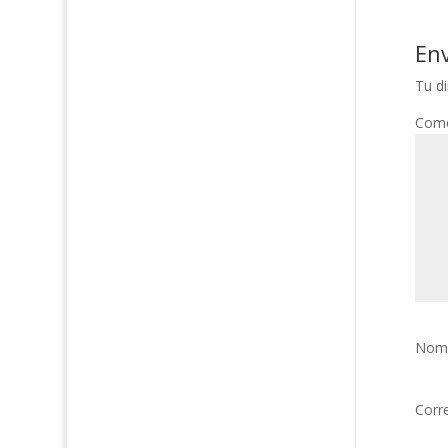
En
Tu di
Come
Nom
Corr