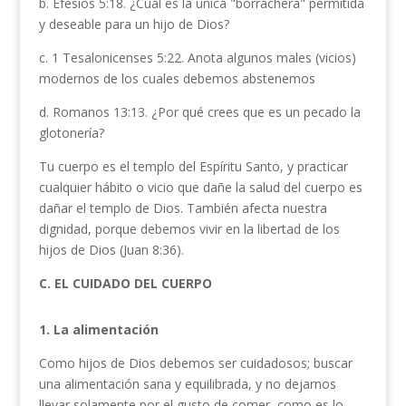
b. Efesios 5:18. ¿Cuál es la única "borrachera" permitida
y deseable para un hijo de Dios?
c. 1 Tesalonicenses 5:22. Anota algunos males (vicios)
modernos de los cuales debemos abstenemos
d. Romanos 13:13. ¿Por qué crees que es un pecado la
glotonería?
Tu cuerpo es el templo del Espíritu Santo, y practicar
cualquier hábito o vicio que dañe la salud del cuerpo es
dañar el templo de Dios. También afecta nuestra
dignidad, porque debemos vivir en la libertad de los
hijos de Dios (Juan 8:36).
C. EL CUIDADO DEL CUERPO
1. La alimentación
Como hijos de Dios debemos ser cuidadosos; buscar
una alimenta­ción sana y equilibrada, y no dejarnos
llevar solamente por el gusto de comer, como es lo