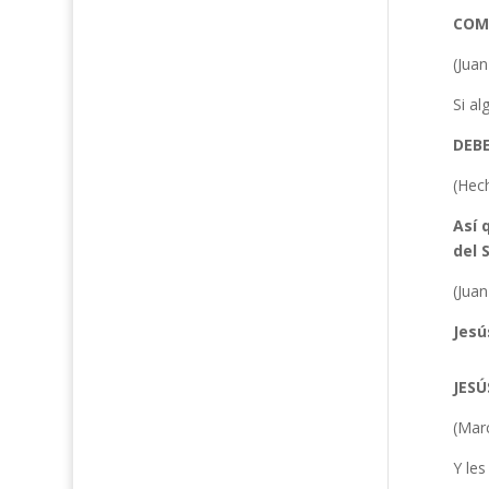
COMO
(Juan
Si al
DEBE
(Hec
Así 
del 
(Juan
Jesú
JESÚ
(Mar
Y les