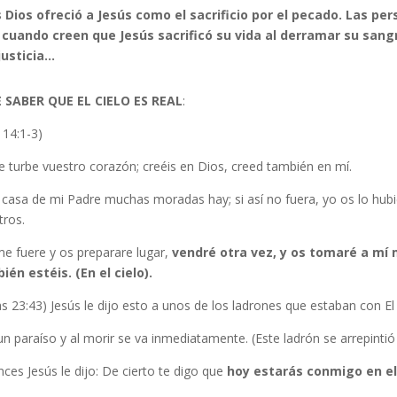
 Dios ofreció a Jesús como el sacrificio por el pecado. Las pe
 cuando creen que Jesús sacrificó su vida al derramar su sang
justicia…
 SABER QUE EL CIELO ES REAL
:
 14:1-3)
 turbe vuestro corazón; creéis en Dios, creed también en mí.
 casa de mi Padre muchas moradas hay; si así no fuera, yo os lo hubie
tros.
me fuere y os preparare lugar,
vendré otra vez, y os tomaré a mí
ién estéis. (En el cielo).
s 23:43) Jesús le dijo esto a unos de los ladrones que estaban con El 
n paraíso y al morir se va inmediatamente. (Este ladrón se arrepintió y 
ces Jesús le dijo: De cierto te digo que
hoy estarás conmigo en el