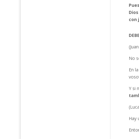
Pues
Dios
con 
DEBE
(Juan
No se
En la
voso
Y si 
tamb
(Luca
Hay u
Enton