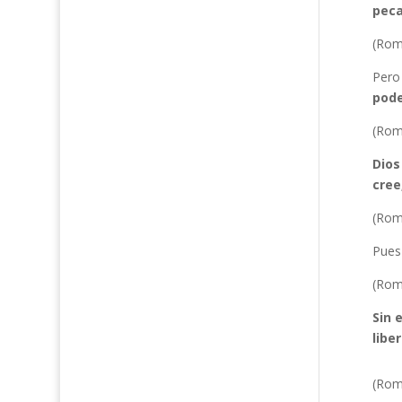
peca
(Rom
Pero
pode
(Rom
Dios
cree
(Rom
Pues
(Rom
Sin 
libe
(Rom