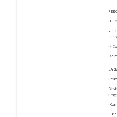
PERO
(1 Co
Y est
Señor
(2 Co
De mo
LA 
(Rom
Obvia
teng
(Rom
Pues 