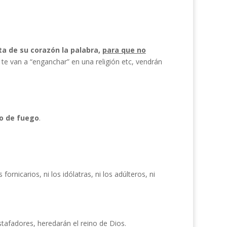
ita de su corazón la palabra,
para que no
e van a “enganchar” en una religión etc, vendrán
ago de fuego
.
ornicarios, ni los idólatras, ni los adúlteros, ni
 estafadores, heredarán el reino de Dios.