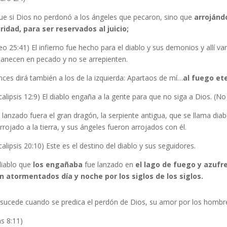
ue si Dios no perdonó a los ángeles que pecaron, sino que
arrojándo
ridad, para ser reservados al juicio;
o 25:41) El infierno fue hecho para el diablo y sus demonios y allí van
anecen en pecado y no se arrepienten.
ces dirá también a los de la izquierda: Apartaos de mí…
al fuego et
alipsis 12:9) El diablo engaña a la gente para que no siga a Dios. (No
 lanzado fuera el gran dragón, la serpiente antigua, que se llama diab
rrojado a la tierra, y sus ángeles fueron arrojados con él.
alipsis 20:10) Este es el destino del diablo y sus seguidores.
diablo que
los engañaba
fue lanzado en
el lago de fuego y azufre
n atormentados día y noche por los siglos de los siglos.
 sucede cuando se predica el perdón de Dios, su amor por los hombr
s 8:11)