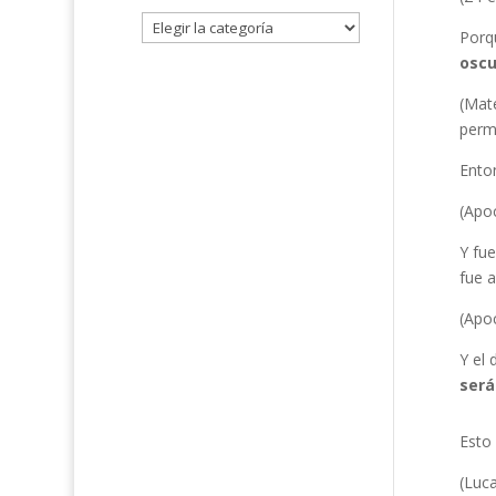
Porq
oscu
(Mate
perm
Enton
(Apoc
Y fue
fue a
(Apoc
Y el 
será
Esto
(Luca