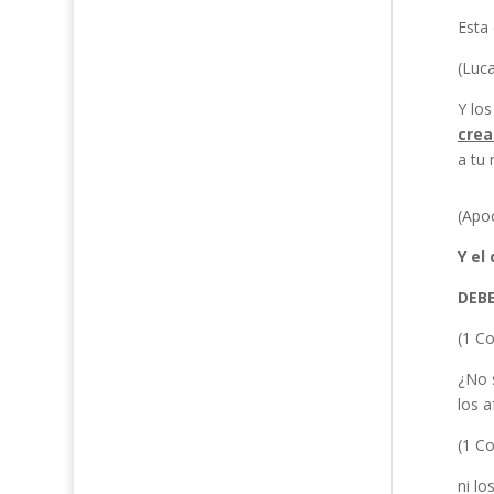
Esta 
(Luca
Y lo
crea
a tu 
(Apoc
Y el
DEBE
(1 Co
¿No s
los 
(1 Co
ni lo