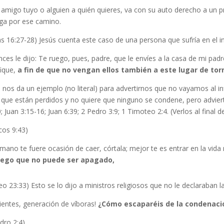
 amigo tuyo o alguien a quién quieres, va con su auto derecho a un pr
iga por ese camino.
s 16:27-28) Jesús cuenta este caso de una persona que sufría en el i
ces le dijo: Te ruego, pues, padre, que le envíes a la casa de mi pa
fique,
a fin de que no vengan ellos también a este lugar de
tor
 nos da un ejemplo (no literal) para advertirnos que no vayamos al in
 que están perdidos y no quiere que ninguno se condene, pero advierte
; Juan 3:15-16; Juan 6:39; 2 Pedro 3:9; 1 Timoteo 2:4. (Verlos al final de
cos 9:43)
 mano te fuere ocasión de caer, córtala; mejor te es entrar en la vi
uego que no puede ser apagado,
o 23:33) Esto se lo dijo a ministros religiosos que no le declaraban l
ientes, generación de víboras!
¿Cómo escaparéis de la condenació
dro 2:4)