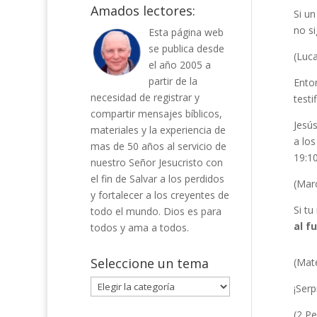
Amados lectores:
Si un
no s
Esta página web
se publica desde
(Luca
el año 2005 a
partir de la
Enton
necesidad de registrar y
testi
compartir mensajes bíblicos,
Jesús
materiales y la experiencia de
a los
mas de 50 años al servicio de
19:10
nuestro Señor Jesucristo con
el fin de Salvar a los perdidos
(Mar
y fortalecer a los creyentes de
Si tu
todo el mundo. Dios es para
al f
todos y ama a todos.
Seleccione un tema
(Mate
Seleccione
¡Serp
un
(2 Pe
tema