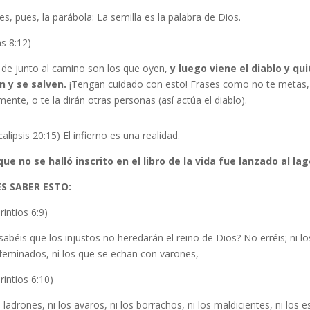
es, pues, la parábola: La semilla es la palabra de Dios.
s 8:12)
s de junto al camino son los que oyen,
y luego viene el diablo y qu
n y se salven
.
¡Tengan cuidado con esto! Frases como no te metas, t
mente, o te la dirán otras personas (así actúa el diablo).
alipsis 20:15) El infierno es una realidad.
 que no se halló inscrito en el libro de la vida fue lanzado al l
S SABER ESTO:
rintios 6:9)
abéis que los injustos no heredarán el reino de Dios? No erréis; ni los f
afeminados, ni los que se echan con varones,
rintios 6:10)
s ladrones, ni los avaros, ni los borrachos, ni los maldicientes, ni los