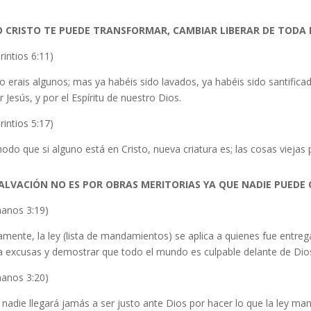
 CRISTO TE PUEDE TRANSFORMAR, CAMBIAR LIBERAR DE TODA L
rintios 6:11)
o erais algunos; mas ya habéis sido lavados, ya habéis sido santificad
 Jesús, y por el Espíritu de nuestro Dios.
rintios 5:17)
do que si alguno está en Cristo, nueva criatura es; las cosas viejas
SALVACIÓN NO ES POR OBRAS MERITORIAS YA QUE NADIE PUED
anos 3:19)
mente, la ley (lista de mandamientos) se aplica a quienes fue entreg
a excusas y demostrar que todo el mundo es culpable delante de Dio
anos 3:20)
nadie llegará jamás a ser justo ante Dios por hacer lo que la ley ma