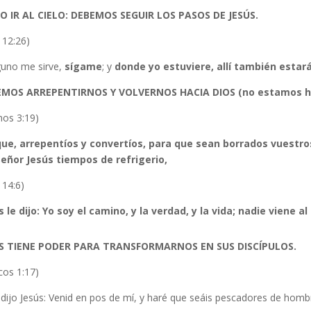
 IR AL CIELO: DEBEMOS SEGUIR LOS PASOS DE JESÚS.
 12:26)
guno me sirve,
sígame
; y
donde yo estuviere, allí también estará
MOS ARREPENTIRNOS Y VOLVERNOS HACIA DIOS (no estamos habl
hos 3:19)
que, arrepentíos y convertíos, para que sean borrados vuestr
Señor Jesús tiempos de refrigerio,
 14:6)
s le dijo: Yo soy el camino, y la verdad, y la vida; nadie viene al
S TIENE PODER PARA TRANSFORMARNOS EN SUS DISCÍPULOS.
cos 1:17)
 dijo Jesús: Venid en pos de mí, y haré que seáis pescadores de homb