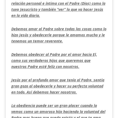
relación personal e íntima con el Padre (Dios) como la
tuvo Jesucristo y también “ver” lo que va hacer Jesús
en la vida diaria.
Debemos amar al Padre sobre todas las cosas como lo
hizo Jesús y obedecerle porque le amamos mucho y le
tenemos un temor reverente.
Debemos obedecer al Padre por el amor hacia El,
como sus verdaderos hijos que queremos que
nuestros Padre esté feliz con nosotros.
Jesús por el profundo amor que tenía al Padre, sentía
gran gozo al obedecerle y hacer su perfecta voluntad
en todo. Así debemos hacer nosotros.
La obediencia puede ser un gran placer cuando la
vemos como un amoroso hijo haciendo la voluntad del
Padre mas bueno que pueda existir y el que te ama