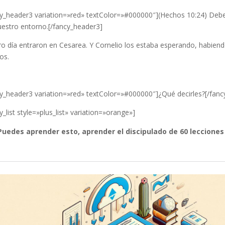
cy_header3 variation=»red» textColor=»#000000″](Hechos 10:24) Deb
uestro entorno.[/fancy_header3]
tro día entraron en Cesarea. Y Cornelio los estaba esperando, habie
os.
cy_header3 variation=»red» textColor=»#000000″]¿Qué decirles?[/fan
y_list style=»plus_list» variation=»orange»]
Puedes aprender esto, aprender el discipulado de 60 lecciones