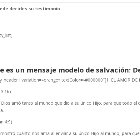
ede decirles su testimonio
cy_list]
te es un mensaje modelo de salvación: D
cy_header1 variation=»orange» textColor=»#000000″]1. EL AMOR D
 3:16)
Dios amó tanto al mundo que dio a su único Hijo, para que todo el qu
a.
an 4:9)
 mostró cuánto nos ama al enviar a su único Hijo al mundo, para que