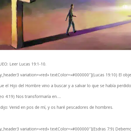
EO: Leer Lucas 19:1-10.
y_header3 variation=»red» textColor=»#000000″](Lucas 19:10) El objet
e el Hijo del Hombre vino a buscar y a salvar lo que se había perdido
eo 4:19) Nos transformaría en….
 dijo: Venid en pos de mí, y os haré pescadores de hombres.
cy_header3 variation=»red» textColor=»#000000″](Esdras 7:9) Debemos