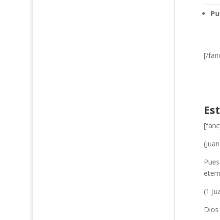
Pu
[/fan
Es
[fan
(Juan
Pues 
etern
(1 Ju
Dios