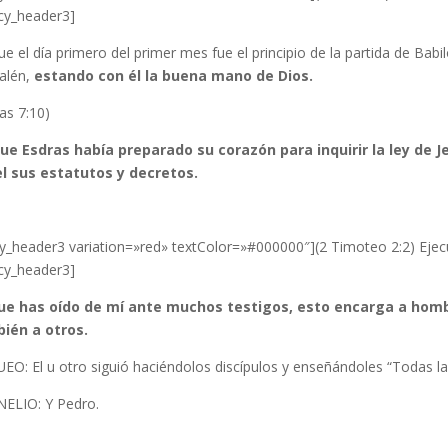
ncy_header3]
e el día primero del primer mes fue el principio de la partida de Babil
salén,
estando con él la buena mano de Dios.
as 7:10)
ue Esdras había preparado su corazón para inquirir la ley de J
el sus estatutos y decretos.
cy_header3 variation=»red» textColor=»#000000″](2 Timoteo 2:2) Ejec
ncy_header3]
ue has oído de mí ante muchos testigos, esto encarga a homb
ién a otros.
EO: El u otro siguió haciéndolos discípulos y enseñándoles “Todas 
ELIO: Y Pedro.