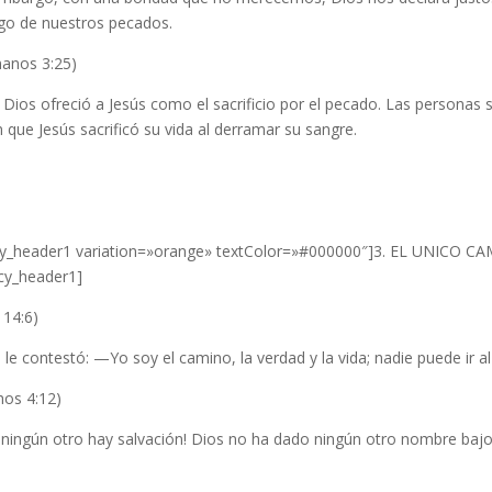
igo de nuestros pecados.
anos 3:25)
Dios ofreció a Jesús como el sacrificio por el pecado. Las personas 
 que Jesús sacrificó su vida al derramar su sangre.
cy_header1 variation=»orange» textColor=»#000000″]3. EL UNICO 
ncy_header1]
 14:6)
 le contestó: —Yo soy el camino, la verdad y la vida; nadie puede ir a
hos 4:12)
 ningún otro hay salvación! Dios no ha dado ningún otro nombre bajo 