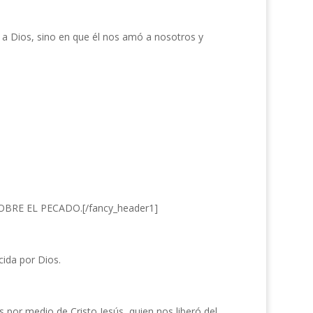
a Dios, sino en que él nos amó a nosotros y
SOBRE EL PECADO.[/fancy_header1]
ida por Dios.
or medio de Cristo Jesús, quien nos liberó del