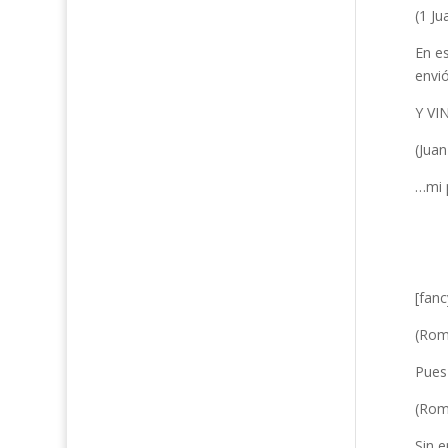
(1 Ju
En e
envió
Y VI
(Juan
…mi 
[fan
(Rom
Pues
(Rom
Sin 