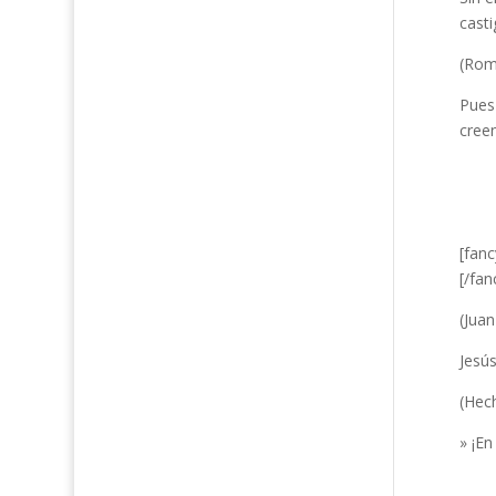
cast
(Rom
Pues 
creen
[fan
[/fa
(Juan
Jesús
(Hec
» ¡En