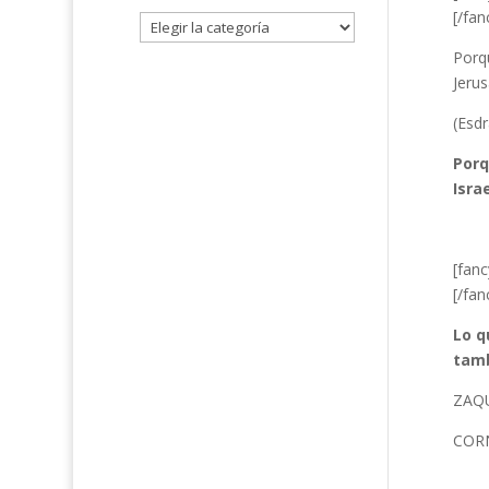
[/fa
Porqu
Jeru
(Esdr
Porq
Isra
[fan
[/fa
Lo q
tamb
ZAQU
CORN