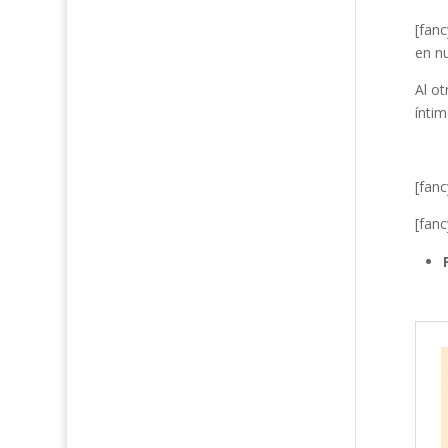
[fan
en n
Al o
íntim
[fan
[fanc