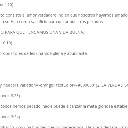
an 4:10)
sto consiste el amor verdadero: no en que nosotros hayamos amado 
 a su Hijo como sacrificio para quitar nuestros pecados.
NO PARA QUE TENGAMOS UNA VIDA BUENA.
 10:10)
propósito es darles una vida plena y abundante.
cy_header1 variation=»orange» textColor=»#000000″]2. LA VERDAD 
anos 3:23)
 todos hemos pecado; nadie puede alcanzar la meta gloriosa establec
anos 3:24)
embargo, con una bondad que no merecemos, Dios nos declara justos p