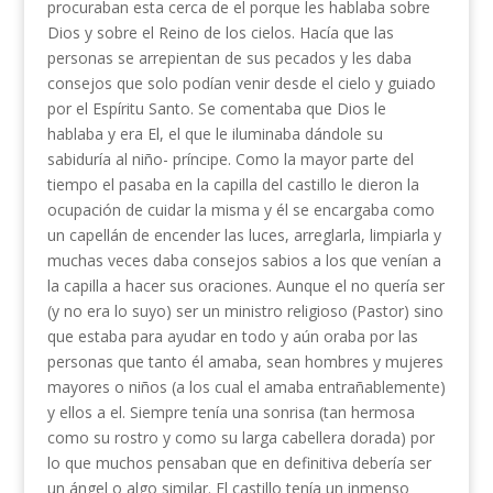
procuraban esta cerca de el porque les hablaba sobre
Dios y sobre el Reino de los cielos. Hacía que las
personas se arrepientan de sus pecados y les daba
consejos que solo podían venir desde el cielo y guiado
por el Espíritu Santo. Se comentaba que Dios le
hablaba y era El, el que le iluminaba dándole su
sabiduría al niño- príncipe. Como la mayor parte del
tiempo el pasaba en la capilla del castillo le dieron la
ocupación de cuidar la misma y él se encargaba como
un capellán de encender las luces, arreglarla, limpiarla y
muchas veces daba consejos sabios a los que venían a
la capilla a hacer sus oraciones. Aunque el no quería ser
(y no era lo suyo) ser un ministro religioso (Pastor) sino
que estaba para ayudar en todo y aún oraba por las
personas que tanto él amaba, sean hombres y mujeres
mayores o niños (a los cual el amaba entrañablemente)
y ellos a el. Siempre tenía una sonrisa (tan hermosa
como su rostro y como su larga cabellera dorada) por
lo que muchos pensaban que en definitiva debería ser
un ángel o algo similar. El castillo tenía un inmenso