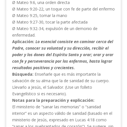
Ø Mateo 9:6, una orden directa
Ø Mateo 9:20-22, un toque con fe de parte del enfermo
Ø Mateo 9:25, tomar la mano
Ø Mateo 9:27-30, tocar la parte afectada
Ø Mateo 9:32-34, expulsión de un demonio de
enfermedad.
Aplicación:
Lo esencial consiste en caminar cerca del
Padre, conocer su voluntad y su dirección, recibir el
poder y los dones del Espíritu Santo y orar; orar y orar
con fe y perseverancia por los enfermos, hasta lograr
resultados positivos y crecientes.
Búsqueda:
Enseñarle que es más importante la
salvación de su alma que la de sanidad de su cuerpo.
Llevarlo a Jesús, el Salvador. (Use un folleto
Evangelístico si es necesario).
Notas para la preparación y explicación:
El ministerio de “sanar las memorias” o “sanidad
interior” es un aspecto válido de sanidad (basado en el
ministerio de Jesús, expresado en Lucas 4:18 como
“sanar a los quebrantados de corazón”). Se sugiere, sin