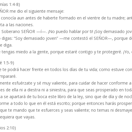
mías 1:4-8)
EÑOR me dio el siguiente mensaje:
conocía aun antes de haberte formado en el vientre de tu madre; ant
ta a las naciones.
Soberano SEÑOR —í—. ¡No puedo hablar por ti! ¡Soy demasiado jov
digas: “Soy demasiado joven” —me contestó el SEÑOR—, porque debe
e diga.
 tengas miedo a la gente, porque estaré contigo y te protegeré. ¡Yo,
é 1:5-9)
 te podrá hacer frente en todos los días de tu vida; como estuve con 
mpararé.
mente esfuérzate y sé muy valiente, para cuidar de hacer conforme a 
es de ella ni a diestra ni a siniestra, para que seas prosperado en t
 se apartará de tu boca este libro de la ley, sino que de día y de n
rme a todo lo que en él está escrito; porque entonces harás prospera
 que te mando que te esfuerces y seas valiente; no temas ni desmaye
equiera que vayas.
ios 2:10)