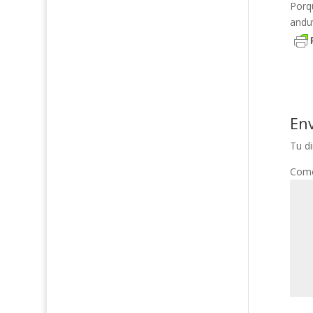
Porq
andu
En
Tu di
Come