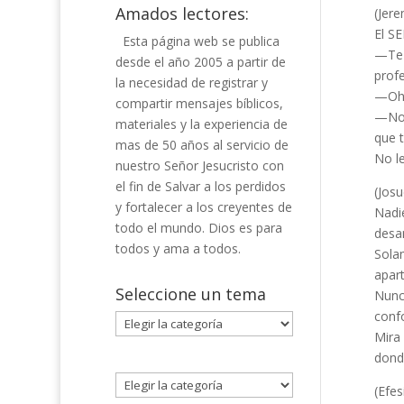
Amados lectores:
(Jere
El S
Esta página web se publica
—Te 
desde el año 2005 a partir de
profe
la necesidad de registrar y
—Oh 
compartir mensajes bíblicos,
—No 
materiales y la experiencia de
que t
mas de 50 años al servicio de
No le
nuestro Señor Jesucristo con
el fin de Salvar a los perdidos
(Josu
y fortalecer a los creyentes de
Nadie
todo el mundo. Dios es para
desa
todos y ama a todos.
Sola
apart
Seleccione un tema
Nunca
confo
Seleccione
Mira
un
dond
tema
(Efes