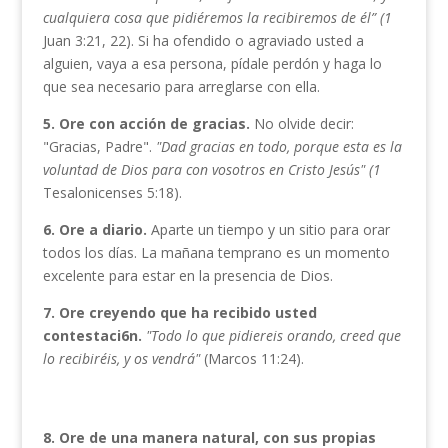
cualquiera cosa que
pidiéremos la recibiremos de él” (1
Juan 3:21, 22). Si ha ofendido o agraviado usted a
alguien, vaya a esa persona, pídale perdón y haga lo
que sea necesario para arreglarse con ella.
5. Ore con acción de gracias.
No olvide decir:
"Gracias, Padre".
"Dad gracias en todo, porque esta es la
voluntad
de Dios para con vosotros en Cristo Jesús" (1
Tesaloni­censes 5:18).
6. Ore a diario.
Aparte un tiempo y un sitio para orar
todos los días. La mañana temprano es un momento
excelente para estar en la presencia de Dios.
7.
Ore creyendo que ha recibido usted
contestaci6n.
"Todo
lo que pidiereis orando, creed que
lo recibiréis, y os ven­
drá"
(Marcos 11:24).
8. Ore de una manera natural, con sus propias