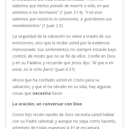
sabemos que
hemos pasado de muerte a vida, en que
amamos a los her­
manos"
(1 Juan 3:14).
"Y
en esto
sabemos que nosotros le
conocemos, si guardamos sus
mandamientos"
(1 Juan 2:3) .
La seguridad de la salvación no viene a través de sus
emociones; sino que la recibe usted por la evidencia
mencionada. Sus senti­mientos no siempre estarán bajo
control, de modo que no se fíe de ellos. Confíe en Dios
y en su Palabra; y recuerde que Jesús dijo:
"Al que a mi
viene, no le echo fuera"
(Juan 6:37).
Ahora que ha confiado usted en Cristo para su
salvación, y que el ha obrado en su vida, hay algunas
cosas que
necesita
hacer:
La oración, un conversar con Dios
Como hijo recién nacido de Dios necesita usted hablar
con su Padre celestial; y aunque no sepa como hacerlo,
¡inténtelo de todas maneras! A é1 le encantará