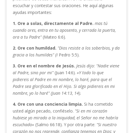
escuchar y contestar sus oraciones. He aquí algunas
ayudas importantes:
1. Ore a solas, directamente al Padre.
mas tú
cuando ores,
entra en tu aposento, y cerrada la puerta,
ora a tu Padre"
(Mateo 6:6).
2. Ore con humildad.
"Dios resiste a los soberbios, y da
gracia a los humildes" (I
Pedro 5:5).
3. Ore en el nombre de Jesús.
Jesús dijo: "Nadie viene
al Padre, sino por mi"
(Juan 14:6).
»Y
todo lo que
pidiereis
al Padre en mi nombre, lo haré, para que el
Padre sea
glorificado en el Hijo. Si algo pidiereis en mi
nombre, yo
lo haré" (Juan 14:13, 14).
4. Ore con una conciencia limpia.
Si ha cometido
usted algún pecado, confiéselo.
"Si
en mi corazón
hubiese yo mirado
a la iniquidad, el Señor no me habría
escuchado»
(Salmo 66:18). Y por otra parte:
"Si
nuestro
corazón no nos re­
prende, confianza tenemos en Dios; y