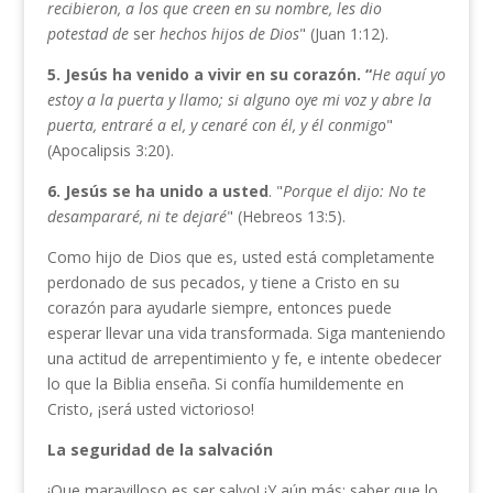
recibie­
ron, a los que creen en su nombre, les dio
potestad de
ser
hechos hijos de Dios
" (Juan 1:12).
5. Jesús ha venido a vivir en su corazón. “
He aquí yo
estoy a la puerta y llamo; si alguno oye mi voz y abre la
puerta, entraré a el, y cenaré con él, y él conmigo
"
(Apocalipsis 3:20).
6. Jesús se ha unido
a
usted
. "
Porque el dijo: No te
desam­pararé, ni te dejaré
" (Hebreos 13:5).
Como hijo de Dios que es, usted está completamente
perdonado de sus pecados, y tiene a Cristo en su
corazón para ayudarle siempre, entonces puede
esperar llevar una vida transformada. Siga manteniendo
una actitud de arrepentimiento y fe, e intente obedecer
lo que la Biblia enseña. Si confía humildemente en
Cristo, ¡será usted victorioso!
La seguridad de la salvación
¡Que maravilloso es ser salvo! ¡Y aún más: saber que lo