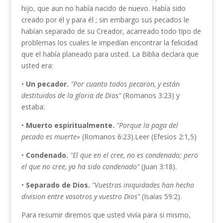
hijo, que aun no había nacido de nuevo. Había sido
creado por él y para él ; sin embargo sus pecados le
habían separado de su Creador, acarreado todo tipo de
problemas los cuales le impedían encontrar la felicidad
que el había planeado para usted. La Biblia declara que
usted era:
•
Un pecador.
"Por cuanto todos pecaron, y están
destituidos
de la gloria de Dios"
(Romanos 3:23) y
estaba:
•
Muerto espiritualmente.
"Porque la paga del
pecado es
muerte»
(Romanos 6:23).Leer (Efesios 2:1,5)
•
Condenado.
"El
que en el
cree, no es condenado; pero
el
que no cree, ya ha sido condenado"
(Juan 3:18).
•
Separado de Dios.
"Vuestras iniquidades han hecho
division
entre vosotros y vuestro Dios"
(Isaías 59:2).
Para resumir diremos que usted vivía para si mismo,