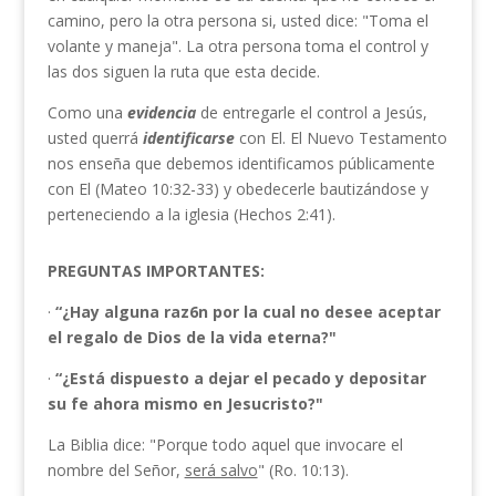
camino, pero la otra persona si, usted dice: "Toma el
volante y maneja". La otra persona toma el control y
las dos siguen la ruta que esta decide.
Como una
evidencia
de entregarle el control a Jesús,
usted querrá
identificarse
con El. El Nuevo Testamento
nos enseña que debemos identificamos públicamente
con El (Mateo 10:32-33) y obedecerle bautizándose y
perteneciendo a la iglesia (Hechos 2:41).
PREGUNTAS IMPORTANTES:
·
“¿Hay alguna raz6n por la cual no desee aceptar
el regalo de
Dios de la vida eterna?"
·
“¿Está dispuesto a dejar el pecado y depositar
su fe ahora m
ismo
en
Jesucristo?"
La Biblia dice: "Porque todo aquel que invocare el
nombre del Señor,
será salvo
" (Ro. 10:13).