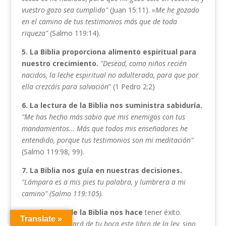
vuestro
gozo sea cumplido"
(Juan 15:11).
»Me he gozado
en el ca­
mino de tus testimonios más que de toda
riqueza"
(Salmo 119:14).
5. La Biblia proporciona alimento espiritual para
nuestro crecimiento.
"Desead, como niños recién
na
cidos,
la leche espiritual no adulterada, para que por
ella crezcáis para salvación
” (1 Pedro 2:2)
6.
La lectura de la Biblia nos suministra sabiduría.
"Me has
hecho más sabio que mis enemigos con tus
mandamien­
tos… Más que todos mis enseñadores he
entendido, porque
tus testimonios son mi meditación"
(Salmo 119:98, 99).
7. La Biblia nos guía en nuestras decisiones.
"Lámpara es a mis pies tu palabra, y lumbrera a mi
camino" (Salmo 119:105).
8. La lectura de la Biblia nos hace
tener éxito.
Translate »
"Nunca se
apartará de tu boca este libro de la ley, sino