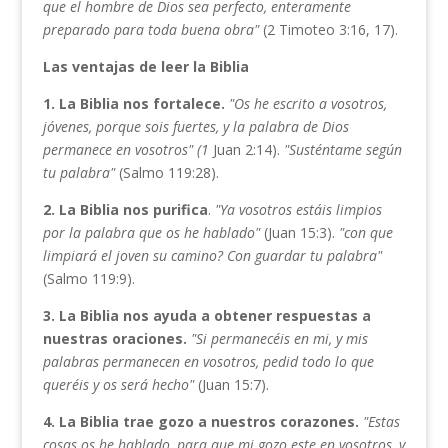
que el hombre de Dios sea perfecto, enteramente
preparado para toda buena
obra"
(2 Timoteo 3:16, 17).
Las ventajas de leer la Biblia
1. La Biblia nos fortalece.
"Os he escrito a vosotros,
jóvenes,
porque sois fuertes, y la palabra de Dios
permanece en vo­
sotros" (1
Juan 2:14).
"Susténtame según
tu palabra"
(Salmo 119:28).
2. La Biblia nos
purifica
.
"Ya vosotros estáis limpios
por la
palabra que os he hablado"
(Juan 15:3).
"con que
limpiará
el joven su camino? Con guardar tu palabra"
(Salmo 119:9).
3. La Biblia nos ayuda a obtener respuestas a
nuestras ora­ciones.
"Si
permanecéis en mi, y mis
palabras permanecen
en vosotros, pedid todo lo que
queréis y os será hecho"
(Juan 15:7).
4. La Biblia trae gozo a nuestros corazones.
"Estas
cosas os
he hablado, para que mi gozo este en vosotros, y