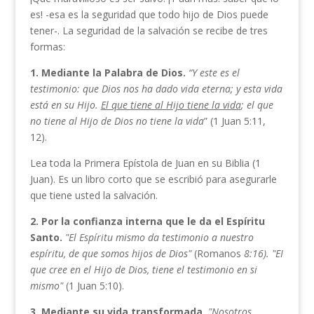
es! -esa es la seguridad que todo hijo de Dios puede
tener-. La seguridad de la salvación se recibe de tres
formas:
1. Mediante la Palabra de Dios.
“Y este es el
testimonio: que Dios nos ha dado vida eterna; y esta vida
está en su Hijo.
El que tiene al Hijo tiene la vida
; el que
no tiene al Hijo de Dios no tiene la vida
” (1 Juan 5:11,
12).
Lea toda la Primera Epístola de Juan en su Biblia (1
Juan). Es un libro corto que se escribió para asegurarle
que tiene usted la salvación.
2.
Por la confianza interna que le da el Espíritu
Santo.
"El
Espíritu mismo da testimonio a nuestro
espíritu, de que so­
mos hijos de Dios"
(Romanos
8:16). "EI
que cree en el Hijo
de Dios, tiene el testimonio en si
mismo"
(1 Juan 5:10).
3. Mediante su vida transformada.
"Nosotros