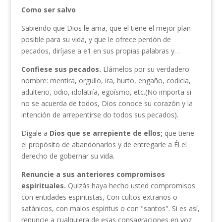
Como ser salvo
Sabiendo que Dios le ama, que el tiene el mejor plan
posible para su vida, y que le ofrece perdón de
pecados, diríjase a e1 en sus propias palabras y…
Confiese sus pecados.
Llámelos por su verdadero
nombre: men­tira, orgullo, ira, hurto, engaño, codicia,
adulterio, odio, idolatría, egoísmo, etc.(No importa si
no se acuerda de todos, Dios conoce su corazón y la
intención de arrepentirse do todos sus pecados).
Dígale a
Dios que se arrepiente de ellos;
que tiene
el propósito de abandonarlos y de entregarle a Él el
derecho de gobernar su vida.
Renuncie
a
sus anteriores compromisos
espirituales.
Quizás haya hecho usted compromisos
con entidades espiritistas, Con cultos extraños o
satánicos, con ma­los espíritus o con "santos". Si es así,
renuncie a cualquiera de esas consagraciones en voz