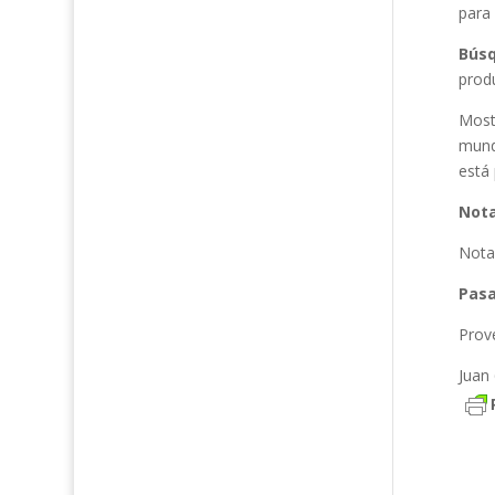
para
Bús
produ
Mostr
mundo
está 
Nota
Nota
Pasa
Prov
Juan 