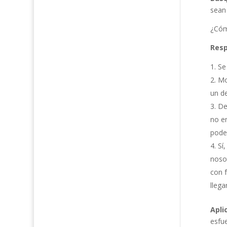
sean
¿Cóm
Resp
Se
Mo
un d
De
no e
poder
Sí
noso
con f
llega
Apli
esfu