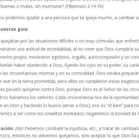
 buenas o malas, sin murmurar? (Filipenses 2:14-16)
o podemos ayudar a una persona que se queja mucho, a cambiar su a
uestas guía:
 quejaban por las situaciones difíciles o no muy cómodas que enfren
straron una actitud de incredulidad, al no creer que Dios cumplirí
erecho propio; mostraron egoísmo, orgullo, autocompasión y un cora
berían haber obedecido a Dios, fijando los ojos en su poder, su caráct
n las circunstancias mismas y en su comodidad. Dios estaba preparán
 vivir en la tierra prometida, pero ellos no cumplieron estas exigenci
, es pecado quejarse contra Dios, porque Dios es el Señor de las cir
tros fuéramos los señores. Cada circunstancia nos da la oportunidad
e en Dios y haciendo lo bueno (amar a Dios); eso es “el bien” para no
remos a ser como los israelitas incrédulos; negaremos la bondad de D
cación:
¡No! Debemos combatir la injusticia, etc., y tratar de cambiarl
erzos, entonces no debemos quejarnos, sino aceptar lo que Dios ha p