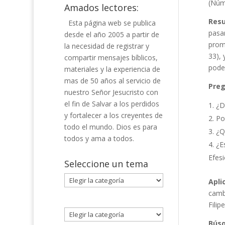
(Núm
Amados lectores:
Res
Esta página web se publica
pasar
desde el año 2005 a partir de
prom
la necesidad de registrar y
33),
compartir mensajes bíblicos,
poder
materiales y la experiencia de
mas de 50 años al servicio de
Preg
nuestro Señor Jesucristo con
el fin de Salvar a los perdidos
¿D
y fortalecer a los creyentes de
Po
todo el mundo. Dios es para
¿Q
todos y ama a todos.
¿E
Efesi
Seleccione un tema
Seleccione
Apli
un
cambi
tema
Filip
Bús