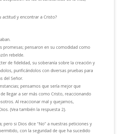
ctitud y encontrar a Cristo?
taban.
a sus promesas; pensaron en su comodidad como
zón rebelde.
er de fidelidad, su soberanía sobre la creación y
dolos, purificándolos con diversas pruebas para
as del Señor.
cunstancias; pensamos que sería mejor que
 de llegar a ser más como Cristo, reaccionando
sotros. Al reaccionar mal y quejarnos,
ios. (Vea también la respuesta 2).
a; pero si Dios dice “No” a nuestras peticiones y
ermitido, con la seguridad de que ha sucedido