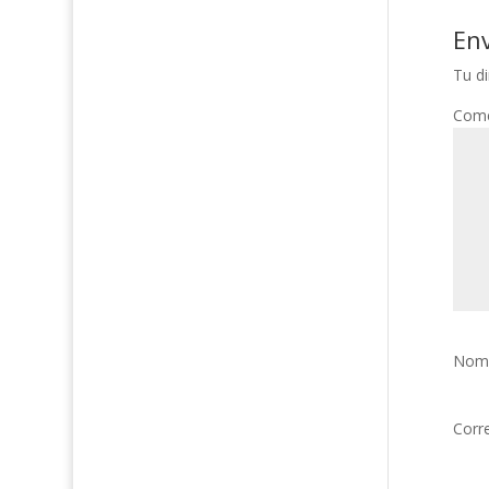
En
Tu di
Come
Nom
Corr