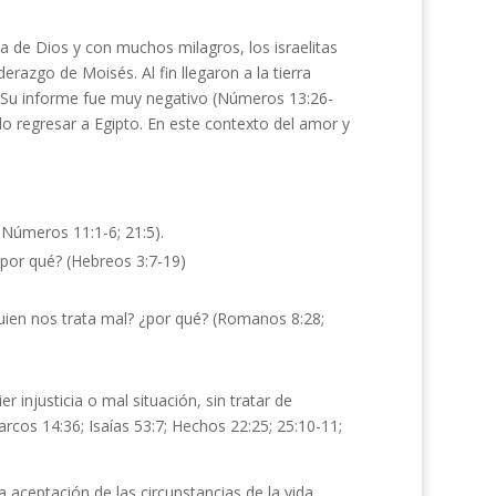
a de Dios y con muchos milagros, los israelitas
erazgo de Moisés. Al fin llegaron a la tierra
 Su informe fue muy negativo (Números 13:26-
o regresar a Egipto. En este contexto del amor y
 Números 11:1-6; 21:5).
¿por qué? (Hebreos 3:7-19)
guien nos trata mal? ¿por qué? (Romanos 8:28;
 injusticia o mal situación, sin tratar de
cos 14:36; Isaías 53:7; Hechos 22:25; 25:10-11;
aceptación de las circunstancias de la vida,