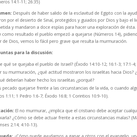
eros 14:1-11; 26:35)
umen:
Después de haber salido de la esclavitud de Egipto con la ayud
on por el desierto de Sinaí, protegidos y guiados por Dios y bajo el lid
etida y mandaron a doce espías para hacer una exploración de ésta.
 y como resultado el pueblo empezó a quejarse (Números 14), pidiend
 de Dios, vemos lo fácil pero grave que resulta la murmuración.
untas para la discusión:
e qué se quejaba el pueblo de Israel? (Éxodo 14:10-12; 16:1-3; 17:1-4;
r su murmuración, ¿qué actitud mostraron los israelitas hacia Dios? 
ué deberían haber hecho los israelitas ¿porqué?
s pecado quejarse frente a las circunstancias de la vida, o cuando al
os 1:11; 1 Pedro 1:6-7; Éxodo 16:8; 1 Corintios 10:9-10).
cación:
El no murmurar, ¿implica que el cristiano debe aceptar cualquier
arla? ¿Cómo se debe actuar frente a estas circunstancias malas? (Mar
enses 2:14; 4:10-13).
queda:
¿Cómo puede ayudarnos a ganar a otros con el evangelio, una 