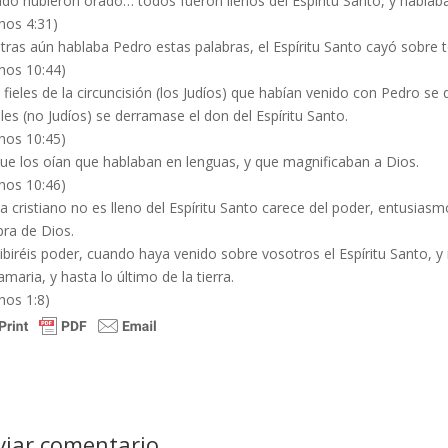
do hubieron orado… todos fueron llenos del Espíritu Santo, y hablab
hos 4:31)
tras aún hablaba Pedro estas palabras, el Espíritu Santo cayó sobre t
hos 10:44)
s fieles de la circuncisión (los Judíos) que habían venido con Pedro s
iles (no Judíos) se derramase el don del Espíritu Santo.
hos 10:45)
ue los oían que hablaban en lenguas, y que magnificaban a Dios.
hos 10:46)
na cristiano no es lleno del Espíritu Santo carece del poder, entusiasmo
bra de Dios.
ibiréis poder, cuando haya venido sobre vosotros el Espíritu Santo, y 
maria, y hasta lo último de la tierra.
hos 1:8)
viar comentario