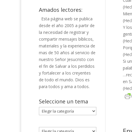
Cuan
(Hec
Amados lectores:
Mien
Esta página web se publica
(Hec
desde el año 2005 a partir de
Y lo
la necesidad de registrar y
gent
compartir mensajes bíblicos,
(Hec
materiales y la experiencia de
Porq
mas de 50 años al servicio de
(Hec
nuestro Señor Jesucristo con
Si u
el fin de Salvar a los perdidos
pala
y fortalecer a los creyentes
…rec
de todo el mundo. Dios es
en Sa
para todos y ama a todos.
(Hec
Seleccione un tema
Seleccione
un
tema
En