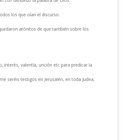
an con denuedo la palabra de Dios.
odos los que oían el discurso.
e quedaron atónitos de que también sobre los
, interés, valentía, unción etc para predicar la
me seréis testigos en Jerusalén, en toda Judea,