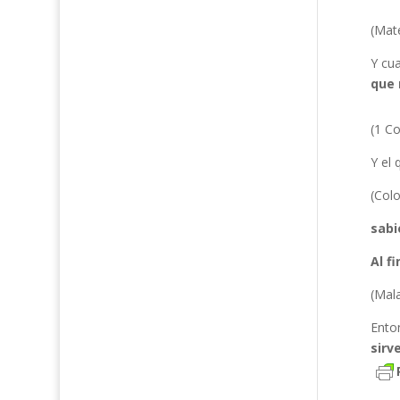
(Mat
Y cu
que 
(1 Co
Y el
(Col
sabi
Al f
(Mala
Ento
sirve