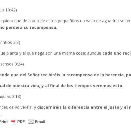
eo 10:42)
alquiera que dé a uno de estos pequeñitos un vaso de agua fría solam
no perderá su recompensa.
rintios 3:8)
 que planta y el que riega son una misma cosa; aunque
cada uno rec
osenses 3:24)
endo que del Señor recibiréis la recompensa de la herencia, po
inal de nuestra vida, y al final de los tiempos veremos esto.
quías 3:18)
nces os volveréis, y
discerniréis la diferencia entre el justo y el 
.