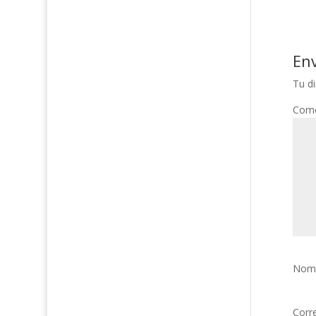
En
Tu di
Come
Nom
Corr