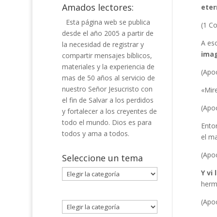
Amados lectores:
eter
Esta página web se publica
(1 Co
desde el año 2005 a partir de
A eso
la necesidad de registrar y
imag
compartir mensajes bíblicos,
materiales y la experiencia de
(Apoc
mas de 50 años al servicio de
nuestro Señor Jesucristo con
«Mir
el fin de Salvar a los perdidos
(Apoc
y fortalecer a los creyentes de
todo el mundo. Dios es para
Ento
todos y ama a todos.
el ma
(Apoc
Seleccione un tema
Seleccione
Y vi
un
herm
tema
(Apoc