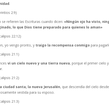
nidad
.
rintios 2:9)
 se refieren las Escrituras cuando dicen:
«Ningún ojo ha visto, ni
inado, lo que Dios tiene preparado para quienes lo aman»
alipsis 22:12)
en, yo vengo pronto, y
traigo la recompensa conmigo
para pagarl
alipsis 21:1)
nces
vi un cielo nuevo y una tierra nueva
, porque el primer cielo 
r.
alipsis 21:2)
 la ciudad santa, la nueva Jerusalén
, que descendía del cielo desd
osamente vestida para su esposo.
alipsis 21:3)