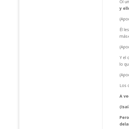
Oí un
y el
(Apoc
Él le
más»
(Apoc
Y el 
lo qu
(Apoc
Los q
A ve
(Isaí
Pero
dela