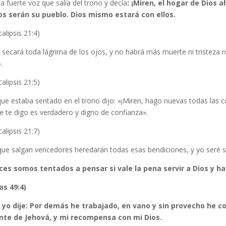
a fuerte voz que salía del trono y decía
: ¡Miren, el hogar de Dios a
los serán su pueblo. Dios mismo estará con ellos.
alipsis 21:4)
s secará toda lágrima de los ojos, y no habrá más muerte ni tristeza n
.
alipsis 21:5)
que estaba sentado en el trono dijo: «¡Miren, hago nuevas todas las c
e te digo es verdadero y digno de confianza».
alipsis 21:7)
ue salgan vencedores heredarán todas esas bendiciones, y yo seré su 
ces somos tentados a pensar si vale la pena servir a Dios y hac
as 49:4)
 yo dije: Por demás he trabajado, en vano y sin provecho he 
nte de Jehová, y mi recompensa con mi Dios.