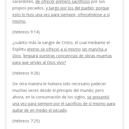
sacerdotes,
de ofrecer primero sacrificios
por sus
propios pecados,
y luego por los del pueblo; porque
esto lo hizo una vez para siempre, ofreciéndose a sí
mismo.
(Hebreos 9:14)
¿cuánto más la sangre de Cristo, el cual mediante el
Espíritu
eterno se ofreció a sí mismo
sin mancha a
Dios
,
limpiará vuestras conciencias de obras muertas
para que sirváis al Dios vivo?
(Hebreos 9:26)
De otra manera le hubiera sido necesario padecer
muchas veces desde el principio del mundo; pero
ahora, en la consumación de los siglos,
se presentó
una vez para siempre por el sacrificio de sí mismo para
quitar de en medio el pecado
.
(Hebreos 7:25)