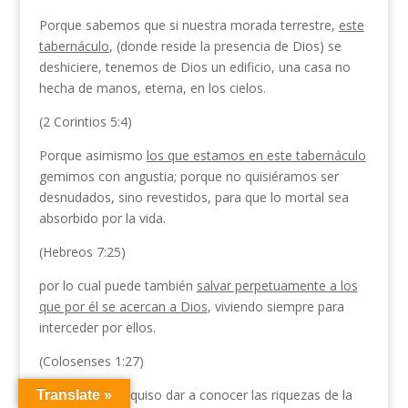
Porque sabemos que si nuestra morada terrestre,
este
tabernáculo
, (donde reside la presencia de Dios) se
deshiciere, tenemos de Dios un edificio, una casa no
hecha de manos, eterna, en los cielos.
(2 Corintios 5:4)
Porque asimismo
los que estamos en este tabernáculo
gemimos con angustia; porque no quisiéramos ser
desnudados, sino revestidos, para que lo mortal sea
absorbido por la vida.
(Hebreos 7:25)
por lo cual puede también
salvar perpetuamente a los
que por él se acercan a Dios
, viviendo siempre para
interceder por ellos.
(Colosenses 1:27)
a quienes Dios quiso dar a conocer las riquezas de la
Translate »