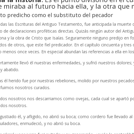
 miraba al futuro hacia ella, y la otra que 
sto predicho como el substituto del pecador
das las Escrituras del Antiguo Testamento, fue anticipada la muerte d
o de declaraciones proféticas directas. Quizás ningún autor del Anti
ona y la obra de Cristo que Isaías. Seguramente ninguno predijo en f
os de otros, que este fiel predicador. En el capítulo cincuenta y tres
o menos once veces. En especial abundan las referencias a ella en los
ertamente llevó él nuestras enfermedades, y sufrió nuestros dolores;
y abatido.
s él herido fue por nuestras rebeliones, molido por nuestros pecados;
a fuimos nosotros curados.
odos nosotros nos descarriamos como ovejas, cada cual se apartó po
odos nosotros.
gustiado él, y afligido, no abrió su boca; como cordero fue llevado 
uiladores, enmudeció, y no abrió su boca.