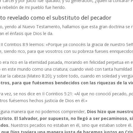
r cárcel y por juicio fue’ quitado; y su generación, ¿quién la contará? 
a rebelión de mi pueblo fue herido.
sto revelado como el substituto del pecador
o, yendo al Nuevo Testamento, hallamos que esta gran doctrina se re
an el énfasis que Dios le da.
 II Corintios 8:9 leemos: «Porque ya conocéis la gracia de nuestro Se
, siendo rico, para que vosotros con su pobreza fueseis enriquecidos
o era rico en la eternidad pasada, morando en felicidad perpetua en e
ó en este mundo como una criatura; cuando vivió con tanta humildad q
tar la cabeza (Mateo 8:20); y sobre todo, cuando en soledad y vergü
tros, para que fuésemos bendecidos con las riquezas de la vid
ra vez, se nos dice en II Corintios 5:21: «Al que no conoció pecado,
po
tros fuésemos hechos justicia de Dios en él.»
lguna manera que no podemos comprender,
Dios hizo que nuestr
cristo. El Salvador, por supuesto, no llegó a ser pecaminoso, s
dos.
Nuestros pecados no estaban en él, sino que estaban sobre él
 que Dios tuviera una manera justa de hacemos justos en Cri