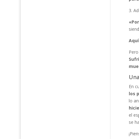
3. A
«Por
siend
Aquí
Pero
Sufr
muer
Una
En cu
los 
lo an
hici
el es
se ha
¡Pien