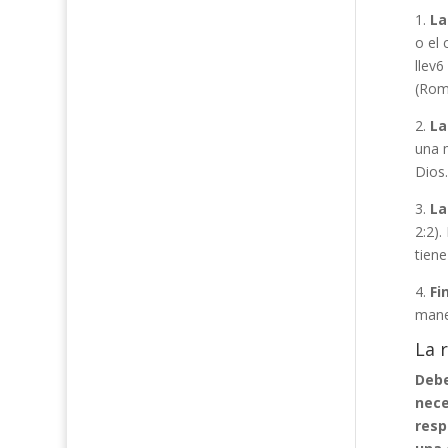
1.
La
o el 
llev6
(Rom
2.
La
una 
Dios.
3.
La
2:2).
tiene
4.
Fi
maner
La 
Debe
nece
resp