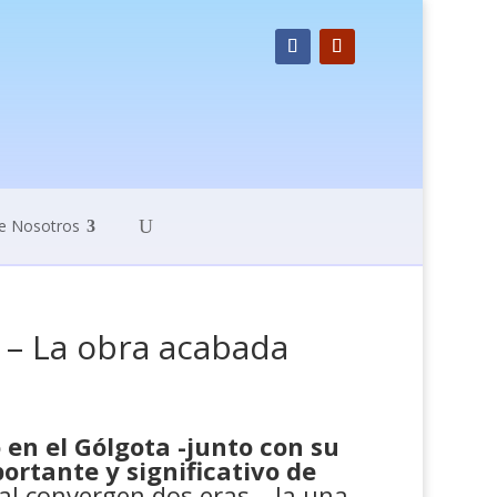
e Nosotros
– La obra acabada
 en el Gólgota -junto con su
ortante y significativo de
cual convergen dos eras – la una