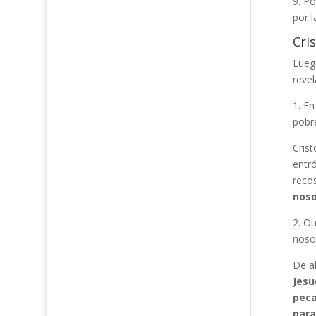
9. Po
por l
Cri
Lueg
revel
1. En
pobre
Crist
entr
recos
noso
2. Ot
noso
De a
Jesu
peca
para