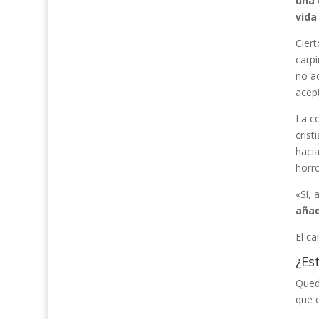
una 
vida
Ciert
carpi
no ac
acept
La co
crist
hacia
horro
«Sí, 
añad
El ca
¿Es
Qued
que e