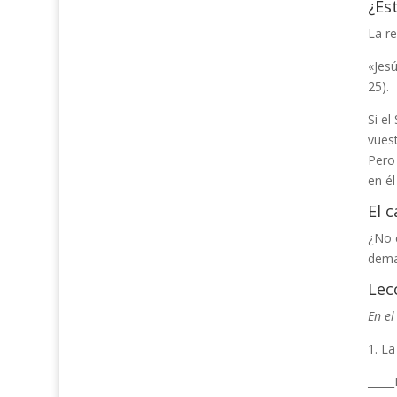
¿Est
La re
«Jesú
25).
Si el
vuest
Pero
en él
El 
¿No 
deman
Lec
En el
1. La
_____