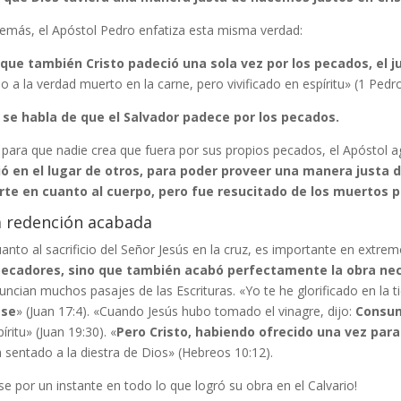
demás, el Apóstol Pedro enfatiza esta misma verdad:
que también Cristo padeció una sola vez por los pecados, el ju
o a la verdad muerto en la carne, pero vivificado en espíritu» (1 Pedro
 se habla de que el Salvador padece por los pecados.
 para que nadie crea que fuera por sus propios pecados, el Apóstol 
ió en el lugar de otros, para poder proveer una manera justa de 
te en cuanto al cuerpo, pero fue resucitado de los muertos po
 redención acabada
anto al sacrificio del Señor Jesús en la cruz, es importante en extr
pecadores, sino que también acabó perfectamente la obra ne
uncian muchos pasajes de las Escrituras. «Yo te he glorificado en la t
ese
» (Juan 17:4). «Cuando Jesús hubo tomado el vinagre, dijo:
Consum
píritu» (Juan 19:30). «
Pero Cristo, habiendo ofrecido una vez para
 sentado a la diestra de Dios» (Hebreos 10:12).
se por un instante en todo lo que logró su obra en el Calvario!