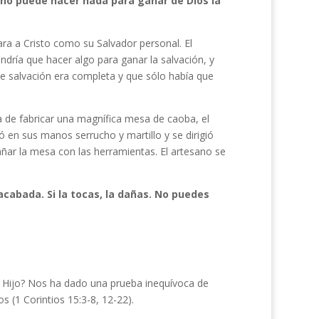
 no puede hacer nada para ganar de Dios la
ara a Cristo como su Salvador personal. El
endría que hacer algo para ganar la salvación, y
de salvación era completa y que sólo había que
a de fabricar una magnífica mesa de caoba, el
 en sus manos serrucho y martillo y se dirigió
añar la mesa con las herramientas. El artesano se
á acabada. Si la tocas, la dañas. No puedes
o Hijo? Nos ha dado una prueba inequívoca de
 (1 Corintios 15:3-8, 12-22).