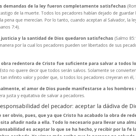
s demandas de la ley fueron completamente satisfechas
(Roma
castigo de la muerte. Todos los pecadores habían dejado de guardar l
 la pena que merecían. Por lo tanto, cuando aceptan al Salvador, la l
anos 7:4).
 justicia y la santidad de Dios quedaron satisfechas
(Salmo 85:1
manera por la cual los pecadores pueden ser libertados de sus pecado
 obra redentora de Cristo fue suficiente para salvar a todos 
 Esto no quiere decir que todos serán salvos. Solamente se convierten 
 tan infinito valor y poder que, si todos los pecadores creyeran en él,
nalmente, el amor de Dios puede manifestarse a los hombres 
a justa y equitativa de salvar a pecadores.
responsabilidad del pecador: aceptar la dádiva de Di
 ser obvio, pues, que ya que Cristo ha acabado la obra de re
sita añadir nada a ella. Todo lo necesario para llevar una alma
onsabilidad es aceptar lo que se ha hecho, y recibir por la fe