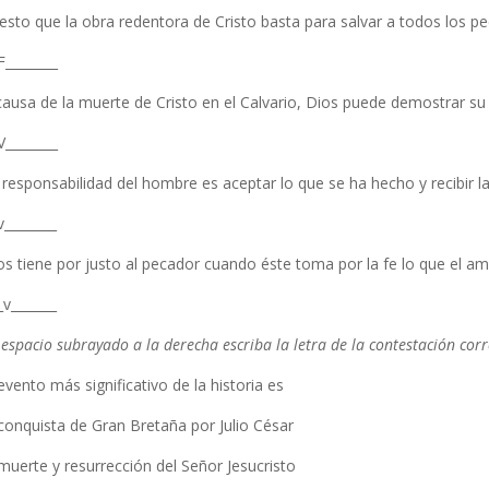
esto que la obra redentora de Cristo basta para salvar a todos los p
F________
causa de la muerte de Cristo en el Calvario, Dios puede demostrar su
V________
 responsabilidad del hombre es aceptar lo que se ha hecho y recibir la
v________
os tiene por justo al pecador cuando éste toma por la fe lo que el amo
_v_______
 espacio subrayado a la derecha escriba la letra de la contestación corr
 evento más significativo de la historia es
 conquista de Gran Bretaña por Julio César
 muerte y resurrección del Señor Jesucristo