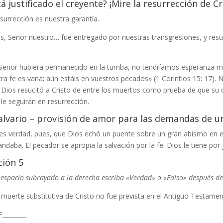
á justificado el creyente? ¡Mire la resurrección de Cr
surrección es nuestra garantía.
s, Señor nuestro… fue entregado por nuestras transgresiones, y resu
 Señor hubiera permanecido en la tumba, no tendríamos esperanza más 
ra fe es vana; aún estáis en vuestros pecados» (1 Corintios 15: 17)
 Dios resucitó a Cristo de entre los muertos como prueba de que su 
 le seguirán en resurrección.
calvario – provisión de amor para las demandas de u
es verdad, pues, que Dios echó un puente sobre un gran abismo en el 
daba. El pecador se apropia la salvación por la fe. Dios le tiene por 
ción 5
 espacio subrayado a la derecha escriba «Verdad» o «Falso» después de 
 muerte substitutiva de Cristo no fue prevista en el Antiguo Testamen
F________