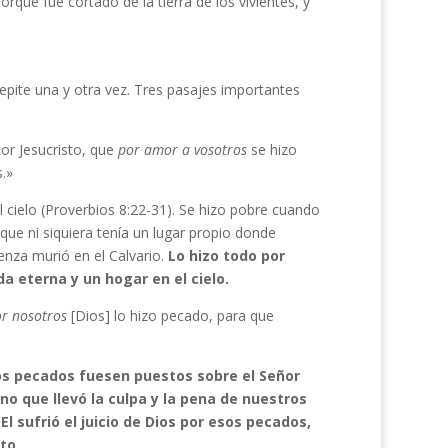
Porque fue cortado de la tierra de los vivientes, y
pite una y otra vez. Tres pasajes importantes
ñor Jesucristo, que
por amor a vosotros
se hizo
.»
l cielo (Proverbios 8:22-31). Se hizo pobre cuando
ue ni siquiera tenía un lugar propio donde
enza murió en el Calvario.
Lo hizo todo por
a eterna y un hogar en el cielo.
r nosotros
[Dios] lo hizo pecado, para que
os pecados fuesen puestos sobre el Señor
ino que llevó la culpa y la pena de nuestros
.
El sufrió el juicio de Dios por esos pecados,
sto
.