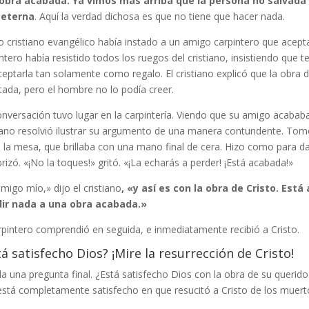
obra acabada. Ya vimos más arriba que la persona no salvada
 eterna
. Aquí la verdad dichosa es que no tiene que hacer nada.
o cristiano evangélico había instado a un amigo carpintero que acept
ntero había resistido todos los ruegos del cristiano, insistiendo que t
eptarla tan solamente como regalo. El cristiano explicó que la obra 
ada, pero el hombre no lo podía creer.
nversación tuvo lugar en la carpintería. Viendo que su amigo acabab
iano resolvió ilustrar su argumento de una manera contundente. Tomó
 la mesa, que brillaba con una mano final de cera. Hizo como para d
rizó. «¡No la toques!» gritó. «¡La echarás a perder! ¡Está acabada!»
amigo mío,» dijo el cristiano
, «y así es con la obra de Cristo. Est
ir nada a una obra acabada.»
rpintero comprendió en seguida, e inmediatamente recibió a Cristo.
tá satisfecho Dios? ¡Mire la resurrección de Cristo!
a una pregunta final. ¿Está satisfecho Dios con la obra de su querid
stá completamente satisfecho en que resucitó a Cristo de los muertos