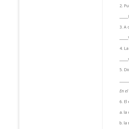
2. Pu
_____
3. A 
_____
4. La
_____
5. Di
_____
En el
6. El
a. la
b. la