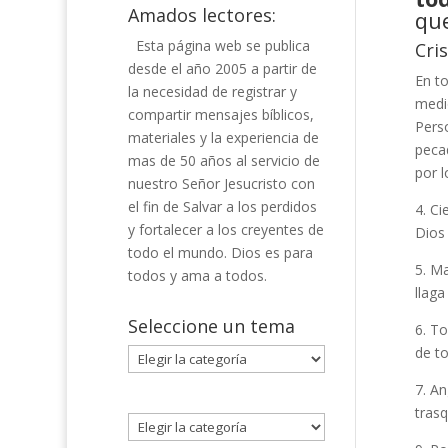
Amados lectores:
que
Esta página web se publica
Cri
desde el año 2005 a partir de
En to
la necesidad de registrar y
medi
compartir mensajes bíblicos,
Pers
materiales y la experiencia de
pecad
mas de 50 años al servicio de
por l
nuestro Señor Jesucristo con
el fin de Salvar a los perdidos
4. Ci
y fortalecer a los creyentes de
Dios 
todo el mundo. Dios es para
5. Ma
todos y ama a todos.
llag
Seleccione un tema
6. T
de t
Seleccione
un
7. An
tema
trasq