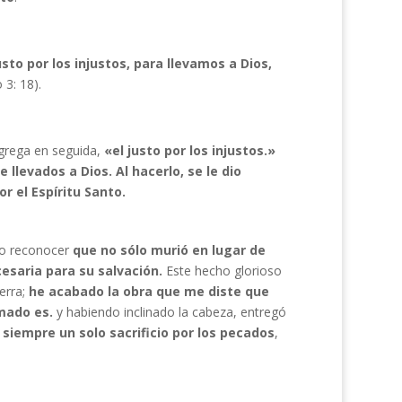
sto por los injustos, para llevamos a Dios,
 3: 18).
agrega en seguida,
«el justo por los injustos.»
llevados a Dios. Al hacerlo, se le dio
r el Espíritu Santo.
emo reconocer
que no sólo murió en lugar de
cesaria
para su salvación.
Este hecho glorioso
ierra;
he acabado la obra que me diste que
ado es.
y habiendo inclinado la cabeza, entregó
 siempre un solo
sacrificio por los pecados
,