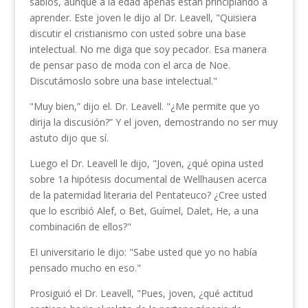
sabios, aunque a la edad apenas están principiando a
aprender. Este joven le dijo al Dr. Leavell, "Quisiera
discutir el cristianismo con usted sobre una base
intelectual. No me diga que soy pecador. Esa manera
de pensar paso de moda con el arca de Noe.
Discutámoslo sobre una base intelectual."
"Muy bien,” dijo el. Dr. Leavell. "¿Me permite que yo
dirija la discusión?” Y el joven, demostrando no ser muy
astuto dijo que sí.
Luego el Dr. Leavell le dijo, "Joven, ¿qué opina usted
sobre 1a hipótesis documental de Wellhausen acerca
de la paternidad literaria del Pentateuco? ¿Cree usted
que lo escribió Alef, o Bet, Guímel, Dalet, He, a una
combinaci6n de ellos?"
EI universitario le dijo: "Sabe usted que yo no había
pensado mucho en eso."
Prosiguió el Dr. Leavell, "Pues, joven, ¿qué actitud