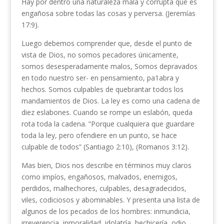
Hay por dentro una naturaleza mala y corrupta que es
engañosa sobre todas las cosas y perversa. (Jeremías
17:9).
Luego debemos comprender que, desde el punto de
vista de Dios, no somos pecadores únicamente,
somos desesperadamente malos, Somos depravados
en todo nuestro ser- en pensamiento, pa1abra y
hechos. Somos culpables de quebrantar todos los
mandamientos de Dios. La ley es como una cadena de
diez eslabones. Cuando se rompe un eslabón, queda
rota toda la cadena. “Porque cualquiera que guardare
toda la ley, pero ofendiere en un punto, se hace
culpable de todos” (Santiago 2:10), (Romanos 3:12).
Mas bien, Dios nos describe en términos muy claros
como impíos, engañosos, malvados, enemigos,
perdidos, malhechores, culpables, desagradecidos,
viles, codiciosos y abominables. Y presenta una lista de
algunos de los pecados de los hombres: inmundicia,
irreverencia, inmoralidad, idolatría, hechicería, odio,