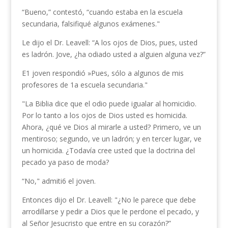
“Bueno,” contestó, “cuando estaba en la escuela
secundaria, falsifiqué algunos exámenes."
Le dijo el Dr. Leavell: “A los ojos de Dios, pues, usted
es ladrón. Jove, ¿ha odiado usted a alguien alguna vez?”
E1 joven respondió »Pues, sólo a algunos de mis
profesores de 1a escuela secundaria."
"La Biblia dice que el odio puede igualar al homicidio.
Por lo tanto a los ojos de Dios usted es homicida.
Ahora, ¿qué ve Dios al mirarle a usted? Primero, ve un
mentiroso; segundo, ve un ladrón; y en tercer lugar, ve
un homicida. ¿Todavía cree usted que la doctrina del
pecado ya paso de moda?
“No," admiti6 el joven.
Entonces dijo el Dr. Leavell: "¿No le parece que debe
arrodillarse y pedir a Dios que le perdone el pecado, y
al Señor Jesucristo que entre en su corazón?”