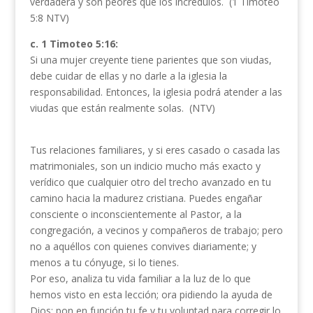
verdadera y son peores que los incrédulos. (1 Timoteo
5:8 NTV)
c. 1 Timoteo 5:16:
Si una mujer creyente tiene parientes que son viudas,
debe cuidar de ellas y no darle a la iglesia la
responsabilidad. Entonces, la iglesia podrá atender a las
viudas que están realmente solas. (NTV)
Tus relaciones familiares, y si eres casado o casada las
matrimoniales, son un indicio mucho más exacto y
verídico que cualquier otro del trecho avanzado en tu
camino hacia la madurez cristiana. Puedes engañar
consciente o inconscientemente al Pastor, a la
congregación, a vecinos y compañeros de trabajo; pero
no a aquéllos con quienes convives diariamente; y
menos a tu cónyuge, si lo tienes.
Por eso, analiza tu vida familiar a la luz de lo que
hemos visto en esta lección; ora pidiendo la ayuda de
Dios; pon en función tu fe y tu voluntad para corregir lo