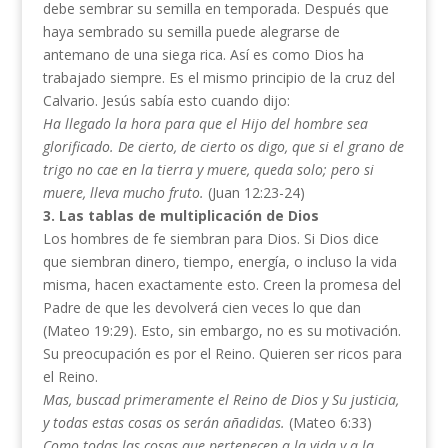
debe sembrar su semilla en temporada. Después que
haya sembrado su semilla puede alegrarse de
antemano de una siega rica. Así es como Dios ha
trabajado siempre. Es el mismo principio de la cruz del
Calvario. Jesús sabía esto cuando dijo:
Ha llegado la hora para que el Hijo del hombre sea
glorificado. De cierto, de cierto os digo, que si el grano
de
trigo no cae en la tierra y muere, queda solo; pero si
muere, lleva mucho fruto.
(Juan 12:23-24)
3. Las tablas de multiplicación de Dios
Los hombres de fe siembran para Dios. Si Dios dice
que siembran dinero, tiempo, energía, o incluso la vida
misma, hacen exactamente esto. Creen la promesa del
Padre de que les devolverá cien veces lo que dan
(Mateo 19:29). Esto, sin embargo, no es su motivación.
Su preocupación es por el Reino. Quieren ser ricos para
el Reino.
Mas, buscad primeramente el Reino de Dios y Su justicia,
y todas estas cosas os serán añadidas.
(Mateo 6:33)
Como todas las cosas que pertenecen a la vida y a la