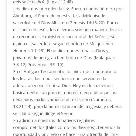
más se le pedirá.
(Lucas 12:48)
Los diezmos preceden la ley. Fueron dados primero por
Abraham, el Padre de nuestra fe, a Melquisedec,
sacerdote del Dios Altísimo (Génesis 14:18-20). Para el
discípulo de Jesús, los diezmos son una manera directa
de reconocer el ministerio sacerdotal del Señor Jesús
(quien es sacerdote según el orden de Melquisedec -
Hebreos 7:1-28). El no diezmar es robar a Dios y
privarnos de una gran bendición de Dios (Malaquías
3:8-12; Proverbios 3:9-10).
En el Antiguo Testamento, los diezmos mantenían a
los levitas, las tribus sin tierra, que servían en la
adoración y ministerio a Dios. Hoy día los diezmos
básicamente son para el mantenimiento de aquellos
dedicados exclusivamente al ministerio (Números
18:21-24), para la administración de la iglesia, y debería
ser dado según dirige el Señor.
En adición a nuestros donativos regulares
comprometidos (tales como los diezmos), tenemos la
oportuni­dad y privilegio de hacer una ofrenda de libre