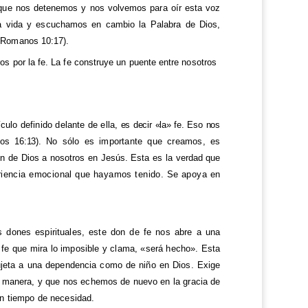
s que nos detenemos y nos volvemos para oír esta voz
la vida y escuchamos en cambio la Palabra de Dios,
 (Romanos 10:17).
ros por la fe. La fe construye un puente entre nosotros
ulo definido delante de ella,
es decir «la» fe. Eso nos
ios 16:13).
No sólo es importante que creamos, es
ón de Dios a nosotros en Jesús. Esta es la verdad que
riencia emocional que hayamos tenido. Se apoya en
 dones espirituales, este don de fe nos abre a una
 fe que mira lo imposible y clama, «será hecho». Esta
ujeta a una dependencia como de niño en Dios. Exige
a manera, y que nos echemos de nuevo en la gracia de
en tiempo de necesidad.