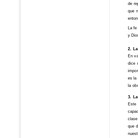
de re
que n
enton
La fe
y Dio
2. L
En va
dice 
impor
es la
la ob
3. L
Este 
capac
clase
que d
nuest