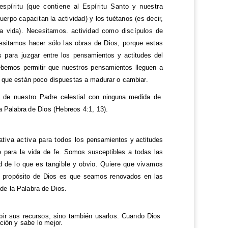
espíritu (que contiene al Espíritu Santo y nuestra
uerpo capacitan la actividad) y los tuétanos (es decir,
la vida). Necesitamos. actividad como discípulos de
esitamos hacer sólo las obras de
Dios, porque estas
s para juzgar
entre los pensamientos y actitudes del
bemos permitir que nuestros pensamientos lleguen a
es que están poco dispuestas a madurar o cambiar.
a de nuestro Padre celestial con
ninguna medida de
la Palabra
de Dios (Hebreos 4:1, 13).
ativa activa para todos los
pensamientos y actitudes
e para la vida de fe. Somos susceptibles a todas las
ud de lo que es tangible y obvio. Quiere que vivamos
l propósito de Dios es que seamos renovados en las
de la Palabra de Dios.
bir sus recursos, sino también usarlos. Cuando Dios
ación y
sabe lo mejor.