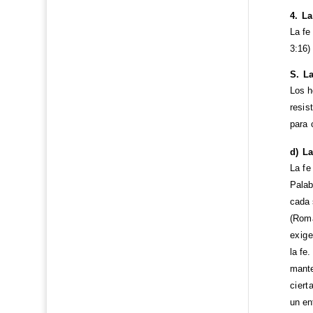
4. L
La fe
3:16)
S. L
Los h
resis
para 
d) La
La fe
Palab
cada 
(Roma
exig
la fe.
mante
ciert
un en