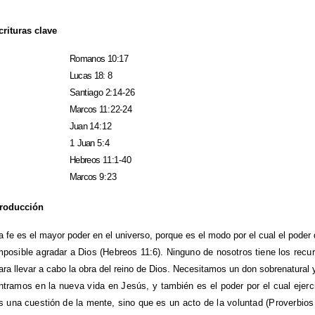
crituras clave
Romanos 10:17
Lucas 18: 8
Santiago
2:14-26
Marcos
11:22-24
Juan
14:12
1
Juan
5:4
Hebreos
11:1-40
Marcos
9:23
troducción
a fe es el mayor poder en el universo, porque es el modo por el cual el poder 
mposible agradar a Dios (Hebreos 11:6). Ninguno de nosotros tiene los rec
ara llevar a cabo la obra del reino de Dios. Necesitamos un don sobrenatural
ntramos en la nueva vida en Jesús, y también es el poder por el cual ejer
s una cuestión de la mente, sino que es un
acto de la voluntad (Proverbio