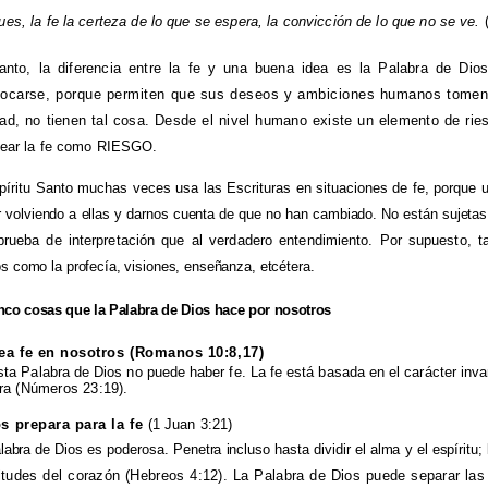
ues, la fe la certeza de lo que se espera, la convicción de lo que no se ve.
(
anto, la diferencia entre la fe y una buena idea es la Palabra de Di
vocarse, porque permiten que sus deseos y ambiciones humanos tomen 
dad, no tienen tal cosa. Desde el nivel humano existe un elemento de ri
rear la fe como RIESGO.
píritu Santo muchas veces usa las Escrituras en situaciones de fe, porque
r volviendo a ellas y darnos cuenta de que no han cambiado. No están sujetas
prueba de interpretación que al verdadero entendimiento. Por supuesto,
t
s como la profecía, visiones, enseñanza, etcétera.
nco cosas que la Palabra de Dios hace por nosotros
rea fe en nosotros (Romanos 10:8,17)
sta Palabra de Dios no puede haber fe. La fe está basada en el carácter inva
ra (Números 23:19).
os prepara para la fe
(1 Juan 3:21)
labra de Dios es poderosa. Penetra incluso hasta dividir el alma y el espíritu;
itudes del corazón (Hebreos 4:12). La Palabra de Dios puede separar la