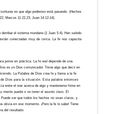
 Escrituras es que algo poderoso
está pasando. (Hechos
22; Marcos 11:22,23; Juan 14:12-14).
o derribar el sistema mundano
(1 Juan 5:4).
Han sabido
ia están conectadas muy de cerca. La fe nos capacita
ra poner en práctica. La fe real
depende de una
Dios es un Dios comunicador. Tiene algo que decir en
iciendo. La Palabra de Dios crea fe y llama a la fe
de Dios para la situación. Esta palabra entonces
cia entre el orar acerca de algo y mantenerse firme en
tu mente puede o no tener el asunto claro. El
s. Puede ser que todos los hechos
no sean claros, y
sea obvia en ese
momento. ¡Pero la fe lo sabe! Tiene
ra del resultado.