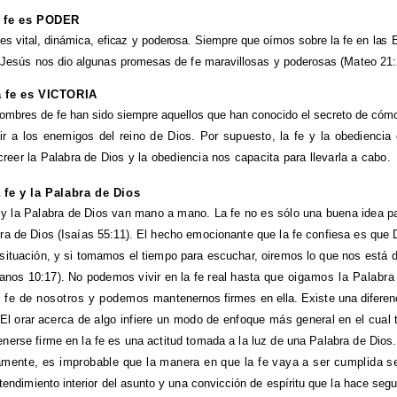
a fe es PODER
 es vital, dinámica, eficaz y poderosa. Siempre que oímos sobre la fe en las
 Jesús nos dio algunas promesas de fe maravillosas y poderosas (Mateo 21:
a fe es VICTORIA
ombres de fe han sido siempre aquellos que han conocido el secreto de cóm
tir a los enemigos del reino de Dios. Por supuesto, la fe y la obedienc
creer la Palabra de Dios y la obediencia nos capacita para llevarla a cabo.
 fe y la Palabra de Dios
 y la Palabra de Dios van mano a mano. La fe no es sólo una buena idea pa
ra de Dios (Isaías 55:11). El hecho emocionante que la fe confiesa es que 
situación, y si tomamos el tiempo para escuchar, oiremos lo que nos
está d
nos 10:17). No podemos vivir en la fe real hasta
que oigamos la Palabra 
e fe de nosotros y podemos
mantenernos firmes en ella. Existe una diferen
 El orar
acerca de algo infiere un modo de enfoque más general en el cual 
nerse firme en la fe es una actitud tomada a la luz de una Palabra de Dio
amente, es improbable que la manera en que la fe vaya a ser cumplida 
tendimiento interior del asunto y una convicción de espíritu que la hace
segu