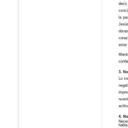
decir
conci
la pa
Jesús
obra
coraz
estar
Mient
confi
3. No
Lo tr
negat
impre
nues
actit
4. No
Neces
habla