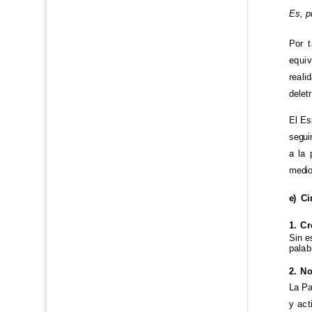
Es, p
Por t
equi
reali
delet
El Es
segui
a la 
medio
e) Ci
1. C
Sin e
palab
2. N
La Pa
y act