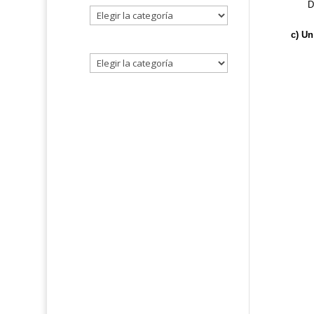
D
Seleccione
un
c) Un
tema