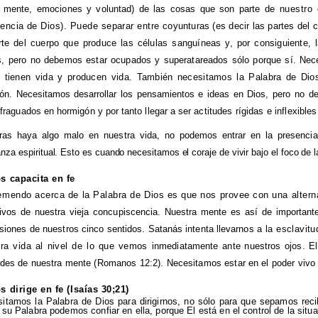
, mente, emociones y voluntad) de las cosas que son parte
de nuestro 
encia de Dios). Puede separar entre
coyunturas (es decir las partes del c
rte del cuerpo que produce las células sanguíneas y, por consiguiente, 
, pero no debemos estar ocupados y superatareados sólo porque sí. Nec
s tienen vida y producen vida. También necesitamos la Palabra de Dio
ón. Necesitamos desarrollar los pensamientos e ideas en Dios, pero
no de
 fraguados en hormigón y por tanto llegar a ser
actitudes rígidas e inflexibl
ras haya algo malo en nuestra vida, no podemos entrar en la presenci
anza espiritual. Esto es cuando necesitamos el coraje de vivir bajo el foco de 
s capacita en fe
emendo acerca de la Palabra de Dios es que nos provee con una altern
ivos de nuestra vieja concupiscencia. Nuestra mente es así de important
siones de nuestros cinco sentidos. Satanás intenta llevarnos
a la esclavit
tra vida al nivel de lo que vemos
inmediatamente ante nuestros ojos. E
udes de nuestra mente (Romanos 12:2). Necesitamos estar en el poder vivo 
s dirige en fe (Isaías 30;21)
itamos la Palabra de Dios para dirigirnos, no sólo para que sepamos reci
 su Palabra podemos confiar en ella, porque El está en el control de la situ