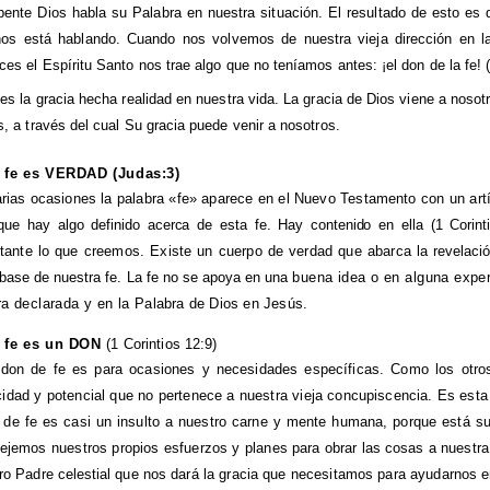
pente Dios habla su Palabra en nuestra situación. El resultado de esto e
os está hablando. Cuando nos volvemos de nuestra vieja dirección en 
ces el Espíritu Santo nos trae algo que no teníamos antes: ¡el don de la fe!
 es la gracia hecha realidad en nuestra vida. La gracia de Dios viene a nosot
s, a través del cual Su gracia puede venir a nosotros.
a fe es VERDAD (Judas:3)
rias ocasiones la palabra «fe» aparece en el Nuevo Testamento con un artíc
que hay algo definido acerca de esta fe. Hay contenido en ella (1 Corint
tante lo que creemos. Existe un cuerpo de verdad que abarca la
revelaci
 base de nuestra fe. La fe no se apoya en una
buena idea o en alguna expe
ra declarada y en la
Palabra de Dios en Jesús.
a fe es un DON
(1 Corintios 12:9)
don de fe es para ocasiones y necesidades específicas. Como los otros
idad y potencial que no pertenece a nuestra vieja concupiscencia. Es esta
 de fe es casi un insulto a nuestro carne y mente humana, porque está s
ejemos nuestros propios esfuerzos y planes
para obrar las cosas a nuestr
ro Padre celestial que
nos dará la gracia que necesitamos para ayudarnos 