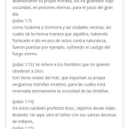
abandonaron su propia morada, los ha guardado bajo
oscuridad, en prisiones eternas, para el juicio del gran
día;
(Judas 1:7)
como Sodoma y Gomorra y las ciudades vecinas, las
cuales de la misma manera que aquéllos, habiendo
fornicado e ido en pos de vicios contra naturaleza,
fueron puestas por ejemplo, sufriendo el castigo del
fuego eterno.
(Judas 1:13) Se refiere a los hombres que no quieren
obedecer a Dios.
Son fieras ondas del mar, que espuman su propia
vergüenza; estrellas errantes, para las cuales está
reservada eternamente la oscuridad de las tinieblas.
(Judas 1:14)
De éstos también profetizó Enoc, séptimo desde Adán,
diciendo: He aquí, vino el Señor con sus santas decenas
de millares,
(Judas 1:15)