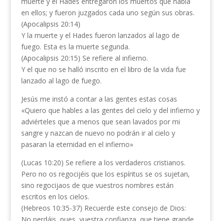
muerte y el Hades entregaron los muertos que había
en ellos; y fueron juzgados cada uno según sus obras.
(Apocalipsis 20:14)
Y la muerte y el Hades fueron lanzados al lago de
fuego. Esta es la muerte segunda.
(Apocalipsis 20:15) Se refiere al infierno.
Y el que no se halló inscrito en el libro de la vida fue
lanzado al lago de fuego.
Jesús me instó a contar a las gentes estas cosas
«Quiero que hables a las gentes del cielo y del infierno y
adviérteles que a menos que sean lavados por mi
sangre y nazcan de nuevo no podrán ir al cielo y
pasaran la eternidad en el infierno»
(Lucas 10:20) Se refiere a los verdaderos cristianos.
Pero no os regocijéis que los espíritus se os sujetan,
sino regocijaos de que vuestros nombres están
escritos en los cielos.
(Hebreos 10:35-37) Recuerde este consejo de Dios:
No perdáis, pues, vuestra confianza, que tiene grande