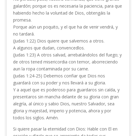
galardón; porque os es necesaria la paciencia, para que
habiendo hecho la voluntad de Dios, obtengáis la
promesa.
Porque aún un poquito, y el que ha de venir vendrá, y
no tardará.
(Judas 1:22) Dios quiere que salvemos a otros.
A algunos que dudan, convencedlos.
(Judas 1:23) A otros salvad, arrebatándolos del fuego; y
de otros tened misericordia con temor, aborreciendo
aun la ropa contaminada por su carne.
(Judas 1:24-25) Debemos confiar que Dios nos
guardará con su poder y nos llevará a su gloria.
Y a aquel que es poderoso para guardaros sin caída, y
presentaros sin mancha delante de su gloria con gran
alegría, al único y sabio Dios, nuestro Salvador, sea
gloria y majestad, imperio y potencia, ahora y por
todos los siglos. Amén.
Si quiere pasar la eternidad con Dios: Hable con El en
oración y dígale que se arrepiente da todas sus