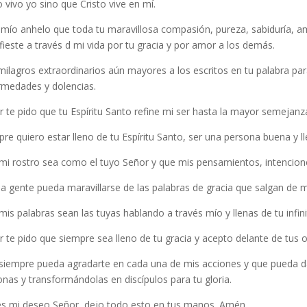
 vivo yo sino que Cristo vive en mí.
mío anhelo que toda tu maravillosa compasión, pureza, sabiduría, am
ieste a través d mi vida por tu gracia y por amor a los demás.
ilagros extraordinarios aún mayores a los escritos en tu palabra para 
rmedades y dolencias.
 te pido que tu Espíritu Santo refine mi ser hasta la mayor semejanza 
re quiero estar lleno de tu Espíritu Santo, ser una persona buena y ll
mi rostro sea como el tuyo Señor y que mis pensamientos, intencione
a gente pueda maravillarse de las palabras de gracia que salgan de 
is palabras sean las tuyas hablando a través mío y llenas de tu infin
 te pido que siempre sea lleno de tu gracia y acepto delante de tus o
siempre pueda agradarte en cada una de mis acciones y que pueda dar
nas y transformándolas en discípulos para tu gloria.
es mi deseo Señor, dejo todo esto en tus manos. Amén.