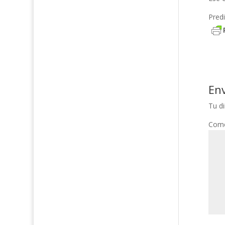
Predi
En
Tu di
Come