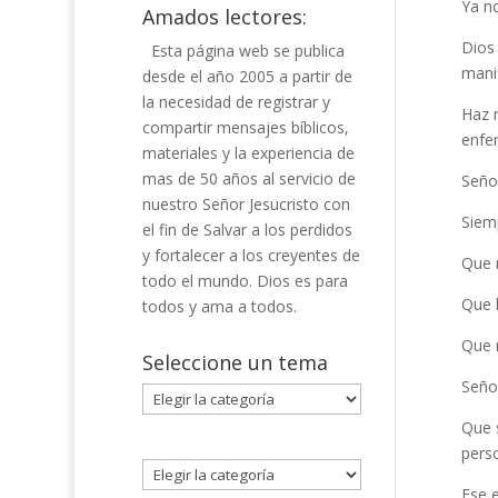
Ya no
Amados lectores:
Dios 
Esta página web se publica
manif
desde el año 2005 a partir de
la necesidad de registrar y
Haz m
compartir mensajes bíblicos,
enfe
materiales y la experiencia de
mas de 50 años al servicio de
Señor
nuestro Señor Jesucristo con
Siemp
el fin de Salvar a los perdidos
y fortalecer a los creyentes de
Que 
todo el mundo. Dios es para
Que l
todos y ama a todos.
Que m
Seleccione un tema
Señor
Seleccione
un
Que 
tema
perso
Ese 