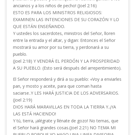
ancianos y a los niños de pecho! (Joel 2:16)
ESTO ES PARA LOS MINISTROS RELIGIOSOS:
EXAMINEN LAS INTENCIONES DE SU CORAZÓN Y LO
QUE ESTÁN ENSEÑANDO.
Y ustedes los sacerdotes, ministros del Señor, lloren
entre la entrada y el altar, y digan: Entonces el Señor
mostrará su amor por su tierra, y perdonará a su
pueblo.
(Joel 2:18) Y VENDRÁ EL PERDÓN Y LA PROSPERIDAD
A SU PUEBLO. (Esto será después del arrepentimiento).
El Señor responderá y dirá a su pueblo: «Voy a enviarles
pan, y mosto y aceite, para que coman hasta
saciarse..Y LES HARÁ JUSTICIA DE LOS ADVERSARIOS.
(Joel 2:19)
DIOS HARÁ MARAVILLAS EN TODA LA TIERRA Y..¡YA
LAS ESTÁ HACIENDO!
Y tú, tierra, ¡alégrate y llénate de gozo! No temas, que
el Señor hará grandes cosas.(Joel 2:21) NO TEMA MI
PUEBLO PORQUE YO HAGO UNA LINEA DIVISORIA