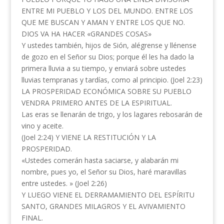
ENTRE MI PUEBLO Y LOS DEL MUNDO. ENTRE LOS
QUE ME BUSCAN Y AMAN Y ENTRE LOS QUE NO.
DIOS VA HA HACER «GRANDES COSAS»
Y ustedes también, hijos de Sión, alégrense y llénense
de gozo en el Señor su Dios; porque él les ha dado la
primera lluvia a su tiempo, y enviará sobre ustedes
lluvias tempranas y tardías, como al principio. (Joel 2:23)
LA PROSPERIDAD ECONÓMICA SOBRE SU PUEBLO
VENDRA PRIMERO ANTES DE LA ESPIRITUAL.
Las eras se llenarán de trigo, y los lagares rebosarán de
vino y aceite.
(Joel 2:24) Y VIENE LA RESTITUCIÓN Y LA
PROSPERIDAD.
«Ustedes comerán hasta saciarse, y alabarán mi
nombre, pues yo, el Señor su Dios, haré maravillas
entre ustedes. » (Joel 2:26)
Y LUEGO VIENE EL DERRAMAMIENTO DEL ESPÍRITU
SANTO, GRANDES MILAGROS Y EL AVIVAMIENTO
FINAL.