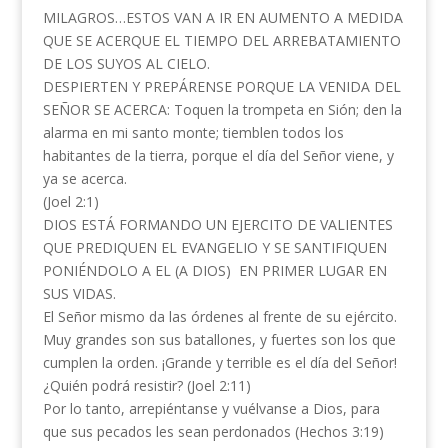
MILAGROS…ESTOS VAN A IR EN AUMENTO A MEDIDA
QUE SE ACERQUE EL TIEMPO DEL ARREBATAMIENTO
DE LOS SUYOS AL CIELO.
DESPIERTEN Y PREPÁRENSE PORQUE LA VENIDA DEL
SEÑOR SE ACERCA: Toquen la trompeta en Sión; den la
alarma en mi santo monte; tiemblen todos los
habitantes de la tierra, porque el día del Señor viene, y
ya se acerca.
(Joel 2:1)
DIOS ESTÁ FORMANDO UN EJERCITO DE VALIENTES
QUE PREDIQUEN EL EVANGELIO Y SE SANTIFIQUEN
PONIÉNDOLO A EL (A DIOS) EN PRIMER LUGAR EN
SUS VIDAS.
El Señor mismo da las órdenes al frente de su ejército.
Muy grandes son sus batallones, y fuertes son los que
cumplen la orden. ¡Grande y terrible es el día del Señor!
¿Quién podrá resistir? (Joel 2:11)
Por lo tanto, arrepiéntanse y vuélvanse a Dios, para
que sus pecados les sean perdonados (Hechos 3:19)