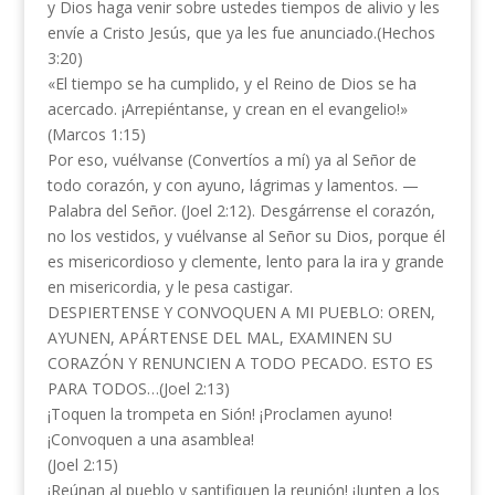
y Dios haga venir sobre ustedes tiempos de alivio y les
envíe a Cristo Jesús, que ya les fue anunciado.(Hechos
3:20)
«El tiempo se ha cumplido, y el Reino de Dios se ha
acercado. ¡Arrepiéntanse, y crean en el evangelio!»
(Marcos 1:15)
Por eso, vuélvanse (Convertíos a mí) ya al Señor de
todo corazón, y con ayuno, lágrimas y lamentos. —
Palabra del Señor. (Joel 2:12). Desgárrense el corazón,
no los vestidos, y vuélvanse al Señor su Dios, porque él
es misericordioso y clemente, lento para la ira y grande
en misericordia, y le pesa castigar.
DESPIERTENSE Y CONVOQUEN A MI PUEBLO: OREN,
AYUNEN, APÁRTENSE DEL MAL, EXAMINEN SU
CORAZÓN Y RENUNCIEN A TODO PECADO. ESTO ES
PARA TODOS…(Joel 2:13)
¡Toquen la trompeta en Sión! ¡Proclamen ayuno!
¡Convoquen a una asamblea!
(Joel 2:15)
¡Reúnan al pueblo y santifiquen la reunión! ¡Junten a los