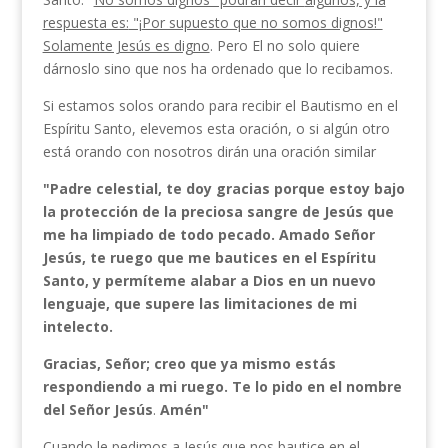
respuesta es:
"¡
Por supuesto que no somos dignos!"
Solamente Jesús es digno
. Pero El no solo quiere
dárnoslo sino que nos ha ordenado que lo recibamos.
Si estamos solos orando para recibir el Bautismo en el
Espíritu Santo, elevemos esta oración, o si algún otro
está orando con nosotros dirán una oración similar
"Padre celestial, te doy gracias porque estoy bajo
la protección de la preciosa sangre de Jesús que
me ha limpiado de todo pecado. Amado Señor
Jesús, te
ruego que me bautices en el Espíritu
Santo, y per­
míteme alabar a Dios en un nuevo
lenguaje, que
supere las limitaciones de mi
intelecto.
Gracias,
Señ
or; creo que ya mismo estás
respondiendo a
mi
rue­
go. Te lo pido en el nombre
del Señor Jesús
.
Amén"
Cuando le pedimos a Jesús que nos bautice en el