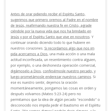
Antes de orar pidiendo recibir el Espíritu Santo,
sugerimos que primero oremos al Padre en el nombre
de Jesús, reafirmando nuestra fe en Cristo, agrade­
ciéndole por la nueva vida que nos ha brindado en
Jesús y por el Espíritu Santo que vive en nosotros
. Y
continuar orando diciendo todo lo que hubiere en
nuestros corazones.
Si recordamos algo que nos im­
pida acercarnos a Dios
, una mala acción o una mala
actitud inconfesada, un resentimiento contra alguien,
por ejemplo, o una deshonesta operación comercial,
digámoselo a Dios
,
confesémosle nuestro pecado, y
luego prometámosle
enderezar nuestros caminos
. Si
ese es nuestro sentir, dejemos la oración
momentáneamente, pongamos las cosas en orden y
después volvamos (Mateo 5:23-24) pero no
permitamos que la idea de algún pecado "es­condido" o
desconocido nos impida pedir el Bautismo en el Espíritu
Santo. "
No somos dignos" podrán decir
algunos, y la