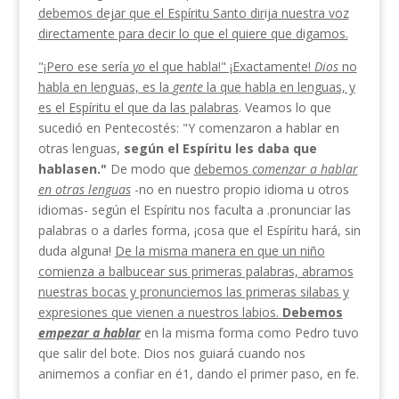
debemos dejar que el Espíritu Santo
dirija nuestra voz
directamente para decir lo
que el quiere que digamos.
"¡Pero ese sería
yo
el que habla!" ¡Exactamente!
Dios
no
habla en lenguas, es la
gente
la que habla
en lenguas, y
es el Espíritu el que da las palabras
. Veamos lo que
sucedió en Pentecostés: "Y comenza­ron a hablar en
otras lenguas,
según el Espíritu les
daba que
hablasen."
De modo que
debemos
comenzar a hablar
en otras lenguas
-no en nuestro propio idio­ma u otros
idiomas- según el Espíritu nos faculta a .pronunciar las
palabras o a darles forma, ¡cosa que el Espíritu hará, sin
duda alguna!
De la misma ma­
nera en que un niño
comienza a balbucear sus prime­
ras palabras, abramos
nuestras bocas y pronunciemos
las primeras silabas y
expresiones que vienen a nues­
tros labios.
Debemos
empezar a hablar
en la misma forma como Pedro tuvo
que salir del bote. Dios nos guiará cuando nos
animemos a confiar en é1, dando el primer paso, en fe.