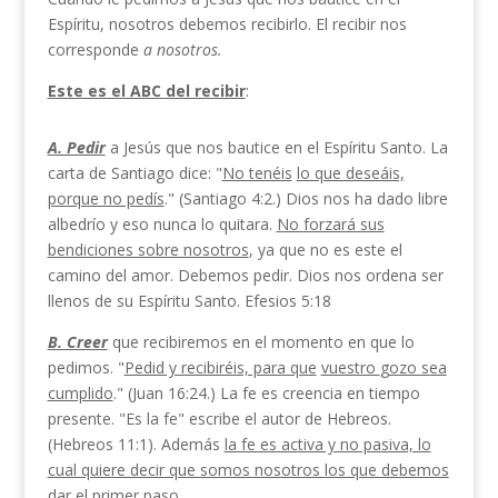
Espíritu, nosotros debemos recibirlo. El recibir nos
corresponde
a nosotros.
Este es el ABC
del recibir
:
A. Pedir
a Jesús que nos bautice en el Espíritu Santo. La
carta de Santiago dice: "
No tenéis
lo que deseáis,
porque no pedís
." (Santiago 4:2.) Dios nos ha dado libre
albedrío y eso nunca lo quitara.
No
forzará sus
bendiciones sobre nosotros
, ya que no es este el
camino del amor. Debemos pedir. Dios nos ordena ser
llenos de su Espíritu Santo. Efesios 5:18
B. Creer
que recibiremos en el momento en que lo
pedimos. "
Pedid y recibiréis, para que
vuestro
gozo sea
cumplido
." (Juan 16:24.) La fe es creencia en tiempo
presente. "Es la fe" escribe el autor de Hebreos.
(Hebreos 11:1). Además
la fe es activa y
no pasiva, lo
cual quiere decir que somos nosotros
los que debemos
dar el primer paso.