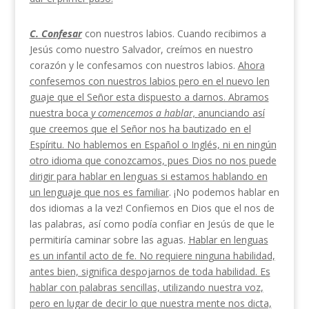
C. Confesar
con nuestros labios. Cuando recibimos a
Jesús como nuestro Salvador, creímos en nuestro
corazón y le confesamos con nuestros labios.
Ahora
confesemos con nuestros labios pero en el nuevo len­
guaje que el Señor esta dispuesto a darnos. Abramos
nuestra boca
y comencemos a hablar,
anunciando así
que creemos que el Señor nos ha bautizado en el
Esp
íritu. No hablemos en Español o Inglés, ni en ningún
otro
idioma que conozcamos, pues Dios no nos puede
diri­gir para hablar en lenguas si estamos hablando en
un
lenguaje que nos es familiar
. ¡No podemos hablar en
dos idiomas a la vez! Confiemos en Dios que el nos de
las palabras, así como podía confiar en Jesús de que le
permitiría caminar sobre las aguas.
Hablar
en lenguas
es
un infantil acto de fe. No requiere nin­
guna habilidad,
antes bien, significa despojarnos de
toda habilidad. Es
hablar con palabras sencillas, utili­
zando nuestra voz,
pero en lugar de decir lo que nues­
tra mente nos dicta,