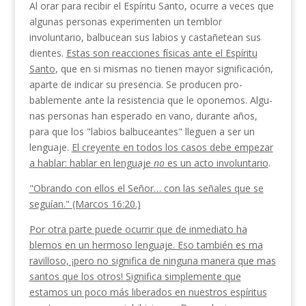
Al orar para recibir el Espíritu Santo, ocurre a veces que
algunas personas experimenten un temblor
involuntario, balbucean sus labios y castañetean sus
dientes.
Estas son reacciones físicas ante el Espíritu
Santo
, que en si mismas no tienen mayor significación,
aparte de indicar su presencia. Se producen pro­
bablemente ante la resistencia que le oponemos. Algu­
nas personas han esperado en vano, durante años,
para que los "labios balbuceantes" lleguen a ser un
lenguaje.
El creyente en todos los casos debe empezar
a hablar: hablar en lenguaje
no
es un acto involun­tario
.
"Obrando con ellos el Señor…
con las señales que
se
seguían." (Marcos 16:20.)
Por otra parte puede ocurrir que de inmediato ha­
blemos en un hermoso lenguaje. Eso también es ma­
ravilloso, ¡pero no significa de ninguna manera que ma
s
santos que los otros! Significa simplemente
que
estamos un poco más liberados en nues­
tros espíritus