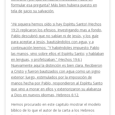
formular esa pregunta? Más bien hubiera puesto en
tela de juicio su salvación.
“¡Ni siquiera hemos oído si hay Espíritu Santo! (Hechos
19:2) replicaron los efesios. Investigando mas a fondo,
Pablo descubrió que no sabían ni de Jesús, y los guíe
para aceptar a Jesús, bautizándolos con agua, y a
continuación leemos: "Y habiéndoles impuesto Pablo
las manos, vino sobre ellos el Espíritu Santo; y hablaban
en lenguas, y profetizaban." (Hechos 19:6.)
Nuevamente aquí la distinción es bien clara. Recibieron
a Cristo y fueron bautizados con agua como un signo
exterior; luego, estimulados por la imposición de
manos hecha por Pablo, respon­dieron al Espíritu Santo
que vino a morar en ellos y exteriorizaron su alabanza
a Dios en nuevos idiomas, Hebreos 6:12.
Hemos procurado en este capitulo mostrar el mode­lo
bíblico de lo que el autor de la carta a los Hebreos