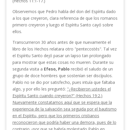
(Hechos 11:1-17.)
Observemos que Pedro habla del don del Espíritu dado
a los que creyeron, clara referencia de que los romanos
primero creyeron y luego el Espíritu Santo cayó sobre
ellos.
Transcurrieron 30 años antes de que nuevamente el
libro de los Hechos relatara otro "pentecostés". Tal vez
el Espíritu Santo dejó pasar un lapso tan pro­longado
para mostrar que estas cosas no mueren. Durante su
segunda visita a
Efeso, Pablo
recibió el saludo de un
grupo de doce hombres que sostenían ser discípulos.
Pablo no se dio por satisfecho, pues intuía que faltaba
algo, y por ello les preguntó:
"¿Re­cibieron ustedes el
Espíritu Santo cuando creyeron?" (Hechos 19:2.)
Nuevamente constatamos aquí que se espera que la
experiencia de la salvación sea seguida por el bautismo
en el Espíritu, pero que los primeros cristianos
reconocieron que podría haber una demora, pues de lo
contrario ¿por que se habría molestado Pablo en