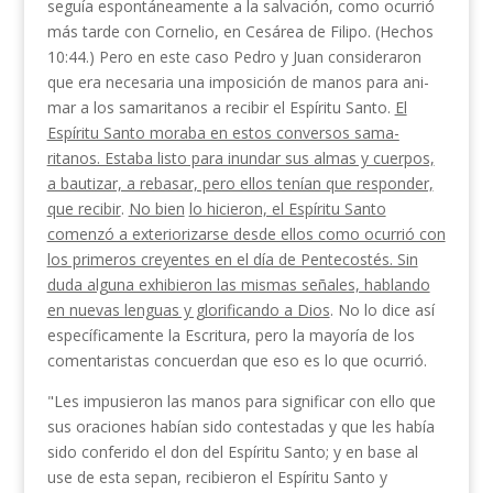
seguía espontáneamente a la salvación, como ocurrió
más tarde con Cornelio, en Cesárea de Filipo. (Hechos
10:44.) Pero en este caso Pedro y Juan consideraron
que era necesaria una imposición de manos para ani­
mar a los samaritanos a recibir el Espíritu Santo.
El
Espíritu Santo moraba en estos conversos sama­
ritanos. Estaba listo para inundar sus almas y cuerpos,
a bautizar, a rebasar, pero ellos tenían que res­ponder,
que recibir
.
No bien
lo hicieron, el Espíritu Santo
comenzó a exteriorizarse desde ellos como ocu­rrió con
los primeros creyentes en el día de Pentecostés. Sin
duda alguna exhibieron las mismas seña­les, hablando
en nuevas lenguas y glorificando a Dios
. No lo dice así
específicamente la Escritura, pero la mayoría de los
comentaristas concuerdan que eso es lo que ocurrió.
"Les impusieron las manos para significar con ello que
sus oraciones habían sido contestadas y que les había
sido conferido el don del Espíritu Santo; y en base al
use de esta sepan, recibieron el Espíritu Santo y