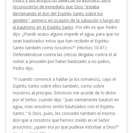
reconocieron de inmediato que Dios "estaba
derramando el don del Espíritu
San­to sobre los
gentiles", primero en ocasión de la salva­ción y luego en
el bautismo en el Espíritu Santo
. Por ello es que Pedro
dijo: ¿Puede acaso alguno impedir el agua, para que no
sean bautizados estos que han recibido el Espíritu
Santo también como nos­otros?" (Hechos 10:47.)
Defendiéndose contra las cri­ticas dirigidas contra el al
volver a Jerusalén por haber bautizado a no-judíos,
Pedro dijo:
"Y cuando comencé a hablar (a los romanos), cayo el
Espíritu Santo sobre ellos también, como sobre
nosotros al principio. Entonces me acorde de lo dicho
por el Señor, cuando dijo: "Juan ciertamente bautizó en
agua, mas vosotros seréis bautizados con el Es­píritu
Santo." Si Dios, pues, les concedió también el mismo
don que a nosotros que hemos creído en el Señor
Jesucristo, ¿quien era yo que pudiese estorbar a Dios?"