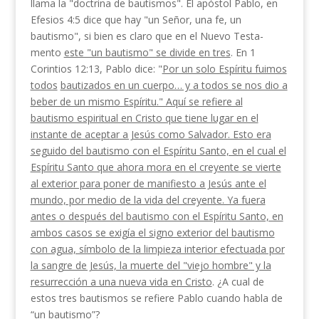
llama la "doctrina de bautismos". El apóstol Pablo, en
Efesios 4:5 dice que hay "un Señor, una fe, un
bautismo", si bien es claro que en el Nuevo Testa­
mento
este "un bautismo" se divide en tres
. En 1
Corintios 12:13, Pablo dice: "
Por un solo Espíritu fuimos
todos
bautizados en un cuerpo… y a todos se nos dio a
beber de un mismo Espíritu." Aquí se refiere al
bautismo espiritual en Cristo que tiene lugar en el
instante de aceptar a Jesús como Salva­dor. Esto era
seguido del bautismo con el Espíritu Santo, en el cual el
Espíritu Santo que ahora mora en el creyente se vierte
al exterior para poner de manifiesto a Jesús ante el
mundo, por medio de la vida del creyente. Ya fuera
antes o después del bau­tismo con el Espíritu Santo, en
ambos casos se exigía el signo exterior del bautismo
con agua, símbolo de la limpieza interior efectuada por
la sangre de Jesús, la muerte del "viejo hombre" y la
resurrección a una nueva vida en Cristo
. ¿A cual de
estos tres bautismos se refiere Pablo cuando habla de
“un bautismo”?