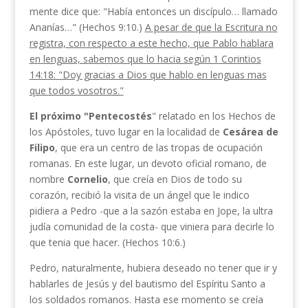
mente dice que: "Había entonces un discípulo… llamado
Ananías…" (Hechos 9:10.)
A pesar de que la Escritura no
registra, con respecto a este hecho, que Pablo hablara
en lenguas, sabemos que lo hacia según 1 Corintios
14:18: "Doy gracias a Dios que hablo en lenguas mas
que todos vosotros."
El próximo "Pentecostés
" relatado en los Hechos de
los Apóstoles, tuvo lugar en la localidad de
Cesá­rea de
Filipo
, que era un centro de las tropas de ocupación
romanas. En este lugar, un devoto oficial romano, de
nombre
Cornelio
, que creía en Dios de todo su
corazón, recibió la visita de un ángel que le indico
pidiera a Pedro -que a la sazón estaba en Jope, la ultra
judía comunidad de la costa- que vi­niera para decirle lo
que tenia que hacer. (Hechos 10:6.)
Pedro, naturalmente, hubiera deseado no tener que ir
y
hablarles de Jesús y del bautismo del Espíritu Santo a
los soldados romanos. Hasta ese momento se creía