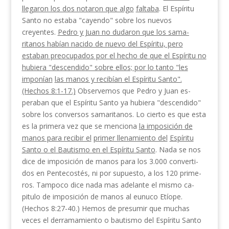
llegaron los dos notaron que algo
faltaba
. El Espíritu
Santo no estaba "cayendo" sobre los nue­vos
creyentes.
Pedro y Juan no dudaron que los sama­
ritanos habían nacido de nuevo del Espíritu, pero
estaban preocupados por el hecho de que el Espíritu no
hubiera "descendido" sobre ellos; por lo tanto "les
imponían
las manos y recibían el Espíritu Santo".
(Hechos 8:1-17.)
Observemos que Pedro y Juan es­
peraban que el Espíritu Santo ya hubiera "descendi­do"
sobre los conversos samaritanos. Lo cierto es que esta
es la primera vez que se menciona
la imposición de
manos para recibir el
primer llenamiento del
Espíritu
Santo o el Bautismo en el Espíritu Santo
. Nada se nos
dice de imposición de manos para los 3.000 converti­
dos en Pentecostés, ni por supuesto, a los 120 prime­
ros. Tampoco dice nada mas adelante el mismo ca­
pitulo de imposición de manos al eunuco Etíope.
(Hechos 8:27-40.) Hemos de presumir que muchas
veces el derramamiento o bautismo del Espíritu Santo