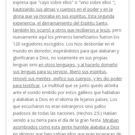
expresa que "cayo sobre ellos" o "vino sobre ellos "
­
bautizando sus almas y cuerpos en el poder y en la
gloria que ya moraba en sus espíritus. Esta segunda
experiencia, el derramamiento del Espíritu Santo,
también les ocurrió a otros que recibieron a Jesús
, pero
nuevamente aquí los primeros beneficiarios fue­ron los
120 seguidores escogidos. Los hizo desbordar en el
mundo en derredor, inspirándolos para que ala­baran y
glorificaran a Dios, no solamente en sus propias
lenguas sino
en otros lenguajes, y al hacerlo domeño
sus lenguas para su servicio, libero sus espíritus,
renovó sus mentes, vivifico sus cuerpos, y les dio poder
para testificar
. La multitud que se junto quedo atónita
ante el sonido emitido por estos gali­leos que hablaban
y alababan a Dios en el idioma de lejanos países. Los
que escucharon no eran extran­jeros sino judíos
piadosos de todas las naciones. (Hechos 2:5.) Habían
venido a su tierra para el día de la gran fiesta.
Miraban
asombrados como esta gente humilde alababa a Dios
en idiomas que bien sabían ellos que eran incapaces de