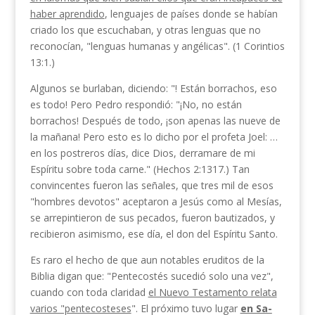
haber aprendido
, lengua­jes de países donde se habían
criado los que escucha­ban, y otras lenguas que no
reconocían, "lenguas hu­manas y angélicas". (1 Corintios
13:1.)
Algunos se burlaban, diciendo: "! Están borrachos, eso
es todo! Pero Pedro respondió: "¡No, no están
borrachos! Después de todo, ¡son apenas las nueve de
la mañana! Pero esto es lo dicho por el profeta Joel: …
en los postreros días, dice Dios, derrama­re de mi
Espíritu sobre toda carne." (Hechos 2:13­17.) Tan
convincentes fueron las señales, que tres mil de esos
"hombres devotos" aceptaron a Jesús co­mo al Mesías,
se arrepintieron de sus pecados, fueron bautizados, y
recibieron asimismo, ese día, el don del Espíritu Santo.
Es raro el hecho de que aun notables eruditos de la
Biblia digan que: "Pentecostés sucedió solo una vez",
cuando con toda claridad
el Nuevo Testamento relata
varios "pentecosteses
". El próximo tuvo lugar
en Sa­