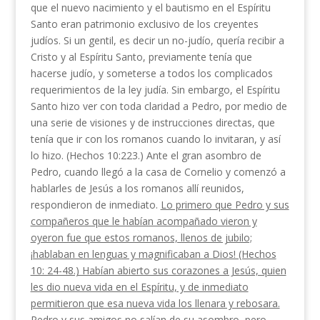
que el nuevo nacimiento y el bautismo en el Espíritu
Santo eran patrimonio exclusivo de los creyentes
judíos. Si un gentil, es decir un no-judío, quería recibir a
Cristo y al Espíritu Santo, previa­mente tenía que
hacerse judío, y someterse a todos los complicados
requerimientos de la ley judía. Sin embargo, el Espíritu
Santo hizo ver con toda claridad a Pedro, por medio de
una serie de visiones y de instrucciones directas, que
tenía que ir con los roma­nos cuando lo invitaran, y así
lo hizo. (Hechos 10:2­23.) Ante el gran asombro de
Pedro, cuando llegó a la casa de Cornelio y comenzó a
hablarles de Jesús a los romanos allí reunidos,
respondieron de inme­diato.
Lo primero que Pedro y sus
compañeros que le habían acompañado vieron y
oyeron fue que estos romanos, llenos de jubilo;
¡hablaban en lenguas y mag­nificaban a Dios! (Hechos
10: 24-48.) Habían abierto sus corazones a Jesús, quien
les dio nueva vida en el Espíritu, y de inmediato
permitieron que esa nueva vida los llenara y rebosara.
Pedro y sus amigos no salían de su
asombro, pero